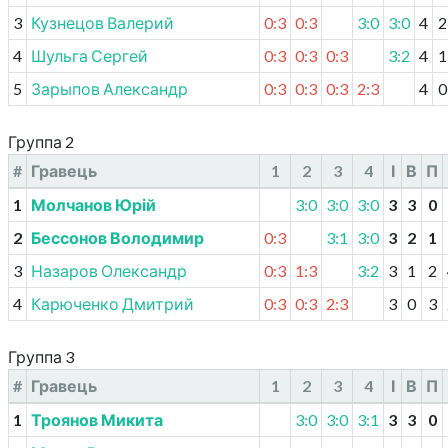
3
Кузнецов Валерий
0:3
0:3
3:0
3:0
4
2
4
Шульга Сергей
0:3
0:3
0:3
3:2
4
1
5
Зарыпов Александр
0:3
0:3
0:3
2:3
4
0
Группа 2
#
Гравець
1
2
3
4
І
В
П
1
Молчанов Юрій
3:0
3:0
3:0
3
3
0
2
Бессонов Володимир
0:3
3:1
3:0
3
2
1
3
Назаров Олександр
0:3
1:3
3:2
3
1
2
4
Карюченко Дмитрий
0:3
0:3
2:3
3
0
3
Группа 3
#
Гравець
1
2
3
4
І
В
П
1
Троянов Микита
3:0
3:0
3:1
3
3
0