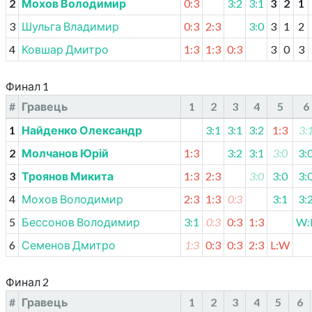
2
Мохов Володимир
0:3
3:2
3:1
3
2
1
3
Шульга Владимир
0:3
2:3
3:0
3
1
2
4
Ковшар Дмитро
1:3
1:3
0:3
3
0
3
Финал 1
#
Гравець
1
2
3
4
5
6
1
Найденко Олександр
3:1
3:1
3:2
1:3
3:
2
Молчанов Юрій
1:3
3:2
3:1
3:0
3:
3
Троянов Микита
1:3
2:3
3:0
3:0
3:
4
Мохов Володимир
2:3
1:3
0:3
3:1
3:
5
Бессонов Володимир
3:1
0:3
0:3
1:3
W:
6
Семенов Дмитро
1:3
0:3
0:3
2:3
L:W
Финал 2
#
Гравець
1
2
3
4
5
6