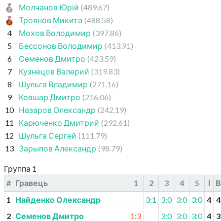
Молчанов Юрій
(489.67)
Троянов Микита
(488.58)
4
Мохов Володимир
(397.86)
5
Бессонов Володимир
(413.91)
6
Семенов Дмитро
(423.59)
7
Кузнецов Валерий
(319.83)
8
Шульга Владимир
(271.16)
9
Ковшар Дмитро
(216.06)
10
Назаров Олександр
(242.19)
11
Карюченко Дмитрий
(292.61)
12
Шульга Сергей
(111.79)
13
Зарыпов Александр
(98.79)
Группа 1
#
Гравець
1
2
3
4
5
І
В
1
Найденко Олександр
3:1
3:0
3:0
3:0
4
4
2
Семенов Дмитро
1:3
3:0
3:0
3:0
4
3