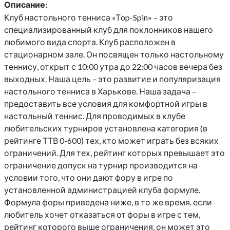
Описание:
Клуб настольного тенниса «Тop-Spin» – это
специализированный клуб для поклонников нашего
любимого вида спорта. Клуб расположен в
стационарном зале. Он посвящен только настольному
теннису, открыт с 10:00 утра до 22:00 часов вечера без
выходных. Наша цель – это развитие и популяризация
настольного тенниса в Харькове. Наша задача –
предоставить все условия для комфортной игры в
настольный теннис. Для проводимых в клубе
любительских турниров установлена категория (в
рейтинге ТТВ 0-600) тех, кто может играть без всяких
ограничений. Для тех, рейтинг которых превышает это
ограничение допуск на турнир производится на
условии того, что они дают фору в игре по
установленной администрацией клуба формуле.
Формула форы приведена ниже, в то же время. если
любитель хочет отказаться от форы в игре с тем,
рейтинг которого выше ограничения, он может это