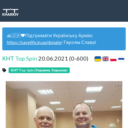
🙏🇺🇦❤️Підтримати Українську Армію
https://savelife.in.ua/donate
/ Героям Слава!
КНТ Top Spin
20.06.2021 (0-600)
КНТ Тop-Spin (Украина, Харьков)
1 of 4