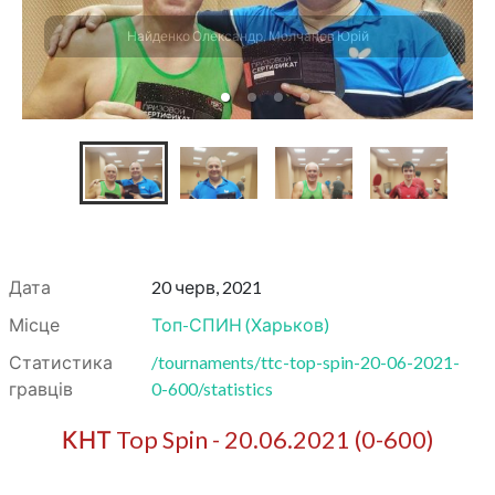
Найденко Олександр, Молчанов Юрій
Дата
20 черв, 2021
Місце
Топ-СПИН
(
Харьков
)
Статистика
/tournaments/ttc-top-spin-20-06-2021-
гравців
0-600/statistics
КНТ Top Spin - 20.06.2021 (0-600)