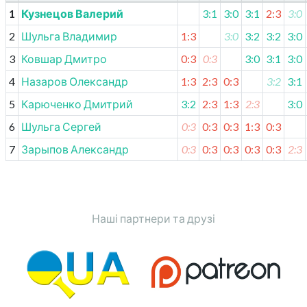
1
Кузнецов Валерий
3:1
3:0
3:1
2:3
3:0
2
Шульга Владимир
1:3
3:0
3:2
3:2
3:0
3
Ковшар Дмитро
0:3
0:3
3:0
3:1
3:0
4
Назаров Олександр
1:3
2:3
0:3
3:2
3:1
5
Карюченко Дмитрий
3:2
2:3
1:3
2:3
3:0
6
Шульга Сергей
0:3
0:3
0:3
1:3
0:3
7
Зарыпов Александр
0:3
0:3
0:3
0:3
0:3
2:3
Наші партнери та друзі