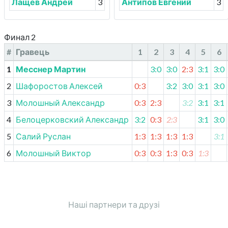
Лащев Андрей
3
Антипов Евгений
3
Финал 2
#
Гравець
1
2
3
4
5
6
1
Месснер Мартин
3:0
3:0
2:3
3:1
3:0
2
Шафоростов Алексей
0:3
3:2
3:0
3:1
3:0
3
Молошный Александр
0:3
2:3
3:2
3:1
3:1
4
Белоцерковский Александр
3:2
0:3
2:3
3:1
3:0
5
Салий Руслан
1:3
1:3
1:3
1:3
3:1
6
Молошный Виктор
0:3
0:3
1:3
0:3
1:3
Наші партнери та друзі