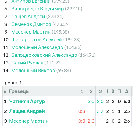
5
Антипов Евгений
(599.25)
6
Виноградов Владимир
(297.18)
7
Лащев Андрей
(373.24)
8
Семенов Дмитро
(423.59)
9
Месснер Мартин
(195.38)
10
Шафоростов Алексей
(195.38)
11
Молошный Александр
(104.83)
12
Белоцерковский Александр
(164.71)
13
Салий Руслан
(111.93)
14
Молошный Виктор
(95.84)
Группа 1
#
Гравець
1
2
3
І
В
П
Δ
1
Чатикян Артур
3:0
3:0
2
2
0
6
:
0
2
Лащев Андрей
0:3
3:2
2
1
1
3
:
5
3
Месснер Мартин
0:3
2:3
2
0
2
2
:
6