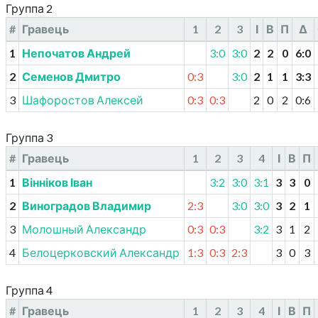
Группа 2
#
Гравець
1
2
3
І
В
П
Δ
1
Непочатов Андрей
3:0
3:0
2
2
0
6
:
0
2
Семенов Дмитро
0:3
3:0
2
1
1
3
:
3
3
Шафоростов Алексей
0:3
0:3
2
0
2
0
:
6
Группа 3
#
Гравець
1
2
3
4
І
В
П
1
Вінніков Іван
3:2
3:0
3:1
3
3
0
2
Виноградов Владимир
2:3
3:0
3:0
3
2
1
3
Молошный Александр
0:3
0:3
3:2
3
1
2
4
Белоцерковский Александр
1:3
0:3
2:3
3
0
3
Группа 4
#
Гравець
1
2
3
4
І
В
П