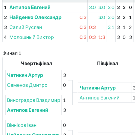
1
Антипов Евгений
3:0
3:0
3:0
3
3
0
2
Найденко Олександр
0:3
3:0
3:0
3
2
1
3
Салий Руслан
0:3
0:3
3:1
3
1
2
4
Молошный Виктор
0:3
0:3
1:3
3
0
3
Финал 1
Чвертьфінал
Півфінал
Чатикян Артур
3
Семенов Дмитро
0
Чатикян Артур
Антипов Евгений
Виноградов Владимир
1
Антипов Евгений
3
Вінніков Іван
0
Найденко Олександр
3