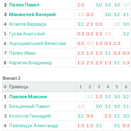
2
Пелих Павел
2:3
3:0
3:2
3:0
3:0
3
Манжелей Валерий
1:3
0:3
3:0
3:2
3:1
4
Козюпа Варвара
3:2
2:3
0:3
3:0
3:0
5
Гусев Анатолий
0:3
0:3
2:3
0:3
3:2
6
Хорошевський Вячеслав
0:3
0:3
1:3
0:3
2:3
7
Пелих Иван
2:3
1:3
1:3
3:1
0:3
0:3
8
Карягин Владимир
1:3
2:3
2:3
1:3
3:1
1:3
Финал 2
#
Гравець
1
2
3
4
5
6
1
Павлюк Максим
3:2
2:3
3:1
3:0
3:2
2
Безценный Павел
2:3
3:0
3:1
3:0
3:1
3
Колосов Геннадий
3:2
0:3
2:3
3:1
3:0
4
Павлищук Александр
1:3
1:3
3:2
3:1
0:3