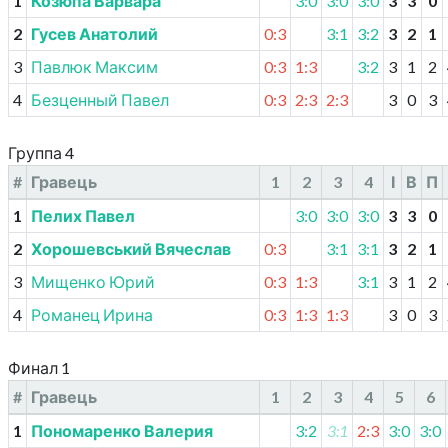
1
Козюпа Варвара
3:0
3:0
3:0
3
3
0
2
Гусев Анатолий
0:3
3:1
3:2
3
2
1
3
Павлюк Максим
0:3
1:3
3:2
3
1
2
4
Безценный Павел
0:3
2:3
2:3
3
0
3
Группа 4
#
Гравець
1
2
3
4
І
В
П
1
Пелих Павел
3:0
3:0
3:0
3
3
0
2
Хорошевський Вячеслав
0:3
3:1
3:1
3
2
1
3
Мищенко Юрий
0:3
1:3
3:1
3
1
2
4
Романец Ирина
0:3
1:3
1:3
3
0
3
Финал 1
#
Гравець
1
2
3
4
5
6
1
Пономаренко Валерия
3:2
3:1
2:3
3:0
3:0