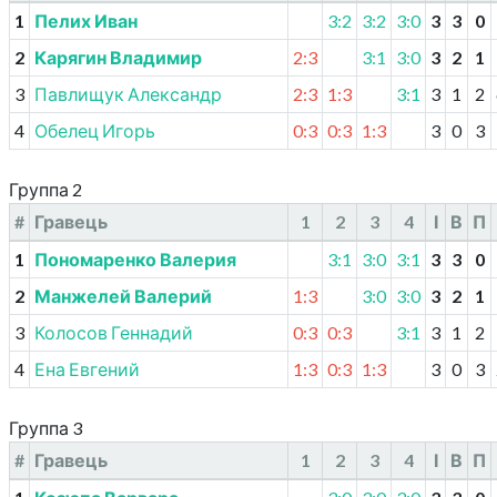
1
Пелих Иван
3:2
3:2
3:0
3
3
0
2
Карягин Владимир
2:3
3:1
3:0
3
2
1
3
Павлищук Александр
2:3
1:3
3:1
3
1
2
4
Обелец Игорь
0:3
0:3
1:3
3
0
3
Группа 2
#
Гравець
1
2
3
4
І
В
П
1
Пономаренко Валерия
3:1
3:0
3:1
3
3
0
2
Манжелей Валерий
1:3
3:0
3:0
3
2
1
3
Колосов Геннадий
0:3
0:3
3:1
3
1
2
4
Ена Евгений
1:3
0:3
1:3
3
0
3
Группа 3
#
Гравець
1
2
3
4
І
В
П