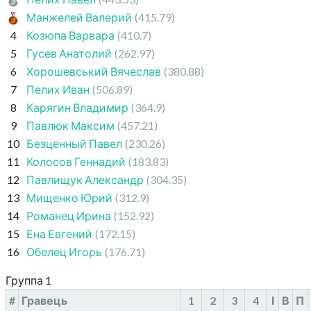
Манжелей Валерий
(415.79)
4
Козюпа Варвара
(410.7)
5
Гусев Анатолий
(262.97)
6
Хорошевський Вячеслав
(380.88)
7
Пелих Иван
(506.89)
8
Карягин Владимир
(364.9)
9
Павлюк Максим
(457.21)
10
Безценный Павел
(230.26)
11
Колосов Геннадий
(183.83)
12
Павлищук Александр
(304.35)
13
Мищенко Юрий
(312.9)
14
Романец Ирина
(152.92)
15
Ена Евгений
(172.15)
16
Обелец Игорь
(176.71)
Группа 1
#
Гравець
1
2
3
4
І
В
П