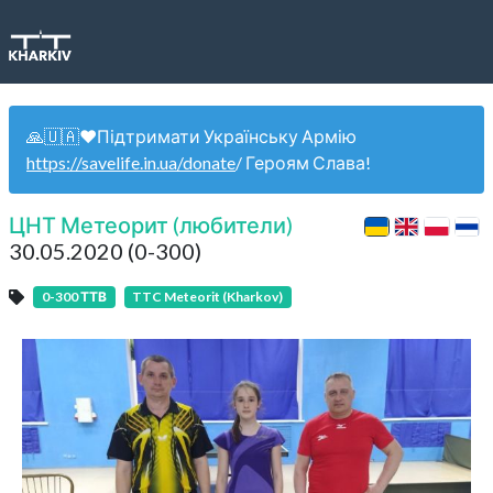
🙏🇺🇦❤️Підтримати Українську Армію
https://savelife.in.ua/donate
/ Героям Слава!
ЦНТ Метеорит (любители)
30.05.2020 (0-300)
0-300 ТТВ
TTC Meteorit (Kharkov)