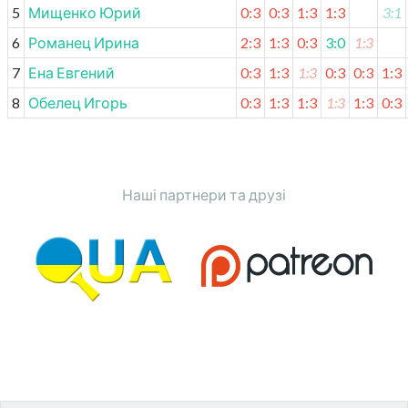
5
Мищенко Юрий
0:3
0:3
1:3
1:3
3:1
6
Романец Ирина
2:3
1:3
0:3
3:0
1:3
7
Ена Евгений
0:3
1:3
1:3
0:3
0:3
1:3
8
Обелец Игорь
0:3
1:3
1:3
1:3
1:3
0:3
Наші партнери та друзі