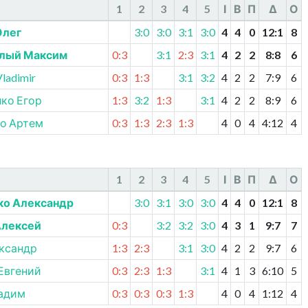
1
2
3
4
5
І
В
П
Δ
О
Олег
3:0
3:0
3:1
3:0
4
4
0
12
:
1
8
лый Максим
0:3
3:1
2:3
3:1
4
2
2
8
:
8
6
Vladimir
0:3
1:3
3:1
3:2
4
2
2
7
:
9
6
ко Егор
1:3
3:2
1:3
3:1
4
2
2
8
:
9
6
о Артем
0:3
1:3
2:3
1:3
4
0
4
4
:
12
4
1
2
3
4
5
І
В
П
Δ
О
ко Александр
3:0
3:1
3:0
3:0
4
4
0
12
:
1
8
Алексей
0:3
3:2
3:2
3:0
4
3
1
9
:
7
7
ександр
1:3
2:3
3:1
3:0
4
2
2
9
:
7
6
Евгений
0:3
2:3
1:3
3:1
4
1
3
6
:
10
5
адим
0:3
0:3
0:3
1:3
4
0
4
1
:
12
4