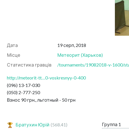
Дата
19 серп, 2018
Місце
Метеорит
(
Харьков
)
Статистика гравців
/tournaments/19082018-v-1600/sta
http://meteorit-tt…0-voskresnyy-0-400
(096) 13-17-030
(050) 2-777-250
Взнос 90 грн., льготный - 50 грн
Группа 1
Братухин Юрій
(568.41)