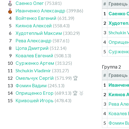
Саенко Олег
(753.81)
#
Гравець
Иванченко Александр
(399.86)
1
Саенко 
4
Войтенко Евгений
(631.39)
2
Худотеп
5
Киянов Алексей
(558.43)
3
Shchukin 
6
Худотеплый Максим
(330.29)
7
Рева Александр
(587.61)
4
Оприщен
8
Цопа Дмитрий
(512.14)
5
Сурженк
9
Ковалев Евгений
(508.13)
10
Сурженко Артем
(313.25)
Группа 2
11
Shchukin Vladimir
(331.27)
#
Гравець
12
Омельчук Сергій
(571.99)
🏆
1
Иванчен
13
Фомин Вадим
(245.13)
14
Оприщенко Егор
(689.13)
🏆
🥇
2
Киянов 
15
Кривошей Игорь
(478.43)
3
Рева Ал
4
Ковалев 
5
Фомин В