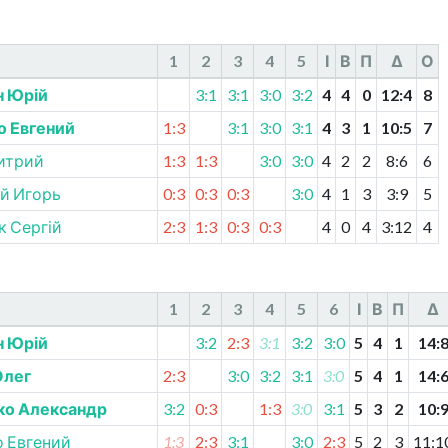
1
2
3
4
5
І
В
П
Δ
О
н Юрій
3:1
3:1
3:0
3:2
4
4
0
12
:
4
8
о Евгений
1:3
3:1
3:0
3:1
4
3
1
10
:
5
7
итрий
1:3
1:3
3:0
3:0
4
2
2
8
:
6
6
й Игорь
0:3
0:3
0:3
3:0
4
1
3
3
:
9
5
 Сергій
2:3
1:3
0:3
0:3
4
0
4
3
:
12
4
1
2
3
4
5
6
І
В
П
Δ
н Юрій
3:2
2:3
3:1
3:2
3:0
5
4
1
14
:
Олег
2:3
3:0
3:2
3:1
3:0
5
4
1
14
:
ко Александр
3:2
0:3
1:3
3:0
3:1
5
3
2
10
:
 Евгений
1:3
2:3
3:1
3:0
2:3
5
2
3
11
:
1