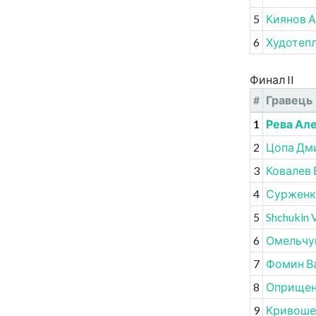
5
Киянов 
6
Худотеп
Финал II
#
Гравець
1
Рева Ал
2
Цопа Дм
3
Ковалев 
4
Сурженк
5
Shchukin 
6
Омельчук
7
Фомин В
8
Оприщен
9
Кривоше