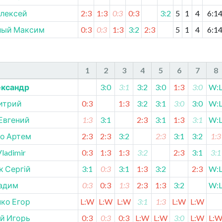
Алексей
2:3
1:3
0:3
0:3
3:2
5
1
4
6
:
1
лый Максим
0:3
0:3
1:3
3:2
2:3
5
1
4
6
:
1
1
2
3
4
5
6
7
8
ександр
3:0
3:1
3:2
3:0
1:3
3:0
W:
итрий
0:3
1:3
3:2
3:1
3:0
3:0
W:
Евгений
1:3
3:1
2:3
3:1
1:3
3:1
W:
о Артем
2:3
2:3
3:2
2:3
3:1
3:2
1:3
Vladimir
0:3
1:3
1:3
3:2
2:3
3:1
3:1
 Сергій
3:1
0:3
3:1
1:3
3:2
2:3
W:
адим
0:3
0:3
1:3
2:3
1:3
3:2
W:
ко Егор
L:W
L:W
L:W
3:1
1:3
L:W
L:W
й Игорь
0:3
0:3
0:3
L:W
L:W
3:0
L:W
L: