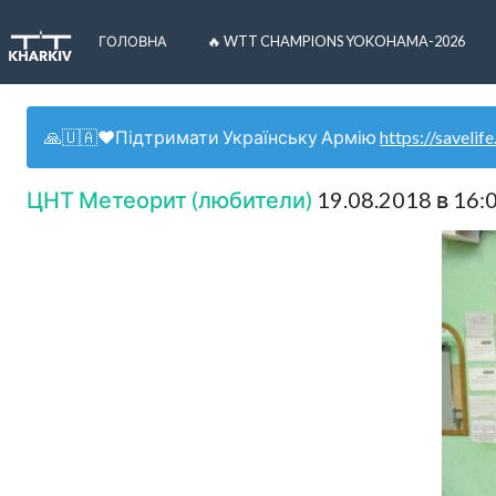
ГОЛОВНА
🔥 WTT CHAMPIONS YOKOHAMA-2026
🙏🇺🇦❤️Підтримати Українську Армію
https://savelife
ЦНТ Метеорит (любители)
19.08.2018 в 16:0