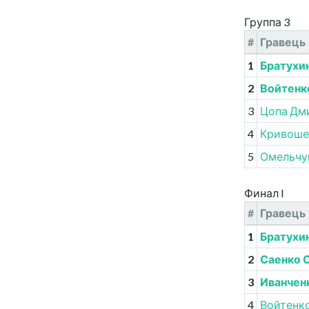
Группа 3
#
Гравець
1
Братухи
2
Войтенк
3
Цопа Дм
4
Кривоше
5
Омельчук
Финал I
#
Гравець
1
Братухи
2
Саенко 
3
Иванчен
4
Войтенко