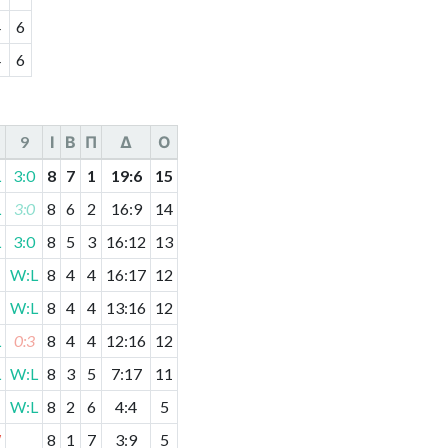
4
6
4
6
9
І
В
П
Δ
О
L
3:0
8
7
1
19
:
6
15
L
3:0
8
6
2
16
:
9
14
L
3:0
8
5
3
16
:
12
13
W:L
8
4
4
16
:
17
12
W:L
8
4
4
13
:
16
12
L
0:3
8
4
4
12
:
16
12
L
W:L
8
3
5
7
:
17
11
W:L
8
2
6
4
:
4
5
W
8
1
7
3
:
9
5