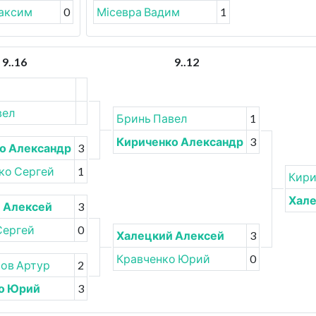
аксим
0
Місевра Вадим
1
9..16
9..12
вел
Бринь Павел
1
Кириченко Александр
3
о Александр
3
ко Сергей
1
Кири
Хале
 Алексей
3
Сергей
0
Халецкий Алексей
3
Кравченко Юрий
0
ов Артур
2
о Юрий
3