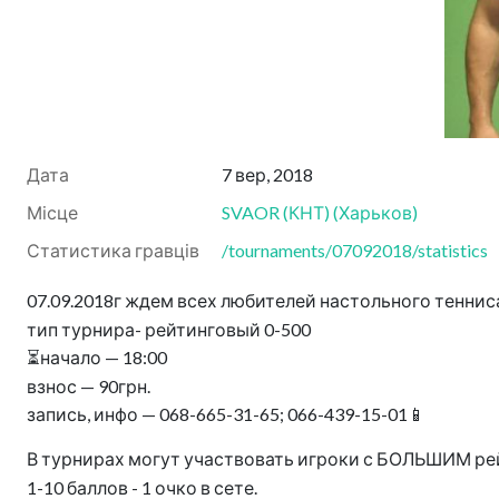
Дата
7 вер, 2018
Місце
SVAOR (КНТ)
(
Харьков
)
Статистика гравців
/tournaments/07092018/statistics
07.09.2018г ждем всех любителей настольного теннис
тип турнира- рейтинговый 0-500
⏳начало — 18:00
взнос — 90грн.
запись, инфо — 068-665-31-65; 066-439-15-01📱
В турнирах могут участвовать игроки с БОЛЬШИМ рейт
1-10 баллов - 1 очко в сете.