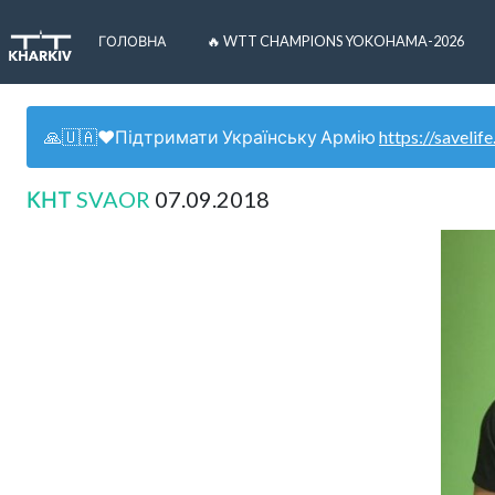
ГОЛОВНА
🔥 WTT CHAMPIONS YOKOHAMA-2026
🙏🇺🇦❤️Підтримати Українську Армію
https://savelife
КНТ SVAOR
07.09.2018