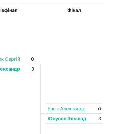
івфінал
Фінал
к Сергій
0
лександр
3
Езык Александр
0
Юнусов Эльшад
3