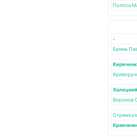
Полоса М
-
Бринь Па
Кириченк
Криворуч
Халецкий
Воронов 
Стремоух
Кравченк