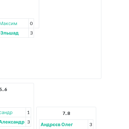
 Максим
0
 Эльшад
3
5..6
сандр
1
7..8
Александр
3
Андрєєв Олег
3