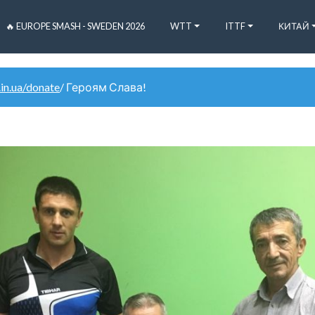
🔥 EUROPE SMASH - SWEDEN 2026
WTT
ITTF
КИТАЙ
.in.ua/donate
/ Героям Слава!