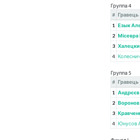
Группа 4
#
Гравець
1
Езык Ал
2
Місевра
3
Халецки
4
Колесни
Группа 5
#
Гравець
1
Андрєєв
2
Воронов
3
Кравчен
4
Юнусов 
Финал I