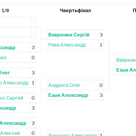
1/8
Чвертьфінал
П
Вавренюк Сергій
3
Рева Александр
1
ксандр
3
вел
0
Вавреню
Езык А
Олег
3
о Александр
1
Андрєєв Олег
0
Езык Александр
3
ко Сергей
0
ксандр
3
Александр
3
 Алексей
0
Хорошко Александр
1