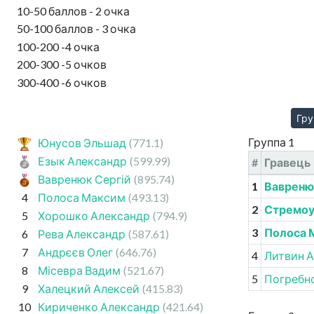
10-50 баллов - 2 очка
50-100 баллов - 3 очка
100-200 -4 очка
200-300 -5 очков
300-400 -6 очков
Гру
Группа 1
Юнусов Эльшад
(771.1)
Езык Александр
(599.99)
#
Гравець
Вавренюк Сергій
(895.74)
1
Вавреню
4
Полоса Максим
(493.13)
2
Стремоу
5
Хорошко Александр
(794.9)
3
Полоса 
6
Рева Александр
(587.61)
7
Андрєєв Олег
(646.76)
4
Литвин 
8
Місевра Вадим
(521.67)
5
Погребн
9
Халецкий Алексей
(415.83)
10
Кириченко Александр
(421.64)