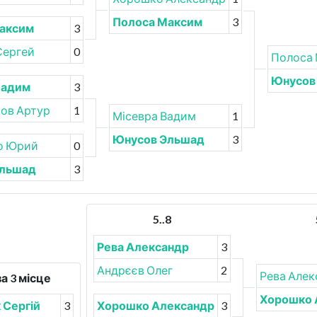
Полоса Максим
3
аксим
3
Сергей
0
Полоса
Юнусов
Вадим
3
ов Артур
1
Місевра Вадим
1
Юнусов Эльшад
3
о Юрий
0
Эльшад
3
5..8
Рева Александр
3
Андрєєв Олег
2
Рева Алек
а 3 місце
Хорошко 
 Сергій
3
Хорошко Александр
3