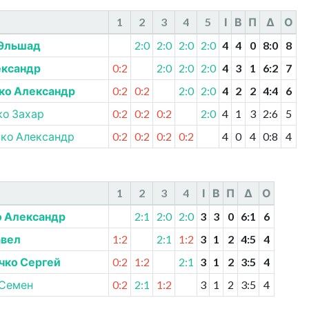
1
2
3
4
5
І
В
П
Δ
О
Эльшад
2:0
2:0
2:0
2:0
4
4
0
8
:
0
8
ександр
0:2
2:0
2:0
2:0
4
3
1
6
:
2
7
ко Александр
0:2
0:2
2:0
2:0
4
2
2
4
:
4
6
ко Захар
0:2
0:2
0:2
2:0
4
1
3
2
:
6
5
ко Александр
0:2
0:2
0:2
0:2
4
0
4
0
:
8
4
1
2
3
4
І
В
П
Δ
О
 Александр
2:1
2:0
2:0
3
3
0
6
:
1
6
авел
1:2
2:1
1:2
3
1
2
4
:
5
4
чко Сергей
0:2
1:2
2:1
3
1
2
3
:
5
4
 Семен
0:2
2:1
1:2
3
1
2
3
:
5
4