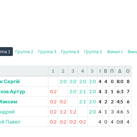
ппа 1
Группа 2
Группа 3
Группа 4
Группа 5
Финал I
Фина
1
2
3
4
5
І
В
П
Δ
О
к Сергій
2:0
2:0
2:0
2:0
4
4
0
8
:
0
8
хов Артур
0:2
2:0
2:1
2:0
4
3
1
6
:
3
7
Максим
0:2
0:2
2:1
2:0
4
2
2
4
:
5
6
Андрей
0:2
1:2
1:2
2:0
4
1
3
4
:
6
5
ой Павел
0:2
0:2
0:2
0:2
4
0
4
0
:
8
4