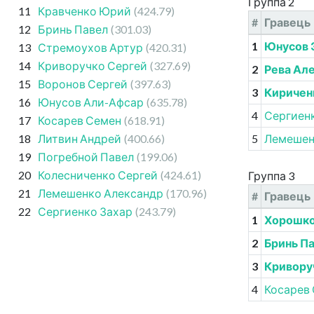
Группа 2
11
Кравченко Юрий
(424.79)
#
Гравець
12
Бринь Павел
(301.03)
1
Юнусов 
13
Стремоухов Артур
(420.31)
14
Криворучко Сергей
(327.69)
2
Рева Ал
15
Воронов Сергей
(397.63)
3
Киричен
16
Юнусов Али-Афсар
(635.78)
4
Сергиен
17
Косарев Семен
(618.91)
18
Литвин Андрей
(400.66)
5
Лемешен
19
Погребной Павел
(199.06)
20
Колесниченко Сергей
(424.61)
Группа 3
21
Лемешенко Александр
(170.96)
#
Гравець
22
Сергиенко Захар
(243.79)
1
Хорошко
2
Бринь П
3
Кривору
4
Косарев