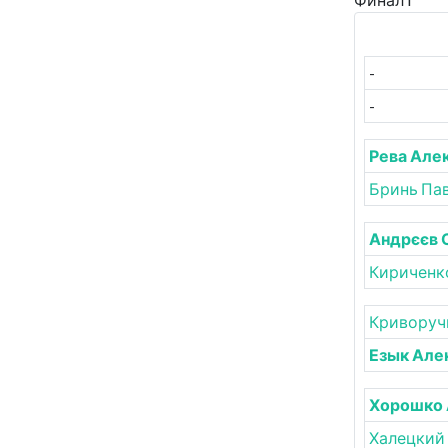
-
-
Рева Але
Бринь Па
Андрєєв 
Кириченк
Криворуч
Езык Але
Хорошко 
Халецкий