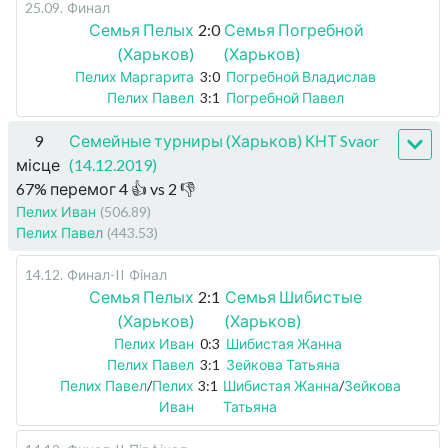
25.09
.
Финал
Семья Пелых
2:0
Семья Погребной
(Харьков)
(Харьков)
Пелих Маргарита
3:0
Погребной Владислав
Пелих Павел
3:1
Погребной Павел
9
Семейные турниры (Харьков) КНТ Svaor
місце
(14.12.2019)
67
%
перемог
4
👍 vs
2
👎
Пелих Иван
(506.89)
Пелих Павел
(443.53)
14.12
.
Финал-II
Фінал
Семья Пелых
2:1
Семья Шибистые
(Харьков)
(Харьков)
Пелих Иван
0:3
Шибистая Жанна
Пелих Павел
3:1
Зейкова Татьяна
Пелих Павел
/
Пелих
3:1
Шибистая Жанна
/
Зейкова
Иван
Татьяна