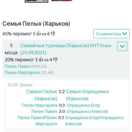
Семья Пелых (Харьков)
45
%
перемог
5
👍 vs
6
👎
Сховати ігри
5
Семейные турниры (Харьков) КНТ Svaor
місце
(25.09.2021)
20
%
перемог
1
👍 vs
4
👎
Пелих Павел
(443.53)
Пелих Маргарита
(91.64)
25.09
.
Финал
Семья Пелых
1:2
Семья Оприщенко
(Харьков)
(Харьков)
Пелих Маргарита
0:3
Оприщенко Егор
Пелих Павел
3:0
Оприщенко Алексей
Пелих Павел
/
Пелих
0:3
Оприщенко Егор
/
Оприщенко
Маргарита
Алексей