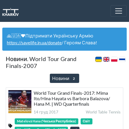
🙏🇺🇦❤️Підтримати Українську Армію
https://savelife.in.ua/donate
/ Героям Слава!
Новини. World Tour Grand
Finals-2007
Новини
2
World Tour Grand Finals-2017: Mima
Ito/Hina Hayata vs Barbora Balazova/
Hana M. | WD Quarterfinals
14 груд 2017
World Table Tennis
Matelová Hana (Чеська Республіка)
Світ