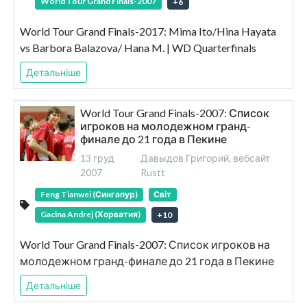
World Tour Grand Finals-2007
+
6
World Tour Grand Finals-2017: Mima Ito/Hina Hayata
vs Barbora Balazova/ Hana M. | WD Quarterfinals
Детальніше
World Tour Grand Finals-2007: Список
игроков на молодежном гранд-
финале до 21 года в Пекине
13 груд
Давыдов Григорий, вебсайт
2007
Rustt
Feng Tianwei (Сингапур)
Світ
Gacina Andrej (Хорватия)
+
10
World Tour Grand Finals-2007: Список игроков на
молодежном гранд-финале до 21 года в Пекине
Детальніше