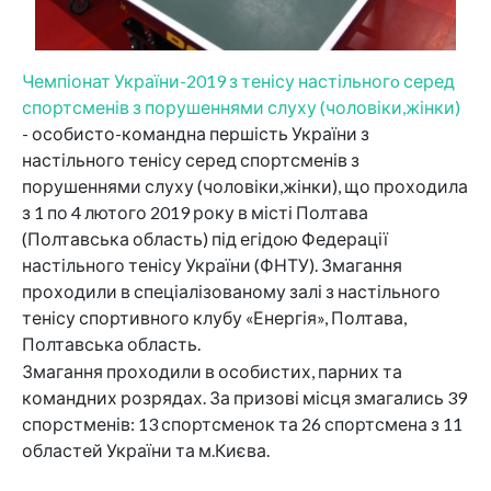
Чемпіонат України-2019 з тенісу настільногo серед
спортсменів з порушеннями слуху (чоловіки,жінки)
- особисто-командна першість України з
настільного тенісу серед спортсменів з
порушеннями слуху (чоловіки,жінки), що проходила
з 1 по 4 лютого 2019 року в місті Полтава
(Полтавська область) під егідою Федерації
настільного тенісу України (ФНТУ). Змагання
проходили в спеціалізованому залі з настільного
тенісу спортивного клубу «Енергія», Полтава,
Полтавська область.
Змагання проходили в особистих, парних та
командних розрядах. За призові місця змагались 39
спорстменів: 13 спортсменок та 26 спортсмена з 11
областей України та м.Києва.