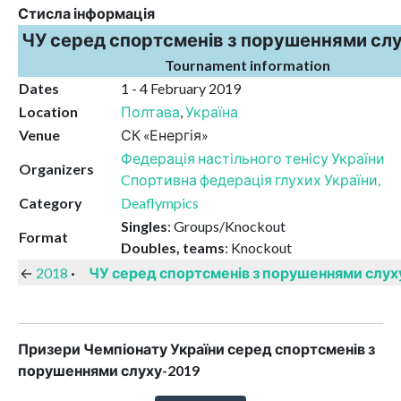
Стисла інформація
ЧУ серед спортсменів з порушеннями сл
Tournament information
Dates
1 - 4 February 2019
Location
Полтава
,
Україна
Venue
СК «Енергія»
Федерація настільного тенісу України
Organizers
Cпортивна федерація глухих України,
Category
Deaflympics
Singles
: Groups/Knockout
Format
Doubles, teams
: Knockout
←
2018
·
ЧУ серед спортсменів з порушеннями слух
Призери Чемпіонату України серед спортсменів з
порушеннями слуху-2019