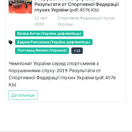
Результати от Спортивної Федерації
глухих України (pdf, 4576 Kb)
12 лют
Спортивна Федерація глухих
2019
України
Велієв Антон (Україна, дефлімпієць)
Будник Роксолана (Україна, дефлімпієць)
Полтавец Филипп (Украина)
+
13
Чемпіонат України серед спортсменів з
порушеннями слуху-2019: Результати от
Спортивної Федерації глухих України (pdf, 4576
Kb)
Детальніше