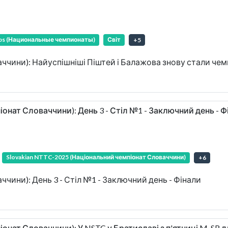
ips (Национальные чемпионаты)
Світ
+
5
аччини): Найуспішніші Піштей і Балажова знову стали че
іонат Словаччини): День 3 - Стіл №1 - Заключний день - Ф
Slovakian NTTC-2025 (Національний чемпіонат Словаччини)
+
6
ччини): День 3 - Стіл №1 - Заключний день - Фінали
онат Словаччини): У NSTC у Братиславі з п'ятниці M-SR для