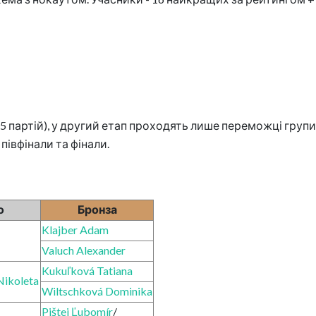
з 5 партій), у другий етап проходять лише переможці групи
 півфінали та фінали.
о
Бронза
Klajber Adam
Valuch Alexander
Kukuľková Tatiana
Nikoleta
Wiltschková Dominika
Pištej Ľubomír
/