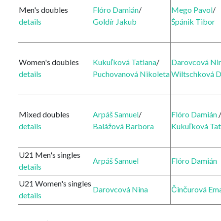
Men's doubles
Flóro Damián
/
Mego Pavol
/
details
Goldír Jakub
Špánik Tibor
Women's doubles
Kukuľková Tatiana
/
Darovcová Ni
details
Puchovanová Nikoleta
Wiltschková 
Mixed doubles
Arpáš Samuel
/
Flóro Damián
details
Balážová Barbora
Kukuľková Tat
U21 Men's singles
Arpáš Samuel
Flóro Damián
details
U21 Women's singles
Darovcová Nina
Činčurová Em
details