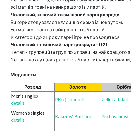
Усі матчі зіграні на найкращого із 7 партій.
Чоловічий, жіночий та змішаний парні розряди
Використовувалася класична схема із нокаутом.
Усі матчі зіграні на найкращого із 5 партій.
У категорії до 21 року парні ігри не проводяться.
Чоловічий та жіночий парні розряди - U21
1 етап – груповий (8 груп по 3 гравці на найкращого 
1 етап – нокаут (на кращого з 5 партій), чвертьфінали,
Медалісти
Розряд
Золото
Срібл
Men's singles
Pištej Ľubomír
Zelinka Jakub
details
Women's singles
Balážová Barbora
Puchovanová 
details