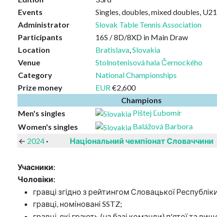
Events
Singles, doubles, mixed doubles, U21
Administrator
Slovak Table Tennis Association
Participants
16S / 8D/8XD in Main Draw
Location
Bratislava
,
Slovakia
Venue
Stolnotenisová hala Černockého
Category
National Championships
Prize money
EUR
€2,600
Champions
Pištej Ľubomír
Men's singles
Balážová Barbora
Women's singles
←
2024
·
Національний чемпіонат Словаччини
Учасники:
Чоловіки:
гравці згідно з рейтингом Словацької Республіки 
гравці, номіновані SSTZ;
гравці, які грають (на базі команди) п'ятої та в