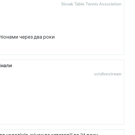
Slovak Table Tennis Association
мпіонами через два роки
інали
sstzlivestream
 чоловіків, жінок та категорії до 21 року