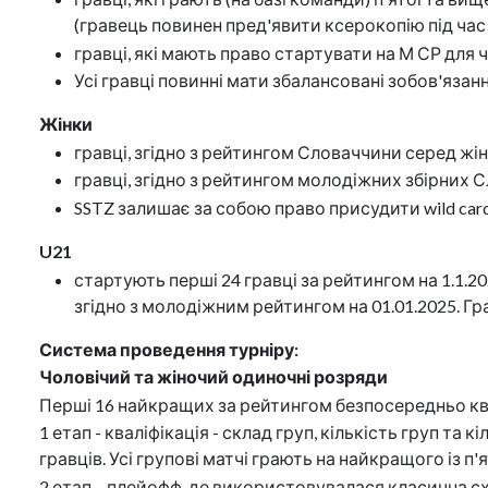
(гравець повинен пред'явити ксерокопію під час
гравці, які мають право стартувати на М СР для ч
Усі гравці повинні мати збалансовані зобов'язан
Жінки
гравці, згідно з рейтингом Словаччини серед жіно
гравці, згідно з рейтингом молодіжних збірних С
SSTZ залишає за собою право присудити wild ca
U21
стартують перші 24 гравці за рейтингом на 1.1.20
згідно з молодіжним рейтингом на 01.01.2025. Гр
Система проведення турніру:
Чоловічий та жіночий одиночні розряди
Перші 16 найкращих за рейтингом безпосередньо ква
1 етап - кваліфікація - склад груп, кількість груп т
гравців. Усі групові матчі грають на найкращого із п'
2 етап – плейофф, де використовувалася класична схе