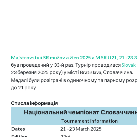
Majstrovstvá SR mužov a žien 2025 a M SR U21, 21.-23.
був проведений у 33-й раз. Турнір проводився
Slovak 
23 березня 2025 року) у місті Bratislava, Словаччина.
Медалі були розіграні в одиночному та парному розря
до 21 року.
Стисла інформація
Національний чемпіонат Словаччин
Tournament information
Dates
21 –23 March 2025
Edition
33rd