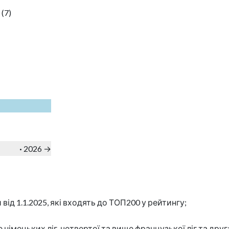
 (7)
·
2026 →
від 1.1.2025, які входять до ТОП200 у рейтингу;
ище німецьких ліг, четвертої та вище французької ліг та др