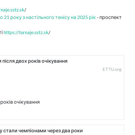
rnaje.sstz.sk
/
1 року з настільного тенісу на 2025 рік
- проспект
ті
https://turnaje.sstz.sk
/
 після двох років очікування
ETTU.org
 років очікування
ву стали чемпіонами через два роки