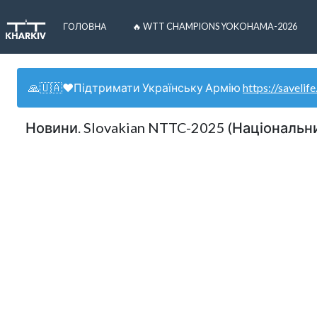
ГОЛОВНА
🔥 WTT CHAMPIONS YOKOHAMA-2026
🙏🇺🇦❤️Підтримати Українську Армію
https://savelife
Новини. Slovakian NTTC-2025 (Національ