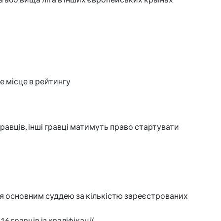
е місце в рейтингу
 гравців, інші гравці матимуть право стартувати
атися основним суддею за кількістю зареєстрованих
 гравців із кваліфікації.