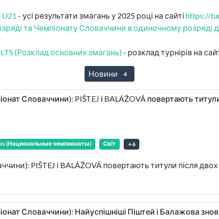
Р U21
- усі результати змагань у 2025 році на сайті
https://tu
яді та Чемпіонату Словаччини в одиночному розряді до 2
TS (Розклад основних змагань)
- розклад турнірів на сай
Новини
4
іонат Словаччини): PIŠTEJ і BALÁŽOVÁ повертають титули
ips (Национальные чемпионаты)
Світ
+
6
ччини): PIŠTEJ і BALÁŽOVÁ повертають титули після двох
піонат Словаччини): Найуспішніші Піштей і Балажова зно