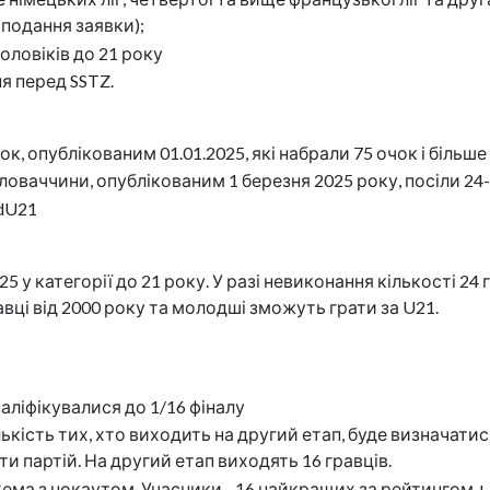
 подання заявки);
оловіків до 21 року
ня перед SSTZ.
к, опублікованим 01.01.2025, які набрали 75 очок і більше
ловаччини, опублікованим 1 березня 2025 року, посіли 24-
rdU21
25 у категорії до 21 року. У разі невиконання кількості 24
авці від 2000 року та молодші зможуть грати за U21.
ліфікувалися до 1/16 фіналу
а кількість тих, хто виходить на другий етап, буде визнач
яти партій. На другий етап виходять 16 гравців.
ма з нокаутом. Учасники - 16 найкращих за рейтингом + 16