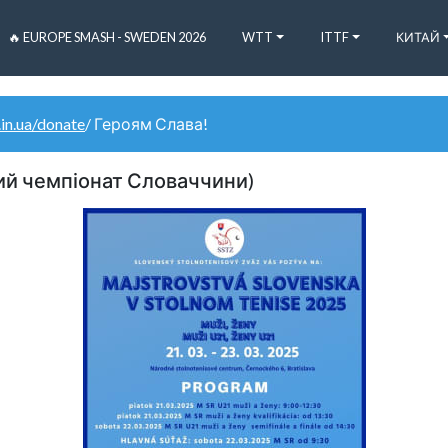
🔥 EUROPE SMASH - SWEDEN 2026
WTT
ITTF
КИТАЙ
.in.ua/donate
/ Героям Слава!
ний чемпіонат Словаччини)