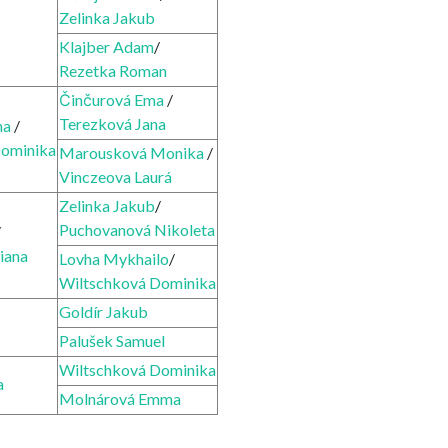
Zelinka Jakub
Klajber Adam
/
Rezetka Roman
Činčurová Ema
/
Terezková Jana
na
/
Dominika
Marousková Monika
/
Vinczeova Laurá
Zelinka Jakub
/
Puchovanová Nikoleta
/
iana
Lovha Mykhailo
/
Wiltschková Dominika
Goldír Jakub
Palušek Samuel
Wiltschková Dominika
a
Molnárová Emma