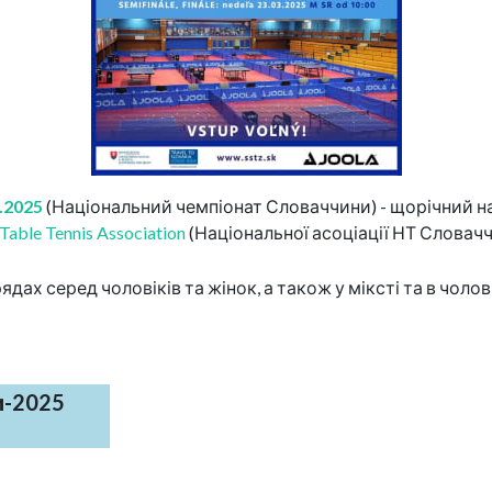
3.2025
(Національний чемпіонат Словаччини) - щорічний на
Table Tennis Association
(Національної асоціації НТ Словачч
дах серед чоловіків та жінок, а також у міксті та в чол
и-2025