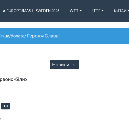
🔥 EUROPE SMASH - SWEDEN 2026
WTT
ITTF
КИТАЙ
.in.ua/donate
/ Героям Слава!
Новини
1
ервоно-білих
+
3
х