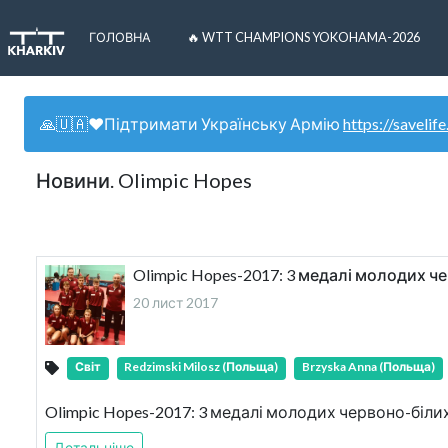
ГОЛОВНА
🔥 WTT CHAMPIONS YOKOHAMA-2026
🙏🇺🇦❤️Підтримати Українську Армію
https://savelife
Новини. Olimpic Hopes
Olimpic Hopes-2017: 3 медалі молодих ч
20 лист 2017
Світ
Redzimski Milosz (Польща)
Brzyska Anna (Польща)
Olimpic Hopes-2017: 3 медалі молодих червоно-біли
Детальніше