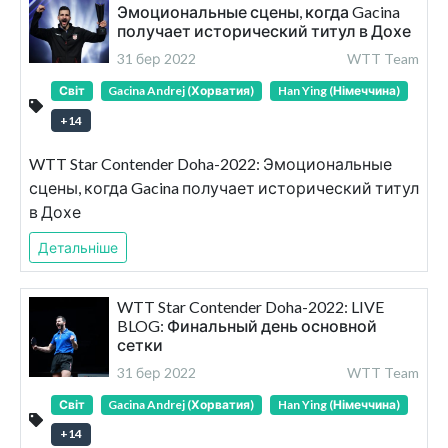
Эмоциональные сцены, когда Gacina
получает исторический титул в Дохе
31 бер 2022
WTT Team
Світ
Gacina Andrej (Хорватия)
Han Ying (Німеччина)
+
14
WTT Star Contender Doha-2022: Эмоциональные
сцены, когда Gacina получает исторический титул
в Дохе
Детальніше
WTT Star Contender Doha-2022: LIVE
BLOG: Финальный день основной
сетки
31 бер 2022
WTT Team
Світ
Gacina Andrej (Хорватия)
Han Ying (Німеччина)
+
14