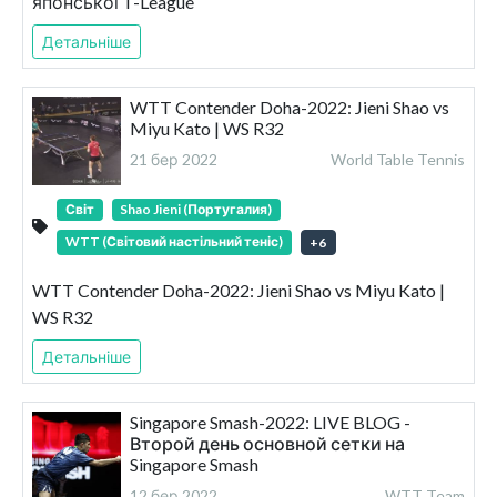
японської T-League
Детальніше
WTT Contender Doha-2022: Jieni Shao vs
Miyu Kato | WS R32
21 бер 2022
World Table Tennis
Світ
Shao Jieni (Португалия)
WTT (Світовий настільний теніс)
+
6
WTT Contender Doha-2022: Jieni Shao vs Miyu Kato |
WS R32
Детальніше
Singapore Smash-2022: LIVE BLOG -
Второй день основной сетки на
Singapore Smash
12 бер 2022
WTT Team