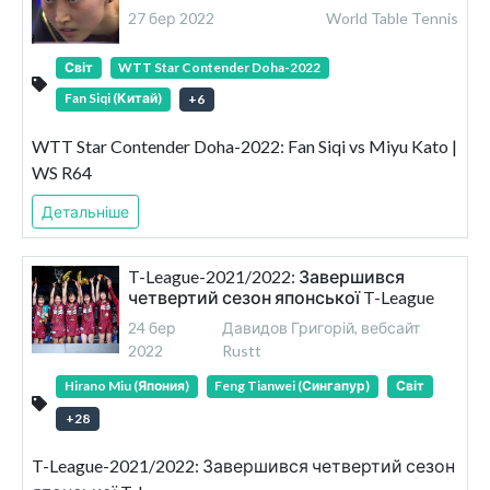
27 бер 2022
World Table Tennis
Світ
WTT Star Contender Doha-2022
Fan Siqi (Китай)
+
6
WTT Star Contender Doha-2022: Fan Siqi vs Miyu Kato |
WS R64
Детальніше
T-League-2021/2022: Завершився
четвертий сезон японської T-League
24 бер
Давидов Григорій, вебсайт
2022
Rustt
Hirano Miu (Япония)
Feng Tianwei (Сингапур)
Світ
+
28
T-League-2021/2022: Завершився четвертий сезон