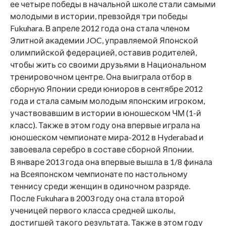
ее четыре победы в начальной школе стали самыми
молодыми в истории, превзойдя три победы
Fukuhara. В апреле 2012 года она стала членом
Элитной академии JOC, управляемой Японской
олимпийской федерацией, оставив родителей,
чтобы жить со своими друзьями в Национальном
тренировочном центре. Она выиграла отбор в
сборную Японии среди юниоров в сентябре 2012
года и стала самым молодым японским игроком,
участвовавшим в истории в юношеском ЧМ (1-й
класс). Также в этом году она впервые играла на
юношеском чемпионате мира-2012 в Hyderabad и
завоевала серебро в составе сборной Японии.
В январе 2013 года она впервые вышла в 1/8 финала
на Всеяпонском чемпионате по настольному
теннису среди женщин в одиночном разряде.
После Fukuhara в 2003 году она стала второй
ученицей первого класса средней школы,
достигшей такого результата. Также в этом году