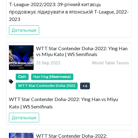
T-League-2022/2023: 39-річний китаєць
продовжує лідирувати в японській T-League, 2022-
2023
Детальніше
WTT Star Contender Doha-2022: Ying Han
vs Miyu Kato | WS Semifinals
31 бер 2022
World Table Tennis
Світ
Han Ying (Німеччина)
WTT Star Contender Doha-2022
+
6
WTT Star Contender Doha-2022: Ying Han vs Miyu
Kato | WS Semifinals
Детальніше
WTT Star Contender Doha-2022: