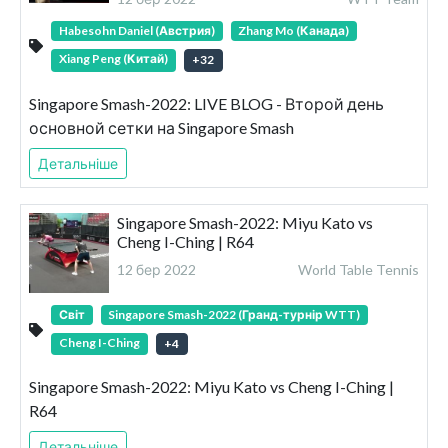
Habesohn Daniel (Австрия)
Zhang Mo (Канада)
Xiang Peng (Китай)
+
32
Singapore Smash-2022: LIVE BLOG - Второй день
основной сетки на Singapore Smash
Детальніше
Singapore Smash-2022: Miyu Kato vs
Cheng I-Ching | R64
12 бер 2022
World Table Tennis
Світ
Singapore Smash-2022 (Гранд-турнір WTT)
Cheng I-Ching
+
4
Singapore Smash-2022: Miyu Kato vs Cheng I-Ching |
R64
Детальніше