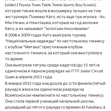
(older) (Toyota Town Table Tennis Sports Boy Scouts),
которая также вошла в восьмерку лучших на том
же турнире. Помимо Като, есть еще три игрока - Ito,
Miu Hirano, и Hina Hayata, которые на год моложе
Като, и их называют "золотым поколением".
В 2008 и 2009 годах Като выиграла турнир
"Национальные надежды" по настольному теннису
с клубом "Митака", престижным клубом
настольного тенниса, за который она выступала в
то время.
Она выиграла титулы среди кадетов (до 15 лет) в
одиночном и парном разрядах на ITTF Junior Circuit
Guam в апреле 2011 года.
В январе 2012 года она дошла до 1/16 финала (пятый
раунд) в женском одиночном разряде на
Всеяпонском чемпионате по настольному теннису.
Она стала первой ученицей начальной школы,
дошедшей до пятого раунда со времен Ai Fukuhara, а