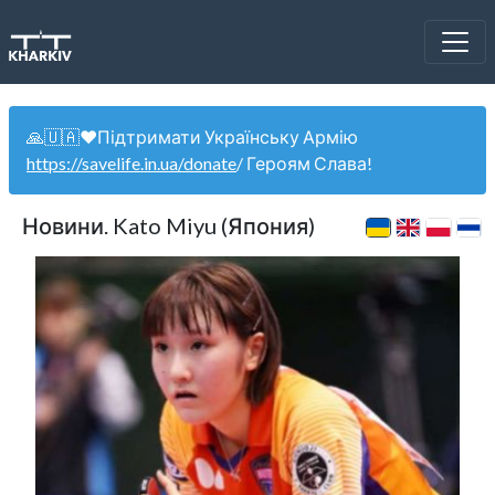
🙏🇺🇦❤️Підтримати Українську Армію
https://savelife.in.ua/donate
/ Героям Слава!
Новини. Kato Miyu (Япония)