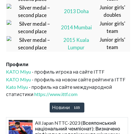
Junior girls'
2013 Doha
doubles
Junior girls'
2014 Mumbai
team
Junior girls'
2015 Kuala
team
Lumpur
Профили
KATO Miyu
- профиль игрока на сайте ITTF
KATO Miyu
- профиль на новом сайте рейтинга ITTF
Kato Miyu
- профиль на сайте международной
статистики
https://www.ittf.com
Новини
105
All Japan NTTC-2023 (Всеяпонський
національний чемпіонат): Визначено