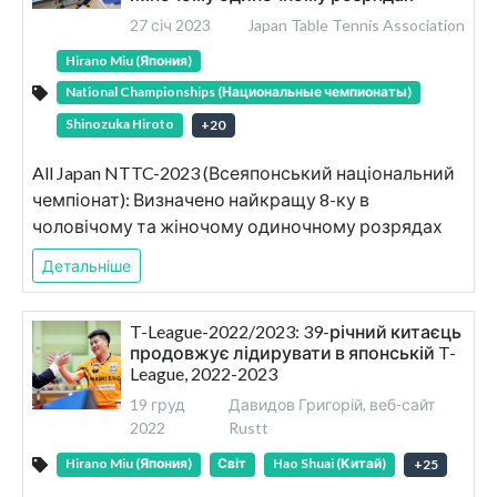
27 січ 2023
Japan Table Tennis Association
Hirano Miu (Япония)
National Championships (Национальные чемпионаты)
Shinozuka Hiroto
+
20
All Japan NTTC-2023 (Всеяпонський національний
чемпіонат): Визначено найкращу 8-ку в
чоловічому та жіночому одиночному розрядах
Детальніше
T-League-2022/2023: 39-річний китаєць
продовжує лідирувати в японській T-
League, 2022-2023
19 груд
Давидов Григорій, веб-сайт
2022
Rustt
Hirano Miu (Япония)
Світ
Hao Shuai (Китай)
+
25