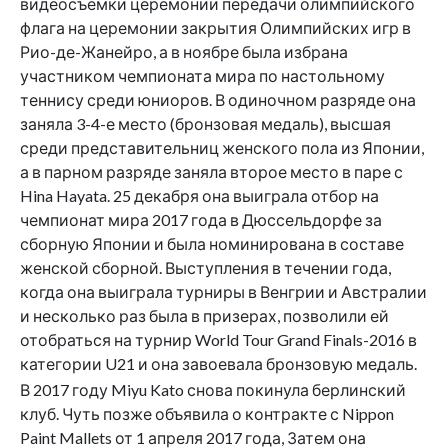
видеосъемки церемонии передачи олимпийского
флага на церемонии закрытия Олимпийских игр в
Рио-де-Жанейро, а в ноябре была избрана
участником чемпионата мира по настольному
теннису среди юниоров. В одиночном разряде она
заняла 3-4-е место (бронзовая медаль), высшая
среди представительниц женского пола из Японии,
а в парном разряде заняла второе место в паре с
Hina Hayata. 25 декабря она выиграла отбор на
чемпионат мира 2017 года в Дюссельдорфе за
сборную Японии и была номинирована в составе
женской сборной. Выступления в течении года,
когда она выиграла турниры в Венгрии и Австралии
и несколько раз была в призерах, позволили ей
отобраться на турнир World Tour Grand Finals-2016 в
категории U21 и она завоевала бронзовую медаль.
В 2017 году Miyu Kato снова покинула берлинский
клуб. Чуть позже объявила о контракте с Nippon
Paint Mallets от 1 апреля 2017 года, Затем она