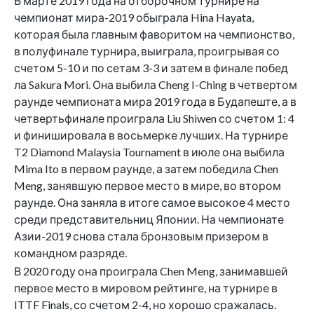
В марте 2019 года на отборочном турнире на
чемпионат мира-2019 обыграла Hina Hayata,
которая была главным фаворитом на чемпионство,
в полуфинале турнира, выиграла, проигрывая со
счетом 5-10 и по сетам 3-3 и затем в финале побед
ла Sakura Mori. Она выбила Cheng I-Ching в четвертом
раунде чемпионата мира 2019 года в Будапеште, а в
четвертьфинале проиграла Liu Shiwen со счетом 1: 4
и финишировала в восьмерке лучших. На турнире
T2 Diamond Malaysia Tournament в июле она выбила
Mima Ito в первом раунде, а затем победила Chen
Meng, занявшую первое место в мире, во втором
раунде. Она заняла в итоге самое высокое 4 место
среди представительниц Японии. На чемпионате
Азии-2019 снова стала бронзовым призером в
командном разряде.
В 2020 году она проиграла Chen Meng, занимавшей
первое место в мировом рейтинге, на турнире в
ITTF Finals, со счетом 2-4, но хорошо сражалась.