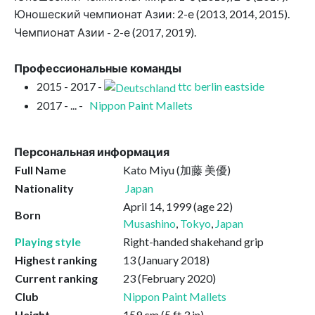
Юношеский чемпионат Азии: 2-е (2013, 2014, 2015).
Чемпионат Азии - 2-е (2017, 2019).
Профессиональные команды
2015 - 2017 -
ttc berlin eastside
2017 - ... -
Nippon Paint Mallets
Персональная информация
Full Name
Kato Miyu (加藤 美優)
Nationality
Japan
April 14, 1999
(age 22)
Born
Musashino
,
Tokyo
,
Japan
Playing style
Right-handed shakehand grip
Highest ranking
13 (January 2018)
Current ranking
23 (February 2020)
Club
Nippon Paint Mallets
Height
159 cm (5 ft 3 in)