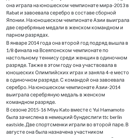
она играла на юношеском чемпионате мира-2013 в
Rabat и завоевала серебро в составе сборной
Японии. На юношеском чемпионате Азии выиграла
две серебряные медали в женском командном и
парном разрядах.
В январе 2014 года она второй год подряд вышла в
1/8 финала на Всеяпонском чемпионате по
настольному теннису среди женщин в одиночном
разряде. Также в этом году она участвовала в
юношеских Олимпийских играх и заняла 4-е место
в одиночном разряде. С командой она завоевала
серебро. На юношеском чемпионате Азии-2014
выиграла серебряную медаль в женском
командном разряде.
В сезоне 2015-16 Miyu Kato вместе с Yui Hamamoto
была зачислена в немецкий бундеслиги ttc berlin
eastside. Две спортсменки играли во второй паре. В
августе она была назначена участником