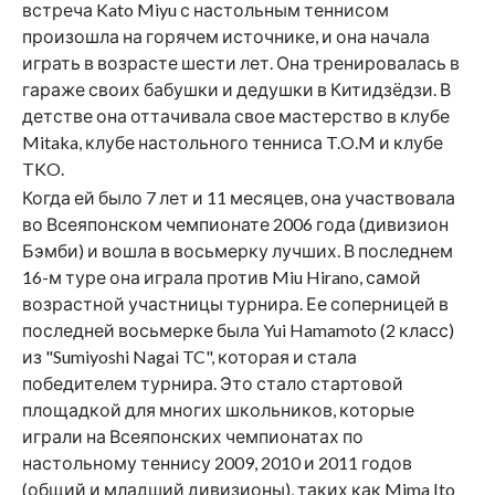
встреча Kato Miyu с настольным теннисом
произошла на горячем источнике, и она начала
играть в возрасте шести лет. Она тренировалась в
гараже своих бабушки и дедушки в Китидзёдзи. В
детстве она оттачивала свое мастерство в клубе
Mitaka, клубе настольного тенниса T.O.M и клубе
TKO.
Когда ей было 7 лет и 11 месяцев, она участвовала
во Всеяпонском чемпионате 2006 года (дивизион
Бэмби) и вошла в восьмерку лучших. В последнем
16-м туре она играла против Miu Hirano, самой
возрастной участницы турнира. Ее соперницей в
последней восьмерке была Yui Hamamoto (2 класс)
из "Sumiyoshi Nagai TC", которая и стала
победителем турнира. Это стало стартовой
площадкой для многих школьников, которые
играли на Всеяпонских чемпионатах по
настольному теннису 2009, 2010 и 2011 годов
(общий и младший дивизионы), таких как Mima Ito