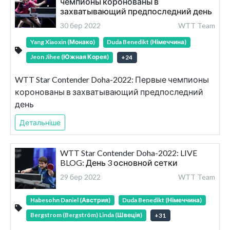
чемпионы коронованы в
захватывающий предпоследний день
30 бер 2022
WTT Team
Yang Xiaoxin (Монако)
Duda Benedikt (Німеччина)
Jeon Jihee (Южная Корея)
+
24
WTT Star Contender Doha-2022: Первые чемпионы
коронованы в захватывающий предпоследний
день
Детальніше
WTT Star Contender Doha-2022: LIVE
BLOG: День 3 основной сетки
29 бер 2022
WTT Team
Habesohn Daniel (Австрия)
Duda Benedikt (Німеччина)
Bergstrom (Bergström) Linda (Швеція)
+
31