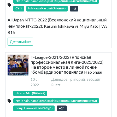
National Championships (Национальные чемпионаты)
Світ
Ishikawa Kasumi (Япония)
+
5
All Japan NTTC-2022 (Всеяпонский национальный
чемпионат-2022): Kasumi Ishikawa vs Miyu Kato | WS
R16
Детальніше
T-League-2021/2022 (Японская
профессиональная лига-2021/2022):
На второе место в личной гонке
"бомбардиров" поднялся Hao Shuai
10 січ
Давыдов Григорий, вебсайт
2022
Rustt
Hirano Miu (Япония)
National Championships (Национальные чемпионаты)
Feng Tianwei (Сингапур)
+
24