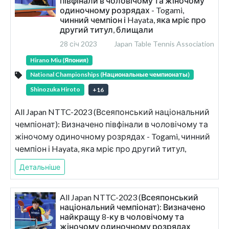
півфінали в чоловічому та жіночому
одиночному розрядах - Togami,
чинний чемпіон і Hayata, яка мріє про
другий титул, блищали
28 січ 2023
Japan Table Tennis Association
Hirano Miu (Япония)
National Championships (Национальные чемпионаты)
Shinozuka Hiroto
+
16
All Japan NTTC-2023 (Всеяпонський національний
чемпіонат): Визначено півфінали в чоловічому та
жіночому одиночному розрядах - Togami, чинний
чемпіон і Hayata, яка мріє про другий титул,
блищали
Детальніше
All Japan NTTC-2023 (Всеяпонський
національний чемпіонат): Визначено
найкращу 8-ку в чоловічому та
жіночому одиночному розрядах