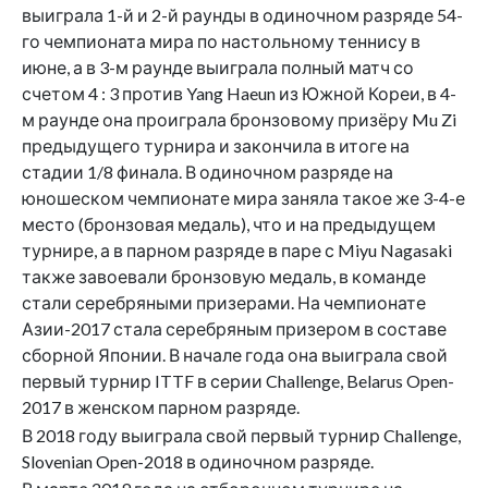
выиграла 1-й и 2-й раунды в одиночном разряде 54-
го чемпионата мира по настольному теннису в
июне, а в 3-м раунде выиграла полный матч со
счетом 4 : 3 против Yang Haeun из Южной Кореи, в 4-
м раунде она проиграла бронзовому призёру Mu Zi
предыдущего турнира и закончила в итоге на
стадии 1/8 финала. В одиночном разряде на
юношеском чемпионате мира заняла такое же 3-4-е
место (бронзовая медаль), что и на предыдущем
турнире, а в парном разряде в паре с Miyu Nagasaki
также завоевали бронзовую медаль, в команде
стали серебряными призерами. На чемпионате
Азии-2017 стала серебряным призером в составе
сборной Японии. В начале года она выиграла свой
первый турнир ITTF в серии Challenge, Belarus Open-
2017 в женском парном разряде.
В 2018 году выиграла свой первый турнир Challenge,
Slovenian Open-2018 в одиночном разряде.