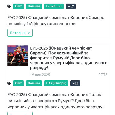
Світ
Польща
Lena Puzio
+
17
EYC-2025 (Юнацький чемпіонат Європи): Семеро
поляків у 1/8 фіналу одиночної гри
Детальніше
EYC-2025 (Юнацький чемпіонат
Європи): Поляк сильніший за
фаворита з Румунії! Двоє біло-
червоних у чвертьфіналах одиночного
розряду!
19 лип 2025
PZTS
Світ
Польща
U19 (Юніори)
+
16
EYC-2025 (Юнацький чемпіонат Європи): Поляк
сильніший за фаворита з Румунії! Двоє біло-
червоних у чвертьфіналах одиночного розряду!