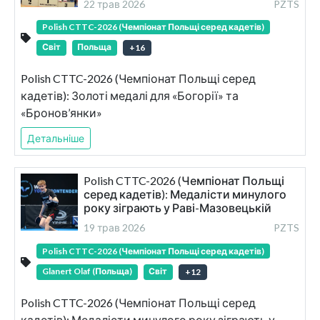
22 трав 2026
PZTS
Polish CTTC-2026 (Чемпіонат Польщі серед кадетів)
Світ
Польща
+
16
Polish CTTC-2026 (Чемпіонат Польщі серед
кадетів): Золоті медалі для «Богорії» та
«Бронов’янки»
Детальніше
Polish CTTC-2026 (Чемпіонат Польщі
серед кадетів): Медалісти минулого
року зіграють у Раві-Мазовецькій
19 трав 2026
PZTS
Polish CTTC-2026 (Чемпіонат Польщі серед кадетів)
Glanert Olaf (Польща)
Світ
+
12
Polish CTTC-2026 (Чемпіонат Польщі серед
кадетів): Медалісти минулого року зіграють у