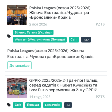
Polska Leagues (сезон 2025/2026):
Жіноча Екстраліга. Чудова гра
«Броновянки» Краків
2 лют 2026
PZTS
Біленко Тетяна (Україна)
Węgrzyn (Wegrzyn) Anna (Польща)
Світ
+
27
Polska Leagues (сезон 2025/2026): Жіноча
Екстраліга. Чудова гра «Броновянки» Краків
Детальніше
GPPK-2025/2026-2 (Гран-прі Польщі
серед кадетів): Hubert Kwieciński та
Lena Puzio перемогли на 2-му GPPK!
14 груд 2025
PZTS
Світ
Польща
Lena Puzio
+
6