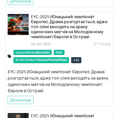
Детальніше
EYC-2025 (Юнацький чемпіонат
Європи): Драма розгортається, адже
топ-сіяні виходять на арену
одиночних матчів на Молодіжному
чемпіонаті Європи в Остраві
18 лип 2025
ETTU.org
Lytvyn Mariia (Австрія)
Світ
Kodet Hanka (Чеська Республіка)
+
13
EYC-2025 (Юнацький чемпіонат Європи): Драма
розгортається, адже топ-сіяні виходять на арену
одиночних матчів на Молодіжному чемпіонаті
Європи в Остраві
Детальніше
EYC-2025 (Юнацький чемпіонат