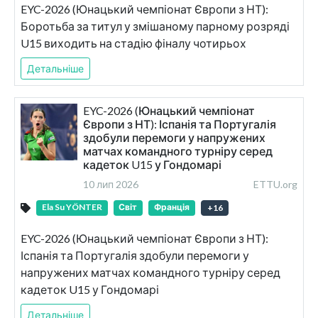
EYC-2026 (Юнацький чемпіонат Європи з НТ):
Боротьба за титул у змішаному парному розряді
U15 виходить на стадію фіналу чотирьох
Детальніше
EYC-2026 (Юнацький чемпіонат
Європи з НТ): Іспанія та Португалія
здобули перемоги у напружених
матчах командного турніру серед
кадеток U15 у Гондомарі
10 лип 2026
ETTU.org
Ela Su YÖNTER
Світ
Франція
+
16
EYC-2026 (Юнацький чемпіонат Європи з НТ):
Іспанія та Португалія здобули перемоги у
напружених матчах командного турніру серед
кадеток U15 у Гондомарі
Детальніше