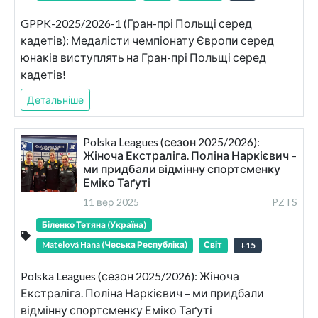
GPPK-2025/2026-1 (Гран-прі Польщі серед
кадетів): Медалісти чемпіонату Європи серед
юнаків виступлять на Гран-прі Польщі серед
кадетів!
Детальніше
Polska Leagues (сезон 2025/2026):
Жіноча Екстраліга. Поліна Наркієвич –
ми придбали відмінну спортсменку
Еміко Таґуті
11 вер 2025
PZTS
Біленко Тетяна (Україна)
Matelová Hana (Чеська Республіка)
Світ
+
15
Polska Leagues (сезон 2025/2026): Жіноча
Екстраліга. Поліна Наркієвич – ми придбали
відмінну спортсменку Еміко Таґуті