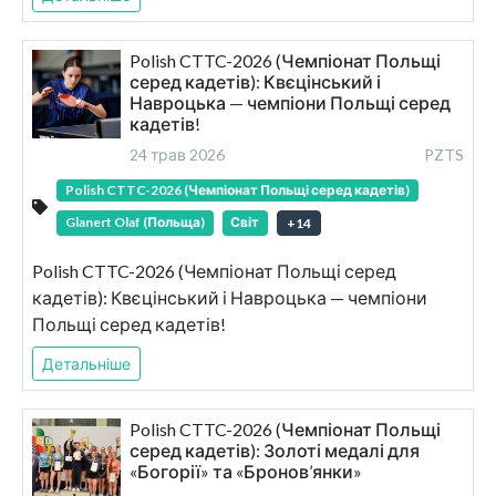
Polish CTTC-2026 (Чемпіонат Польщі
серед кадетів): Квєцінський і
Навроцька — чемпіони Польщі серед
кадетів!
24 трав 2026
PZTS
Polish CTTC-2026 (Чемпіонат Польщі серед кадетів)
Glanert Olaf (Польща)
Світ
+
14
Polish CTTC-2026 (Чемпіонат Польщі серед
кадетів): Квєцінський і Навроцька — чемпіони
Польщі серед кадетів!
Детальніше
Polish CTTC-2026 (Чемпіонат Польщі
серед кадетів): Золоті медалі для
«Богорії» та «Бронов’янки»