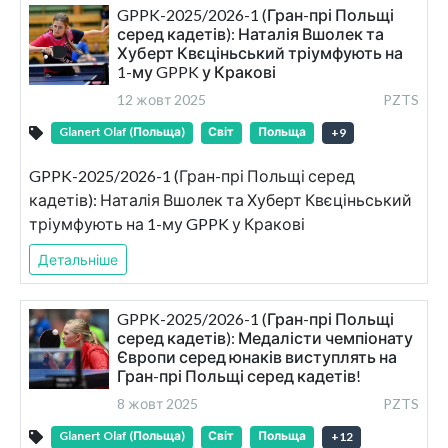
GPPK-2025/2026-1 (Гран-прі Польщі
серед кадетів): Наталія Вшолек та
Хуберт Квєціньський тріумфують на
1-му GPPK у Кракові
12 жовт 2025
PZTS
Glanert Olaf (Польща)
Світ
Польща
+
9
GPPK-2025/2026-1 (Гран-прі Польщі серед
кадетів): Наталія Вшолек та Хуберт Квєціньський
тріумфують на 1-му GPPK у Кракові
Детальніше
GPPK-2025/2026-1 (Гран-прі Польщі
серед кадетів): Медалісти чемпіонату
Європи серед юнаків виступлять на
Гран-прі Польщі серед кадетів!
8 жовт 2025
PZTS
Glanert Olaf (Польща)
Світ
Польща
+
12