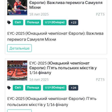
Європи): Важлива перемога Самуеля
Міхни
18 лип 2025
PZTS
Світ
Польща
U19 (Юніори)
+
23
EYC-2025 (Юнацький чемпіонат Європи): Важлива
перемога Самуеля Міхни
Детальніше
EYC-2025 (Юнацький чемпіонат
Європи): П’ять польських мікстів у
1/16 фіналу
16 лип 2025
PZTS
Світ
Польща
U19 (Юніори)
+
24
EYC-2025 (Юнацький чемпіонат Європи): П’ять
польських мікстів у 1/16 фіналу