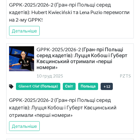
GPPK-2025/2026-2 (Гран-прі Польщі серед
кадетів): Hubert Kwieciński та Lena Puzio перемогли
на 2-му GPPK!
Детальніше
GPPK-2025/2026-2 (Гран-прі Польщі
серед кадетів): Луцця Кобош і Губерт
Квєцинський отримали «перші
номери»
10 груд 2025
PZTS
Glanert Olaf (Польща)
Світ
Польща
+
12
GPPK-2025/2026-2 (Гран-прі Польщі серед
кадетів): Луцця Кобош і Губерт Квєцинський
отримали «перші номери»
Детальніше