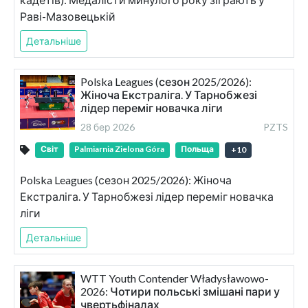
Раві-Мазовецькій
Детальніше
Polska Leagues (сезон 2025/2026):
Жіноча Екстраліга. У Тарнобжезі
лідер переміг новачка ліги
28 бер 2026
PZTS
Світ
Palmiarnia Zielona Góra
Польща
+
10
Polska Leagues (сезон 2025/2026): Жіноча
Екстраліга. У Тарнобжезі лідер переміг новачка
ліги
Детальніше
WTT Youth Contender Władysławowo-
2026: Чотири польські змішані пари у
чвертьфіналах