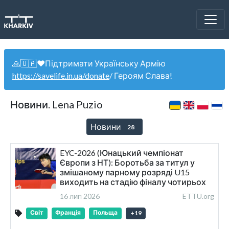
🙏🇺🇦❤️Підтримати Українську Армію
https://savelife.in.ua/donate
/ Героям Слава!
Новини. Lena Puzio
Новини
28
EYC-2026 (Юнацький чемпіонат
Європи з НТ): Боротьба за титул у
змішаному парному розряді U15
виходить на стадію фіналу чотирьох
16 лип 2026
ETTU.org
Світ
Франція
Польща
+
19