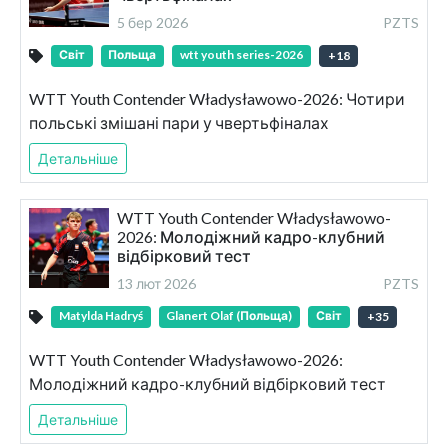
5 бер 2026
PZTS
Світ
Польща
wtt youth series-2026
+
18
WTT Youth Contender Władysławowo-2026: Чотири
польські змішані пари у чвертьфіналах
Детальніше
WTT Youth Contender Władysławowo-
2026: Молодіжний кадро-клубний
відбірковий тест
13 лют 2026
PZTS
Matylda Hadryś
Glanert Olaf (Польща)
Світ
+
35
WTT Youth Contender Władysławowo-2026:
Молодіжний кадро-клубний відбірковий тест
Детальніше