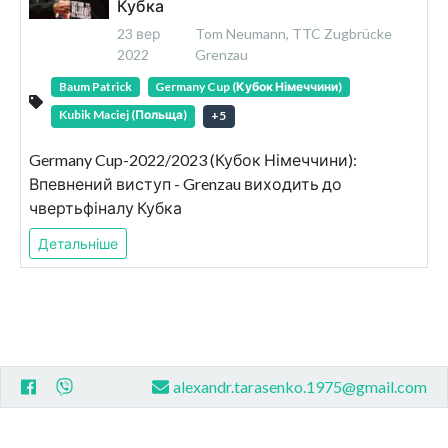
Кубка
23 вер
Tom Neumann, TTC Zugbrücke
2022
Grenzau
Baum Patrick
Germany Cup (Кубок Німеччини)
Kubik Maciej (Польща)
+
5
Germany Cup-2022/2023 (Кубок Німеччини):
Впевнений виступ - Grenzau виходить до
чвертьфіналу Кубка
Детальніше
alexandr.tarasenko.1975@gmail.com