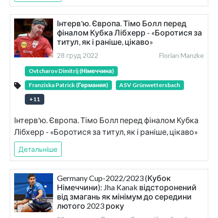
Інтерв'ю. Європа. Тімо Болл перед
фіналом Кубка Лібхерр - «Боротися за
титул, як і раніше, цікаво»
28 груд 2022
Florian Manzke
Ovtcharov Dimitrij (Німеччина)
Franziska Patrick (Германия)
ASV Grünwettersbach
+
11
Інтерв'ю. Європа. Тімо Болл перед фіналом Кубка
Лібхерр - «Боротися за титул, як і раніше, цікаво»
Детальніше
Germany Cup-2022/2023 (Кубок
Німеччини): Jha Kanak відсторонений
від змагань як мінімум до середини
лютого 2023 року