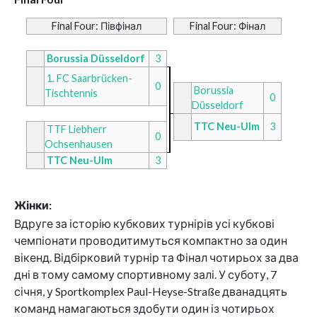
Final Four: Півфінал
Final Four: Фінал
Borussia Düsseldorf
3
1. FC Saarbrücken-
0
Borussia
Tischtennis
0
Düsseldorf
TTC Neu-Ulm
3
TTF Liebherr
0
Ochsenhausen
TTC Neu-Ulm
3
Жінки:
Вдруге за історію кубкових турнірів усі кубкові
чемпіонати проводитимуться компактно за один
вікенд. Відбірковий турнір та Фінал чотирьох за два
дні в тому самому спортивному залі. У суботу, 7
січня, у Sportkomplex Paul-Heyse-Straße дванадцять
команд намагаються здобути один із чотирьох