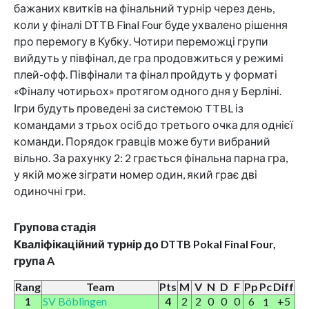
бажаних квитків на фінальний турнір через день,
коли у фіналі DTTB Final Four буде ухвалено рішення
про перемогу в Кубку. Чотири переможці групи
вийдуть у півфінал, де гра продовжиться у режимі
плей-офф. Півфінали та фінал пройдуть у форматі
«Фіналу чотирьох» протягом одного дня у Берліні.
Ігри будуть проведені за системою TTBL із
командами з трьох осіб до третього очка для однієї
команди. Порядок гравців може бути вибраний
вільно. За рахунку 2: 2 грається фінальна парна гра,
у якій може зіграти номер один, який грає дві
одиночні гри.
Групова стадія
Кваліфікаційний турнір до DTTB Pokal Final Four,
група A
Rang
Team
Pts
M
V
N
D
F
Pp
Pc
Diff
1
SV Böblingen
4
2
2
0
0
0
6
+5
1