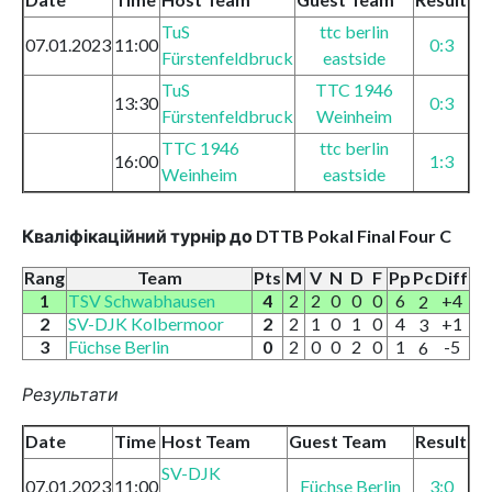
TuS
ttc berlin
07.01.2023
11:00
0:3
Fürstenfeldbruck
eastside
TuS
TTC 1946
13:30
0:3
Fürstenfeldbruck
Weinheim
TTC 1946
ttc berlin
16:00
1:3
Weinheim
eastside
Кваліфікаційний турнір до DTTB Pokal Final Four C
Rang
Team
Pts
M
V
N
D
F
Pp
Pc
Diff
1
TSV Schwabhausen
4
2
2
0
0
0
6
+4
2
2
SV-DJK Kolbermoor
2
2
1
0
1
0
4
+1
3
3
Füchse Berlin
0
2
0
0
2
0
1
-5
6
Результати
Date
Time
Host Team
Guest Team
Result
SV-DJK
07.01.2023
11:00
Füchse Berlin
3:0