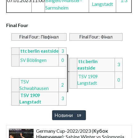
07.01.2023
11:00
Bingen/Münster-
1:3
Langstadt
Sarmsheim
Final Four
Final Four: Півфінал
Final Four: Фінал
ttc berlin eastside
3
SV Böblingen
0
ttc berlin
3
eastside
TSV 1909
0
TSV
Langstadt
2
Schwabhausen
TSV 1909
3
Langstadt
Новини
19
Germany Cup-2022/2023 (Кубок
Німеччини): Sabine Winter vs Solomonia