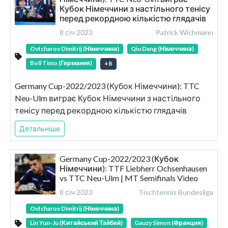
Кубок Німеччини з настільного тенісу
перед рекордною кількістю глядачів
8 січ 2023
Patrick Wichmann
Ovtcharov Dimitrij (Німеччина)
Qiu Dang (Німеччина)
Boll Timo (Германия)
+
8
Germany Cup-2022/2023 (Кубок Німеччини): TTC
Neu-Ulm виграє Кубок Німеччини з настільного
тенісу перед рекордною кількістю глядачів
Детальніше
Germany Cup-2022/2023 (Кубок
Німеччини): TTF Liebherr Ochsenhausen
vs TTC Neu-Ulm | MT Semifinals Video
8 січ 2023
Tischtennis Bundesliga
Ovtcharov Dimitrij (Німеччина)
Lin Yun-Ju (Китайський Тайбей)
Gauzy Simon (Франция)