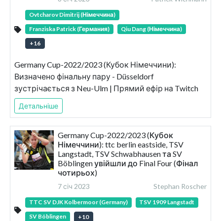
Ovtcharov Dimitrij (Німеччина)
Franziska Patrick (Германия)
Qiu Dang (Німеччина)
+
16
Germany Cup-2022/2023 (Кубок Німеччини):
Визначено фінальну пару - Düsseldorf
зустрічається з Neu-Ulm | Прямий ефір на Twitch
Детальніше
Germany Cup-2022/2023 (Кубок
Німеччини): ttc berlin eastside, TSV
Langstadt, TSV Schwabhausen та SV
Böblingen увійшли до Final Four (Фінал
чотирьох)
7 січ 2023
Stephan Roscher
TTC SV DJK Kolbermoor (Germany)
TSV 1909 Langstadt
SV Böblingen
+
10