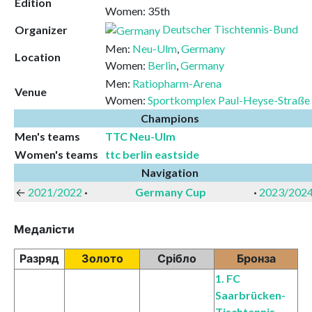
Edition
Women: 35th
Deutscher Tischtennis-Bund
Organizer
Men:
Neu-Ulm
,
Germany
Location
Women:
Berlin
,
Germany
Men:
Ratiopharm-Arena
Venue
Women:
Sportkomplex Paul-Heyse-Straße
Champions
Men's teams
TTC Neu-Ulm
Women's teams
ttc berlin eastside
Navigation
←
2021/2022
·
Germany Cup
·
2023/202
Медалісти
Разряд
Золото
Срібло
Бронза
1. FC
Saarbrücken-
Tischtennis