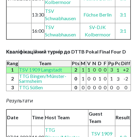
Kolbermoor
TSV
13:30
Füchse Berlin
3:1
Schwabhausen
TSV
SV-DJK
16:00
3:1
Schwabhausen
Kolbermoor
Кваліфікаційний турнір до DTTB Pokal Final Four D
Rang
Team
Pts
M
V
N
D
F
Pp
Pc
Diff
1
TSV 1909 Langstadt
2
1
1
0
0
0
3
+2
1
TTG Bingen/Münster-
2
0
1
0
0
1
0
1
-2
3
Sarmsheim
3
TTG Süßen
0
0
0
0
0
0
0
0
0
Результати
Guest
Date
Time
Host Team
Result
Team
TTG
TSV 1909