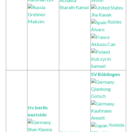
Achanta
Sharath Kamal
Grebnev
Jha Kanak
Maksim
Robles
Álvaro
Akkuzu Can
Kulczycki
Samuel
SV Böblingen
Qianhong
Gotsch
ttc berlin
Kaufmann
eastside
Annett
Yoshida
Shan Xiaona