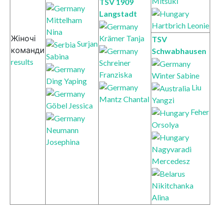
Mitsuki
TSV 1909
Langstadt
Mittelham
Hartbrich Leonie
Nina
Krämer Tanja
Жіночі
TSV
Surjan
команди
Schwabhausen
Sabina
results
Schreiner
Franziska
Winter Sabine
Ding Yaping
Liu
Mantz Chantal
Yangzi
Göbel Jessica
Feher
Orsolya
Neumann
Josephina
Nagyvaradi
Mercedesz
Nikitchanka
Alina