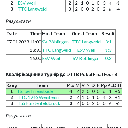
2
ESV Weil
2
2
1
0
1
0
3
-1
4
3
TTC Langweid
0
2
0
0
2
0
2
-4
8
Результати
Date
Time
Host Team
Guest Team
Result
07.01.2023
11:00
SV Böblingen
TTC Langweid
3:1
13:30
TTC Langweid
ESV Weil
1:3
16:00
ESV Weil
SV Böblingen
0:3
Кваліфікаційний турнір до DTTB Pokal Final Four B
Rang
Team
Pts
M
V
N
D
F
Pp
Pc
Diff
1
ttc berlin eastside
4
2
2
0
0
0
6
+5
1
2
TTC 1946 Weinheim
2
2
1
0
1
0
4
+1
3
3
TuS Fürstenfeldbruck
0
2
0
0
2
0
0
-6
6
Результати
Date
Time
Host Team
Guest Team
Result