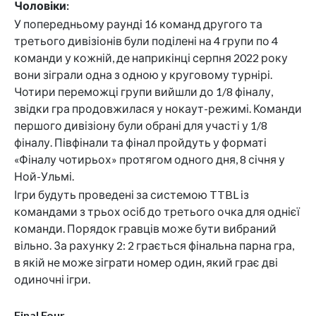
Чоловіки:
У попередньому раунді 16 команд другого та
третього дивізіонів були поділені на 4 групи по 4
команди у кожній, де наприкінці серпня 2022 року
вони зіграли одна з одною у круговому турнірі.
Чотири переможці групи вийшли до 1/8 фіналу,
звідки гра продовжилася у нокаут-режимі. Команди
першого дивізіону були обрані для участі у 1/8
фіналу. Півфінали та фінал пройдуть у форматі
«Фіналу чотирьох» протягом одного дня, 8 січня у
Ной-Ульмі.
Ігри будуть проведені за системою TTBL із
командами з трьох осіб до третього очка для однієї
команди. Порядок гравців може бути вибраний
вільно. За рахунку 2: 2 грається фінальна парна гра,
в якій не може зіграти номер один, який грає дві
одиночні ігри.
Final Four