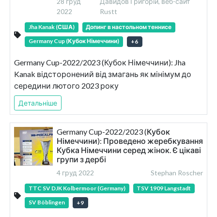
28 груд
Давидов Григорій, веб-сайт
2022
Rustt
Jha Kanak (США)
Допинг в настольном теннисе
Germany Cup (Кубок Німеччини)
+
6
Germany Cup-2022/2023 (Кубок Німеччини): Jha
Kanak відсторонений від змагань як мінімум до
середини лютого 2023 року
Детальніше
Germany Cup-2022/2023 (Кубок
Німеччини): Проведено жеребкування
Кубка Німеччини серед жінок. Є цікаві
групи з дербі
4 груд 2022
Stephan Roscher
TTC SV DJK Kolbermoor (Germany)
TSV 1909 Langstadt
SV Böblingen
+
9