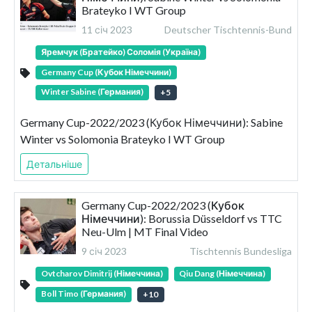
Brateyko I WT Group
11 січ 2023
Deutscher Tischtennis-Bund
Яремчук (Братейко) Соломія (Україна)
Germany Cup (Кубок Німеччини)
Winter Sabine (Германия)
+
5
Germany Cup-2022/2023 (Кубок Німеччини): Sabine
Winter vs Solomonia Brateyko I WT Group
Детальніше
Germany Cup-2022/2023 (Кубок
Німеччини): Borussia Düsseldorf vs TTC
Neu-Ulm | MT Final Video
9 січ 2023
Tischtennis Bundesliga
Ovtcharov Dimitrij (Німеччина)
Qiu Dang (Німеччина)
Boll Timo (Германия)
+
10