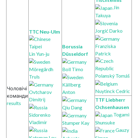
Jin
Takuya
Jorgić Darko
TTC Neu-Ulm
Franziska
Borussia
Patrick
Lin Yun-ju
Düsseldorf
Möregårdh
Boll Timo
Polanský Tomáš
Truls
Källberg
Чоловічі
Nuytinck Cedric
Ovtcharov
Anton
команди
Dimitrij
TTF Liebherr
results
Ochsenhausen
Qiu Dang
Togami
Sidorenko
Vladimir
Shunsuke
Stumper Kay
Gauzy
Katsman Lev
Simon