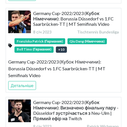
Germany Cup-2022/2023 (Кубок
Німеччини): Borussia Düssedorf vs 1.FC
Saarbrücken-TT | MT Semifinals Video
8 січ 2023
Tischtennis Bundesliga
Franziska Patrick (Германия)
Qiu Dang (Німеччина)
Boll Timo (Германия)
+
10
Germany Cup-2022/2023 (Кубок Німеччини):
Borussia Düssedorf vs 1.FC Saarbrücken-TT | MT
Semifinals Video
Детальніше
Germany Cup-2022/2023 (Кубок
Німеччини): Визначено фінальну пару -
Düsseldorf зустрічається з Neu-Ulm |
Прямий ефір на Twitch
8 січ 2023
Patrick Wichmann