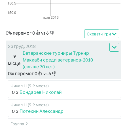
0
%
перемог
0
👍 vs
6
👎
Сховати ігри
23 груд, 2018
Ветеранские турниры Турнир
9
Маккаби среди ветеранов-2018
місце
(свыше 70 лет)
0
%
перемог
0
👍 vs
6
👎
Финал-II (5-9 места)
0:3
Бондарев Николай
Финал-II (5-9 места)
0:3
Потехин Александр
Группа-2