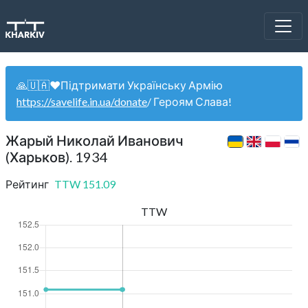
🙏🇺🇦❤️Підтримати Українську Армію
https://savelife.in.ua/donate
/ Героям Слава!
Жарый Николай Иванович
(Харьков). 1934
Рейтинг
TTW
151.09
TTW