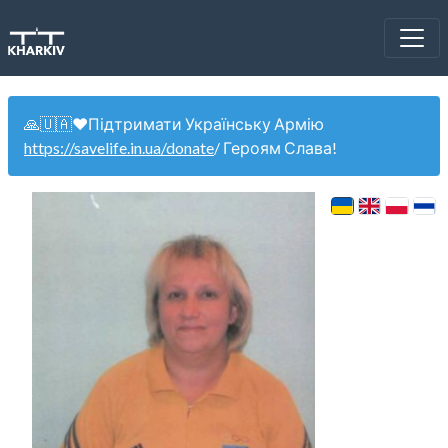
🙏🇺🇦❤️Підтримати Українську Армію
https://savelife.in.ua/donate
/ Героям Слава!