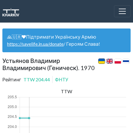
🙏🇺🇦❤️Підтримати Українську Армію
https://savelife.in.ua/donate
/ Героям Слава!
Устьянов Владимир
Владимирович (Геническ). 1970
Рейтинг
TTW
204.44
ФНТУ
TTW