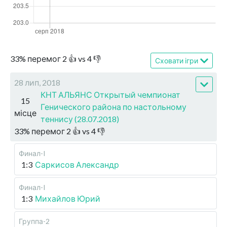
33
%
перемог
2
👍 vs
4
👎
Сховати ігри
28 лип, 2018
КНТ АЛЬЯНС Открытый чемпионат
15
Генического района по настольному
місце
теннису (28.07.2018)
33
%
перемог
2
👍 vs
4
👎
Финал-I
1:3
Саркисов Александр
Финал-I
1:3
Михайлов Юрий
Группа-2