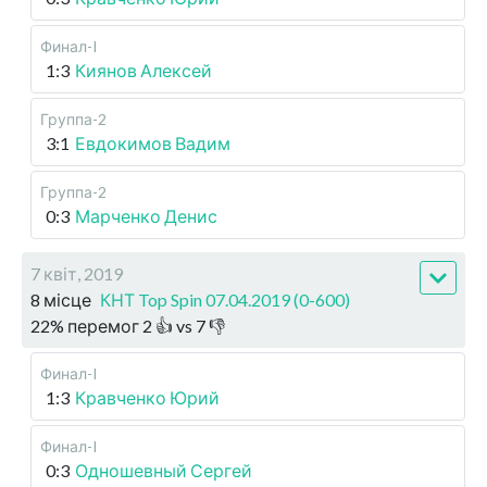
Финал-I
1:3
Киянов Алексей
Группа-2
3:1
Евдокимов Вадим
Группа-2
0:3
Марченко Денис
7 квіт, 2019
8 місце
КНТ Top Spin 07.04.2019 (0-600)
22
%
перемог
2
👍 vs
7
👎
Финал-I
1:3
Кравченко Юрий
Финал-I
0:3
Одношевный Сергей