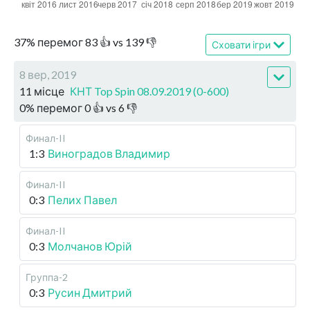
37
%
перемог
83
👍 vs
139
👎
Сховати ігри
8 вер, 2019
11 місце
КНТ Top Spin 08.09.2019 (0-600)
0
%
перемог
0
👍 vs
6
👎
Финал-II
1:3
Виноградов Владимир
Финал-II
0:3
Пелих Павел
Финал-II
0:3
Молчанов Юрій
Группа-2
0:3
Русин Дмитрий