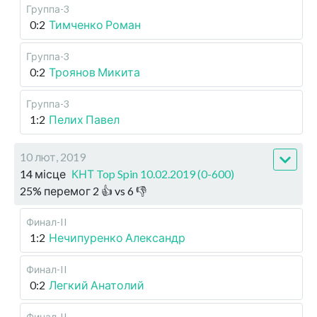
Группа-3
0:2
Тимченко Роман
Группа-3
0:2
Троянов Микита
Группа-3
1:2
Пелих Павел
10 лют, 2019
14 місце
КНТ Top Spin 10.02.2019 (0-600)
25
%
перемог
2
👍 vs
6
👎
Финал-II
1:2
Нечипуренко Александр
Финал-II
0:2
Легкий Анатолий
Финал-II