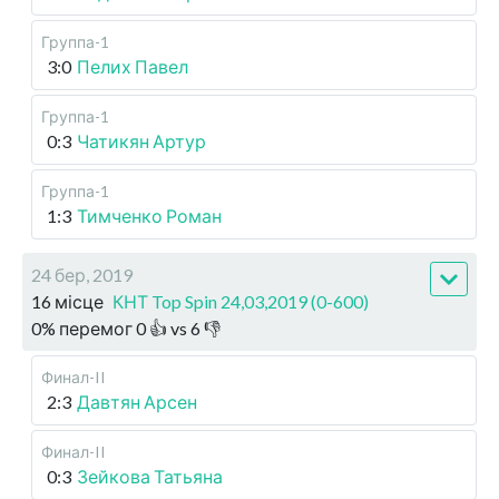
Группа-1
3:0
Пелих Павел
Группа-1
0:3
Чатикян Артур
Группа-1
1:3
Тимченко Роман
24 бер, 2019
16 місце
КНТ Top Spin 24,03,2019 (0-600)
0
%
перемог
0
👍 vs
6
👎
Финал-II
2:3
Давтян Арсен
Финал-II
0:3
Зейкова Татьяна