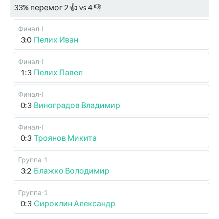
33
%
перемог
2
👍 vs
4
👎
Финал-I
3:0
Пелих Иван
Финал-I
1:3
Пелих Павел
Финал-I
0:3
Виноградов Владимир
Финал-I
0:3
Троянов Микита
Группа-1
3:2
Блажко Володимир
Группа-1
0:3
Сироклин Александр