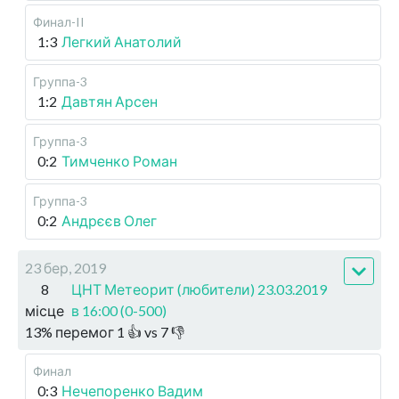
Финал-II
1:3
Легкий Анатолий
Группа-3
1:2
Давтян Арсен
Группа-3
0:2
Тимченко Роман
Группа-3
0:2
Андрєєв Олег
23 бер, 2019
8
ЦНТ Метеорит (любители) 23.03.2019
місце
в 16:00 (0-500)
13
%
перемог
1
👍 vs
7
👎
Финал
0:3
Нечепоренко Вадим