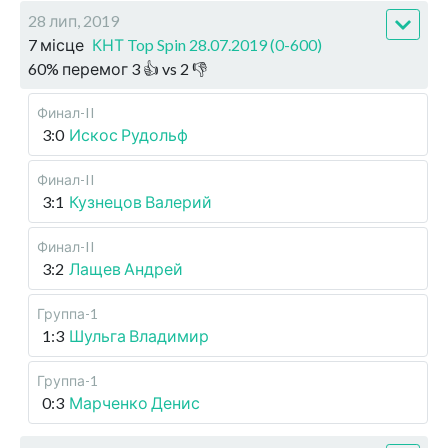
28 лип, 2019
7 місце
КНТ Top Spin 28.07.2019 (0-600)
60
%
перемог
3
👍 vs
2
👎
Финал-II
3:0
Искос Рудольф
Финал-II
3:1
Кузнецов Валерий
Финал-II
3:2
Лащев Андрей
Группа-1
1:3
Шульга Владимир
Группа-1
0:3
Марченко Денис