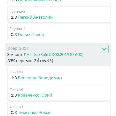
Группа-2
2:3
Легкий Анатолий
Группа-2
0:3
Пелих Павел
3 бер, 2019
8 місце
КНТ Top Spin 03.03.2019 (0-600)
33
%
перемог
2
👍 vs
4
👎
Финал-I
1:3
Бессонов Володимир
Финал-I
1:3
Кравченко Юрий
Финал-I
0:3
Тимченко Роман