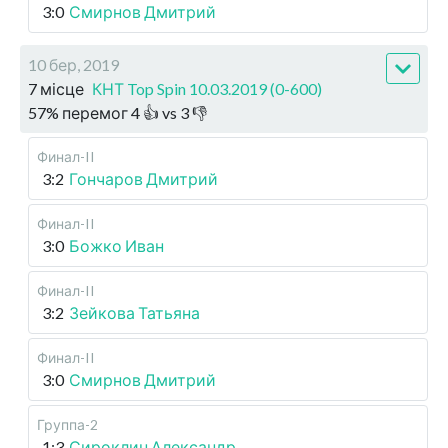
3:0
Смирнов Дмитрий
10 бер, 2019
7 місце
КНТ Top Spin 10.03.2019 (0-600)
57
%
перемог
4
👍 vs
3
👎
Финал-II
3:2
Гончаров Дмитрий
Финал-II
3:0
Божко Иван
Финал-II
3:2
Зейкова Татьяна
Финал-II
3:0
Смирнов Дмитрий
Группа-2
1:3
Сироклин Александр