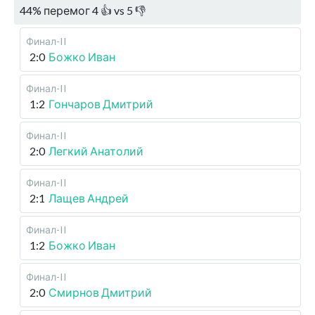
44
%
перемог
4
👍 vs
5
👎
Финал-II
2:0
Божко Иван
Финал-II
1:2
Гончаров Дмитрий
Финал-II
2:0
Легкий Анатолий
Финал-II
2:1
Лащев Андрей
Финал-II
1:2
Божко Иван
Финал-II
2:0
Смирнов Дмитрий