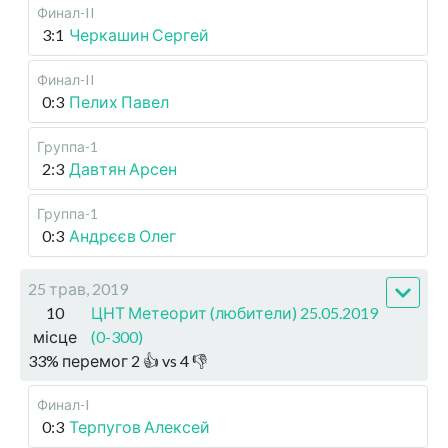
Финал-II
3:1
Черкашин Сергей
Финал-II
0:3
Пелих Павел
Группа-1
2:3
Давтян Арсен
Группа-1
0:3
Андрєєв Олег
25 трав, 2019
10
ЦНТ Метеорит (любители) 25.05.2019
місце
(0-300)
33
%
перемог
2
👍 vs
4
👎
Финал-I
0:3
Терпугов Алексей