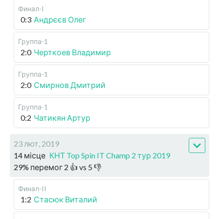
Финал-I
0:3
Андрєєв Олег
Группа-1
2:0
Черткоев Владимир
Группа-1
2:0
Смирнов Дмитрий
Группа-1
0:2
Чатикян Артур
23 лют, 2019
14 місце
КНТ Top Spin IT Champ 2 тур 2019
29
%
перемог
2
👍 vs
5
👎
Финал-II
1:2
Стасюк Виталий