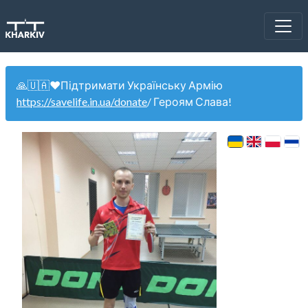
🙏🇺🇦❤️Підтримати Українську Армію
https://savelife.in.ua/donate
/ Героям Слава!