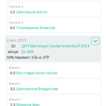
Группа-3
1:2
Шеховцов Антон
Группа-3
0:2
Головешкин Алексей
6 лип, 2019
10
ЦНТ Метеорит (любители) 06.07.2019
місце
(0-300)
50
%
перемог
3
👍 vs
3
👎
Финал-I
0:3
Мустафин Константин
Финал-I
3:2
Шаповалов Владислав
Финал-I
1:3
Вінніков Іван