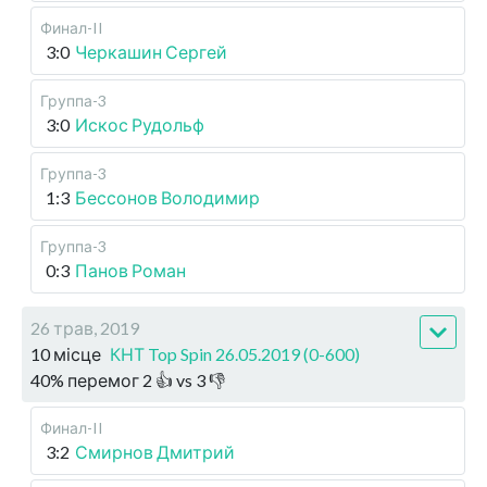
Финал-II
3:0
Черкашин Сергей
Группа-3
3:0
Искос Рудольф
Группа-3
1:3
Бессонов Володимир
Группа-3
0:3
Панов Роман
26 трав, 2019
10 місце
КНТ Top Spin 26.05.2019 (0-600)
40
%
перемог
2
👍 vs
3
👎
Финал-II
3:2
Смирнов Дмитрий