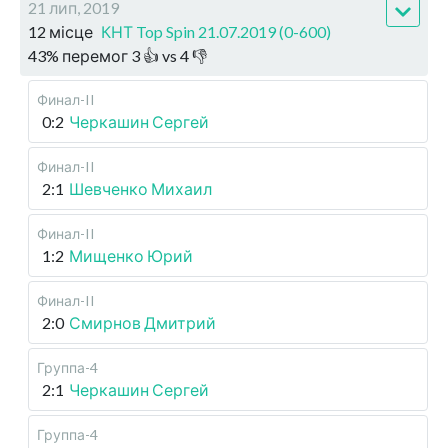
21 лип, 2019
12 місце
КНТ Top Spin 21.07.2019 (0-600)
43
%
перемог
3
👍 vs
4
👎
Финал-II
0:2
Черкашин Сергей
Финал-II
2:1
Шевченко Михаил
Финал-II
1:2
Мищенко Юрий
Финал-II
2:0
Смирнов Дмитрий
Группа-4
2:1
Черкашин Сергей
Группа-4