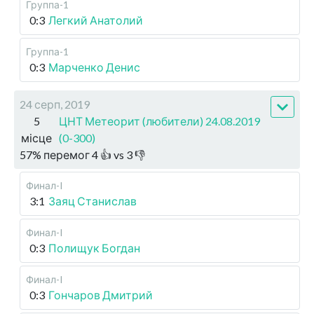
Группа-1
0:3
Легкий Анатолий
Группа-1
0:3
Марченко Денис
24 серп, 2019
5
ЦНТ Метеорит (любители) 24.08.2019
місце
(0-300)
57
%
перемог
4
👍 vs
3
👎
Финал-I
3:1
Заяц Станислав
Финал-I
0:3
Полищук Богдан
Финал-I
0:3
Гончаров Дмитрий