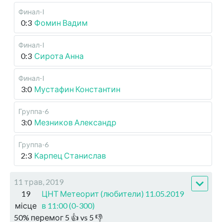
Финал-I
0:3
Фомин Вадим
Финал-I
0:3
Сирота Анна
Финал-I
3:0
Мустафин Константин
Группа-6
3:0
Мезников Александр
Группа-6
2:3
Карпец Станислав
11 трав, 2019
19
ЦНТ Метеорит (любители) 11.05.2019
місце
в 11:00 (0-300)
50
%
перемог
5
👍 vs
5
👎