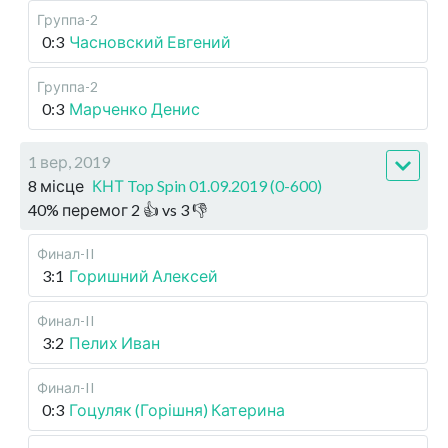
Группа-2
0:3
Часновский Евгений
Группа-2
0:3
Марченко Денис
1 вер, 2019
8 місце
КНТ Top Spin 01.09.2019 (0-600)
40
%
перемог
2
👍 vs
3
👎
Финал-II
3:1
Горишний Алексей
Финал-II
3:2
Пелих Иван
Финал-II
0:3
Гоцуляк (Горішня) Катерина