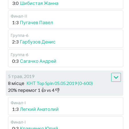
3:0
Шибистая Жанна
Финал-II
1:3
Пугачев Павел
Группа-6
2:3
Гарбузов Денис
Группа-6
0:3
Сагачко Андрей
5 трав, 2019
8 місце
КНТ Top Spin 05.05.2019 (0-600)
20
%
перемог
1
👍 vs
4
👎
Финал-I
1:3
Легкий Анатолий
Финал-I
0:3
Кравченко Юрий