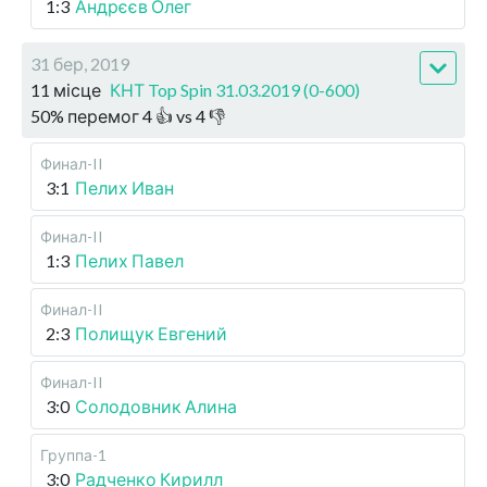
1:3
Андрєєв Олег
31 бер, 2019
11 місце
КНТ Top Spin 31.03.2019 (0-600)
50
%
перемог
4
👍 vs
4
👎
Финал-II
3:1
Пелих Иван
Финал-II
1:3
Пелих Павел
Финал-II
2:3
Полищук Евгений
Финал-II
3:0
Солодовник Алина
Группа-1
3:0
Радченко Кирилл