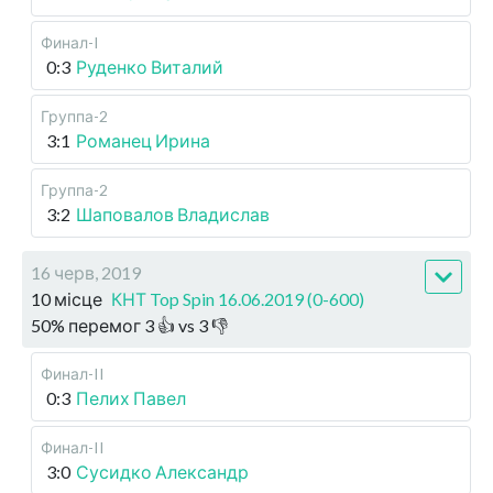
Финал-I
0:3
Руденко Виталий
Группа-2
3:1
Романец Ирина
Группа-2
3:2
Шаповалов Владислав
16 черв, 2019
10 місце
КНТ Top Spin 16.06.2019 (0-600)
50
%
перемог
3
👍 vs
3
👎
Финал-II
0:3
Пелих Павел
Финал-II
3:0
Сусидко Александр