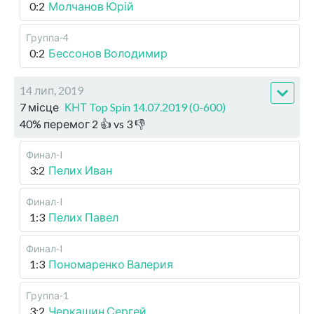
0:2
Молчанов Юрій
Группа-4
0:2
Бессонов Володимир
14 лип, 2019
7 місце
КНТ Top Spin 14.07.2019 (0-600)
40
%
перемог
2
👍 vs
3
👎
Финал-I
3:2
Пелих Иван
Финал-I
1:3
Пелих Павел
Финал-I
1:3
Пономаренко Валерия
Группа-1
3:2
Черкашин Сергей