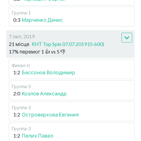
Группа-1
0:3
Марченко Денис
7 лип, 2019
21 місце
КНТ Top Spin 07.07.2019 (0-600)
17
%
перемог
1
👍 vs
5
👎
Финал-II
1:2
Бессонов Володимир
Группа-3
2:0
Козлов Александр
Группа-3
1:2
Островерхова Евгения
Группа-3
1:2
Пелих Павел