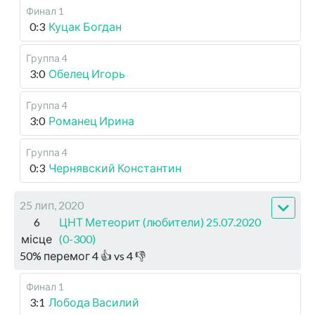
Финал 1
0:3
Куцак Богдан
Группа 4
3:0
Обелец Игорь
Группа 4
3:0
Романец Ирина
Группа 4
0:3
Чернявский Константин
25 лип, 2020
6
ЦНТ Метеорит (любители) 25.07.2020
місце
(0-300)
50
%
перемог
4
👍 vs
4
👎
Финал 1
3:1
Лобода Василий