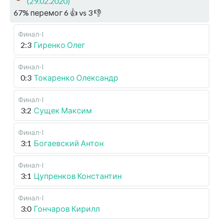
(29.02.2020)
67
%
перемог
6
👍 vs
3
👎
Финал-I
2:3
Гиренко Олег
Финал-I
0:3
Токаренко Олександр
Финал-I
3:2
Сущек Максим
Финал-I
3:1
Богаевский Антон
Финал-I
3:1
Цупренков Константин
Финал-I
3:0
Гончаров Кирилл