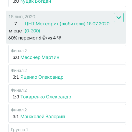
3:0
Куцак Богдан
18 лип, 2020
7
ЦНТ Метеорит (любители) 18.07.2020
місце
(0-300)
60
%
перемог
6
👍 vs
4
👎
Финал 2
3:0
Месснер Мартин
Финал 2
3:1
Яценко Олександр
Финал 2
1:3
Токаренко Олександр
Финал 2
3:1
Манжелей Валерий
Группа 1