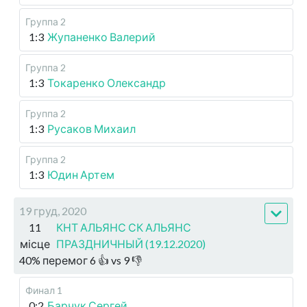
Группа 2
1:3
Жупаненко Валерий
Группа 2
1:3
Токаренко Олександр
Группа 2
1:3
Русаков Михаил
Группа 2
1:3
Юдин Артем
19 груд, 2020
11
КНТ АЛЬЯНС СК АЛЬЯНС
місце
ПРАЗДНИЧНЫЙ (19.12.2020)
40
%
перемог
6
👍 vs
9
👎
Финал 1
0:2
Барчук Сергей