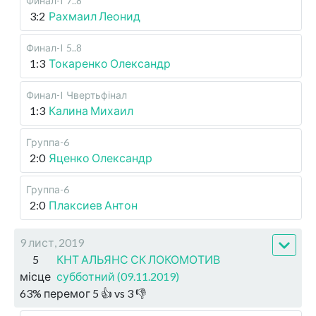
Финал-I
7..8
3:2
Рахмаил Леонид
Финал-I
5..8
1:3
Токаренко Олександр
Финал-I
Чвертьфінал
1:3
Калина Михаил
Группа-6
2:0
Яценко Олександр
Группа-6
2:0
Плаксиев Антон
9 лист, 2019
5
КНТ АЛЬЯНС СК ЛОКОМОТИВ
місце
субботний (09.11.2019)
63
%
перемог
5
👍 vs
3
👎