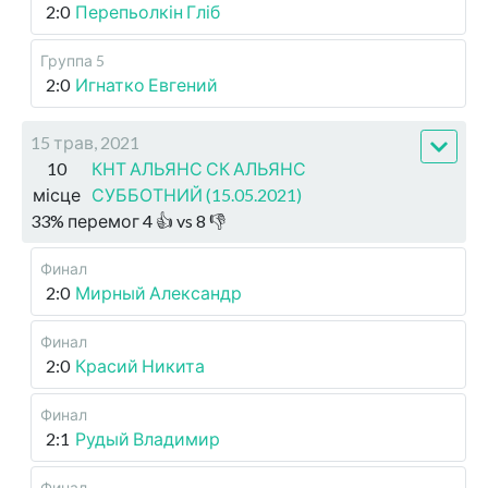
2:0
Перепьолкін Гліб
Группа 5
2:0
Игнатко Евгений
15 трав, 2021
10
КНТ АЛЬЯНС СК АЛЬЯНС
місце
СУББОТНИЙ (15.05.2021)
33
%
перемог
4
👍 vs
8
👎
Финал
2:0
Мирный Александр
Финал
2:0
Красий Никита
Финал
2:1
Рудый Владимир
Финал