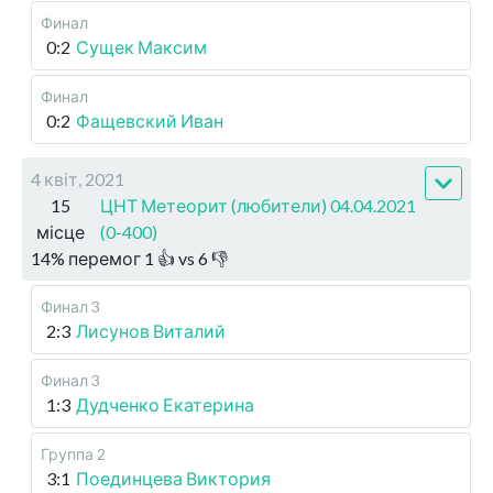
Финал
0:2
Сущек Максим
Финал
0:2
Фащевский Иван
4 квіт, 2021
15
ЦНТ Метеорит (любители) 04.04.2021
місце
(0-400)
14
%
перемог
1
👍 vs
6
👎
Финал 3
2:3
Лисунов Виталий
Финал 3
1:3
Дудченко Екатерина
Группа 2
3:1
Поединцева Виктория