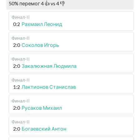
50
%
перемог
4
👍 vs
4
👎
Финал-II
0:2
Рахмаил Леонид
Финал-II
2:0
Соколов Игорь
Финал-II
2:0
Закалюжная Людмила
Финал-II
1:2
Лактионов Станислав
Финал-II
2:0
Русаков Михаил
Финал-II
2:0
Богаевский Антон