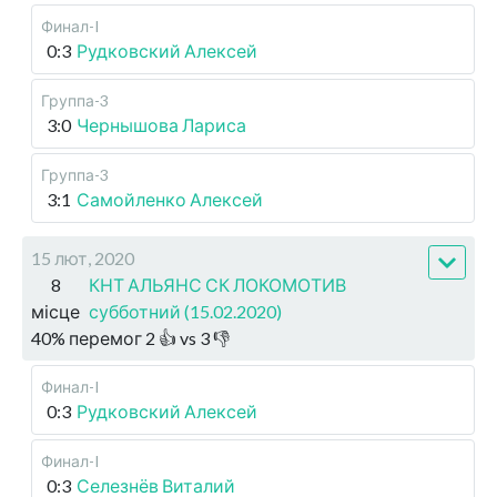
Финал-I
0:3
Рудковский Алексей
Группа-3
3:0
Чернышова Лариса
Группа-3
3:1
Самойленко Алексей
15 лют, 2020
8
КНТ АЛЬЯНС СК ЛОКОМОТИВ
місце
субботний (15.02.2020)
40
%
перемог
2
👍 vs
3
👎
Финал-I
0:3
Рудковский Алексей
Финал-I
0:3
Селезнёв Виталий