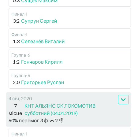
0:3
Сущек Максим
Финал-I
3:2
Супрун Сергей
Финал-I
1:3
Селезнёв Виталий
Группа-6
1:2
Гончаров Кирилл
Группа-6
2:0
Григорьев Руслан
4 січ, 2020
7
КНТ АЛЬЯНС СК ЛОКОМОТИВ
місце
субботний (04.01.2019)
60
%
перемог
3
👍 vs
2
👎
Финал-I