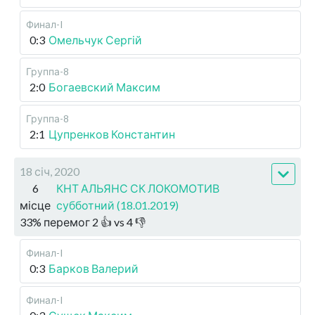
Финал-I
0:3
Омельчук Сергій
Группа-8
2:0
Богаевский Максим
Группа-8
2:1
Цупренков Константин
18 січ, 2020
6
КНТ АЛЬЯНС СК ЛОКОМОТИВ
місце
субботний (18.01.2019)
33
%
перемог
2
👍 vs
4
👎
Финал-I
0:3
Барков Валерий
Финал-I