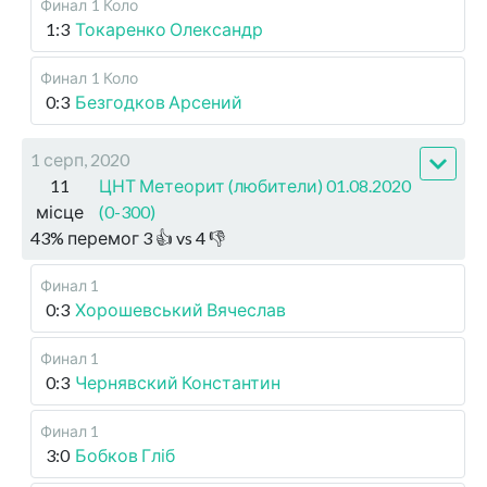
Финал
1 Коло
1:3
Токаренко Олександр
Финал
1 Коло
0:3
Безгодков Арсений
1 серп, 2020
11
ЦНТ Метеорит (любители) 01.08.2020
місце
(0-300)
43
%
перемог
3
👍 vs
4
👎
Финал 1
0:3
Хорошевський Вячеслав
Финал 1
0:3
Чернявский Константин
Финал 1
3:0
Бобков Гліб