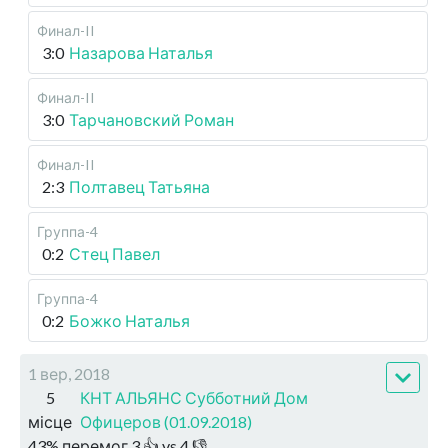
Финал-II
3:0
Назарова Наталья
Финал-II
3:0
Тарчановский Роман
Финал-II
2:3
Полтавец Татьяна
Группа-4
0:2
Стец Павел
Группа-4
0:2
Божко Наталья
1 вер, 2018
5
КНТ АЛЬЯНС Субботний Дом
місце
Офицеров (01.09.2018)
43
%
перемог
3
👍 vs
4
👎