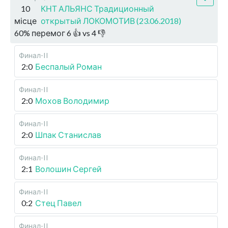
10
КНТ АЛЬЯНС Традиционный
місце
открытый ЛОКОМОТИВ (23.06.2018)
60
%
перемог
6
👍 vs
4
👎
Финал-II
2:0
Беспалый Роман
Финал-II
2:0
Мохов Володимир
Финал-II
2:0
Шпак Станислав
Финал-II
2:1
Волошин Сергей
Финал-II
0:2
Стец Павел
Финал-II