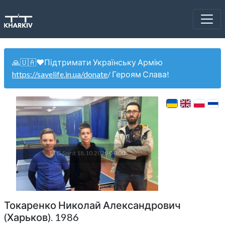
🙏🇺🇦❤️Підтримати Українську Армію
https://savelife.in.ua/donate
/ Героям Слава!
ТТС Spirit 18.10.2020 0-300
Токаренко Николай Александрович
(Харьков). 1986