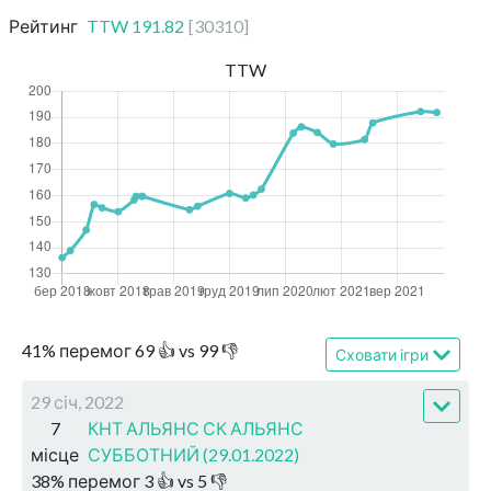
Рейтинг
TTW
191.82
[
30310
]
TTW
41
%
перемог
69
👍 vs
99
👎
Сховати ігри
29 січ, 2022
7
КНТ АЛЬЯНС СК АЛЬЯНС
місце
СУББОТНИЙ (29.01.2022)
38
%
перемог
3
👍 vs
5
👎