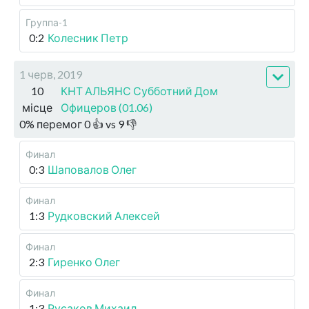
Группа-1
0:2
Колесник Петр
1 черв, 2019
10
КНТ АЛЬЯНС Субботний Дом
місце
Офицеров (01.06)
0
%
перемог
0
👍 vs
9
👎
Финал
0:3
Шаповалов Олег
Финал
1:3
Рудковский Алексей
Финал
2:3
Гиренко Олег
Финал
1:3
Русаков Михаил