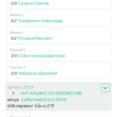
2:0
Супрун Сергей
Финал-I
0:2
Токаренко Олександр
Финал-I
0:2
Русаков Михаил
Группа-5
2:0
Суботовский Дмитрий
Группа-5
2:0
Умбрасас Дмитрий
23 лист, 2019
7
КНТ АЛЬЯНС СК ЛОКОМОТИВ
місце
субботний (23.11.2019)
60
%
перемог
3
👍 vs
2
👎