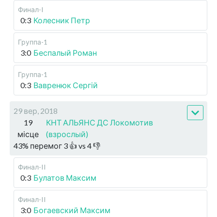
Финал-I
0:3
Колесник Петр
Группа-1
3:0
Беспалый Роман
Группа-1
0:3
Вавренюк Сергій
29 вер, 2018
19
КНТ АЛЬЯНС ДС Локомотив
місце
(взрослый)
43
%
перемог
3
👍 vs
4
👎
Финал-II
0:3
Булатов Максим
Финал-II
3:0
Богаевский Максим