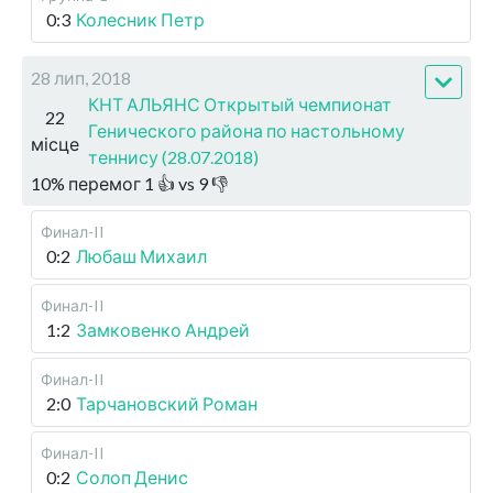
0:3
Колесник Петр
28 лип, 2018
КНТ АЛЬЯНС Открытый чемпионат
22
Генического района по настольному
місце
теннису (28.07.2018)
10
%
перемог
1
👍 vs
9
👎
Финал-II
0:2
Любаш Михаил
Финал-II
1:2
Замковенко Андрей
Финал-II
2:0
Тарчановский Роман
Финал-II
0:2
Солоп Денис