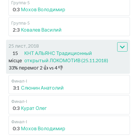
Группа-5
0:3
Мохов Володимир
Группа-5
2:3
Ковалев Василий
25 лист, 2018
15
КНТ АЛЬЯНС Традиционный
місце
открытый ЛОКОМОТИВ (25.11.2018)
33
%
перемог
2
👍 vs
4
👎
Финал-I
3:1
Слюнин Анатолий
Финал-I
0:3
Курат Олег
Финал-I
0:3
Мохов Володимир