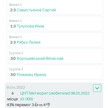
Финал 1
2:3
Севастьянов Сергей
Финал 1
1:3
Тулупова Инна
Финал 1
2:3
Рябко Лилия
Группа 3
3:0
Хорошевський Вячеслав
Группа 3
3:0
Романец Ирина
8 січ, 2022
6
ЦНТ Метеорит (любители) 08.01.2022
місце
(0-300)
43
%
перемог
3
👍 vs
4
👎