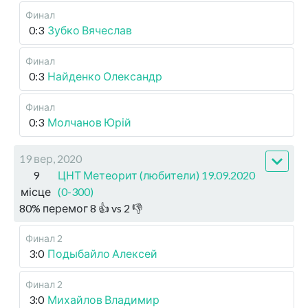
Финал
0:3
Зубко Вячеслав
Финал
0:3
Найденко Олександр
Финал
0:3
Молчанов Юрій
19 вер, 2020
9
ЦНТ Метеорит (любители) 19.09.2020
місце
(0-300)
80
%
перемог
8
👍 vs
2
👎
Финал 2
3:0
Подыбайло Алексей
Финал 2
3:0
Михайлов Владимир