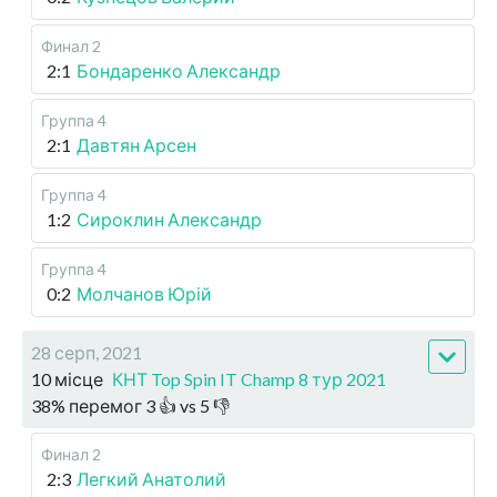
Финал 2
2:1
Бондаренко Александр
Группа 4
2:1
Давтян Арсен
Группа 4
1:2
Сироклин Александр
Группа 4
0:2
Молчанов Юрій
28 серп, 2021
10 місце
КНТ Top Spin IT Champ 8 тур 2021
38
%
перемог
3
👍 vs
5
👎
Финал 2
2:3
Легкий Анатолий