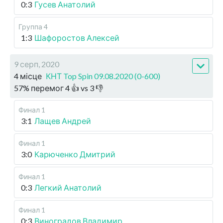
0:3
Гусев Анатолий
Группа 4
1:3
Шафоростов Алексей
9 серп, 2020
4 місце
КНТ Top Spin 09.08.2020 (0-600)
57
%
перемог
4
👍 vs
3
👎
Финал 1
3:1
Лащев Андрей
Финал 1
3:0
Карюченко Дмитрий
Финал 1
0:3
Легкий Анатолий
Финал 1
0:3
Виноградов Владимир