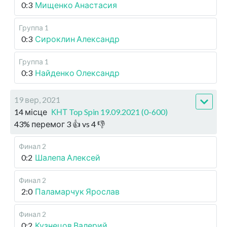
0:3
Мищенко Анастасия
Группа 1
0:3
Сироклин Александр
Группа 1
0:3
Найденко Олександр
19 вер, 2021
14 місце
КНТ Top Spin 19.09.2021 (0-600)
43
%
перемог
3
👍 vs
4
👎
Финал 2
0:2
Шалепа Алексей
Финал 2
2:0
Паламарчук Ярослав
Финал 2
0:2
Кузнецов Валерий