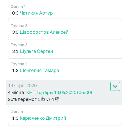
Финал 1
0:3
Чатикян Артур
Группа 3
3:0
Шафоростов Алексей
Группа 3
3:1
Шульга Сергей
Группа 3
1:3
Шенгелия Тамара
14 черв, 2020
4 місце
КНТ Top Spin 14.06.2020 (0-600)
20
%
перемог
1
👍 vs
4
👎
Финал
1:3
Карюченко Дмитрий