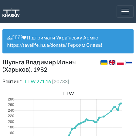
🙏🇺🇦❤️Підтримати Українську Армію
https://savelife.in.ua/donate
/ Героям Слава!
Шульга Владимир Ильич
(Харьков). 1982
Рейтинг
TTW
271.16
[
20733
]
TTW