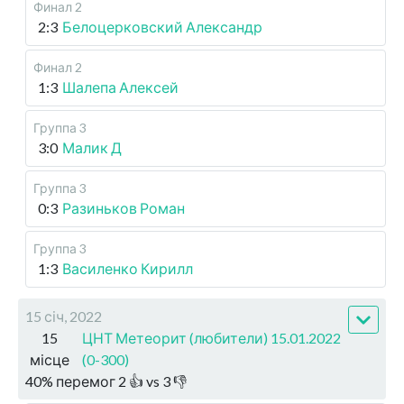
Финал 2
2:3
Белоцерковский Александр
Финал 2
1:3
Шалепа Алексей
Группа 3
3:0
Малик Д
Группа 3
0:3
Разиньков Роман
Группа 3
1:3
Василенко Кирилл
15 січ, 2022
15
ЦНТ Метеорит (любители) 15.01.2022
місце
(0-300)
40
%
перемог
2
👍 vs
3
👎