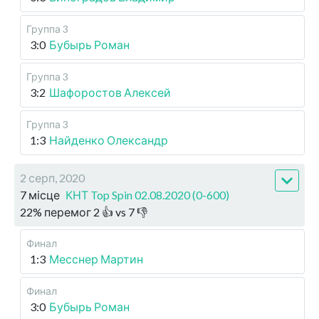
Группа 3
3:0
Бубырь Роман
Группа 3
3:2
Шафоростов Алексей
Группа 3
1:3
Найденко Олександр
2 серп, 2020
7 місце
КНТ Top Spin 02.08.2020 (0-600)
22
%
перемог
2
👍 vs
7
👎
Финал
1:3
Месснер Мартин
Финал
3:0
Бубырь Роман