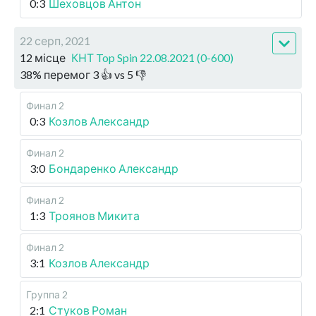
0:3
Шеховцов Антон
22 серп, 2021
12 місце
КНТ Top Spin 22.08.2021 (0-600)
38
%
перемог
3
👍 vs
5
👎
Финал 2
0:3
Козлов Александр
Финал 2
3:0
Бондаренко Александр
Финал 2
1:3
Троянов Микита
Финал 2
3:1
Козлов Александр
Группа 2
2:1
Стуков Роман