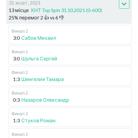
31 жовт, 2021
13 місце
КНТ Top Spin 31.10.2021 (0-600)
25
%
перемог
2
👍 vs
6
👎
Финал 2
3:0
Сабов Михаил
Финал 2
3:0
Шульга Сергей
Финал 2
1:3
Шенгелия Тамара
Финал 2
0:3
Назаров Олександр
Финал 2
1:3
Стуков Роман
Финал 2