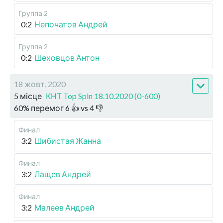
Группа 2
0:2
Непочатов Андрей
Группа 2
0:2
Шеховцов Антон
18 жовт, 2020
5 місце
КНТ Top Spin 18.10.2020 (0-600)
60
%
перемог
6
👍 vs
4
👎
Финал
3:2
Шибистая Жанна
Финал
3:2
Лащев Андрей
Финал
3:2
Малеев Андрей