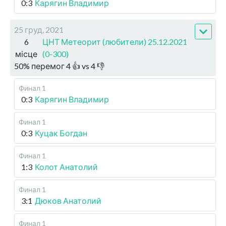
0:3
Карягин Владимир
25 груд, 2021
6
ЦНТ Метеорит (любители) 25.12.2021
місце
(0-300)
50
%
перемог
4
👍 vs
4
👎
Финал 1
0:3
Карягин Владимир
Финал 1
0:3
Куцак Богдан
Финал 1
1:3
Колот Анатолий
Финал 1
3:1
Дюков Анатолий
Финал 1