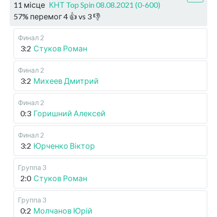
11 місце
КНТ Top Spin 08.08.2021 (0-600)
57
%
перемог
4
👍 vs
3
👎
Финал 2
3:2
Стуков Роман
Финал 2
3:2
Михеев Дмитрий
Финал 2
0:3
Горишний Алексей
Финал 2
3:2
Юрченко Віктор
Группа 3
2:0
Стуков Роман
Группа 3
0:2
Молчанов Юрій