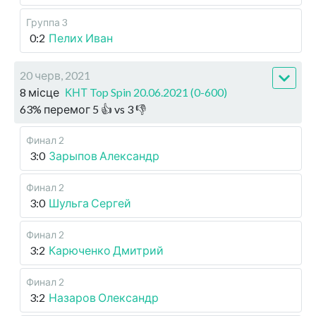
Группа 3
0:2
Пелих Иван
20 черв, 2021
8 місце
КНТ Top Spin 20.06.2021 (0-600)
63
%
перемог
5
👍 vs
3
👎
Финал 2
3:0
Зарыпов Александр
Финал 2
3:0
Шульга Сергей
Финал 2
3:2
Карюченко Дмитрий
Финал 2
3:2
Назаров Олександр