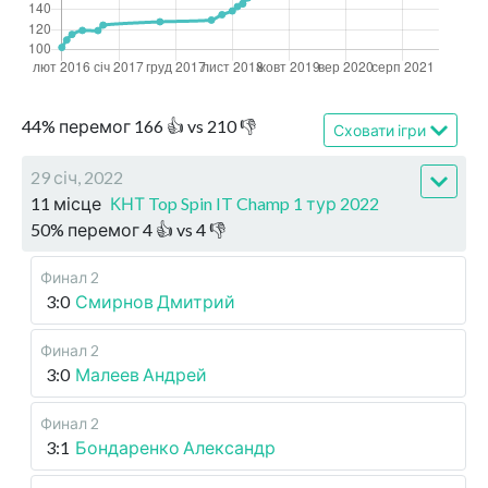
44
%
перемог
166
👍 vs
210
👎
Сховати ігри
29 січ, 2022
11 місце
КНТ Top Spin IT Champ 1 тур 2022
50
%
перемог
4
👍 vs
4
👎
Финал 2
3:0
Смирнов Дмитрий
Финал 2
3:0
Малеев Андрей
Финал 2
3:1
Бондаренко Александр