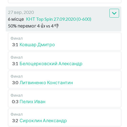
27 вер, 2020
6 місце
КНТ Top Spin 27.09.2020 (0-600)
50
%
перемог
4
👍 vs
4
👎
Финал
3:1
Ковшар Дмитро
Финал
3:1
Белоцерковский Александр
Финал
3:0
Литвиненко Константин
Финал
0:3
Пелих Иван
Финал
3:2
Сироклин Александр