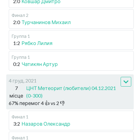
2:0
Ковшар Дмитро
Финал 2
2:0
Турчанинов Михаил
Группа 1
1:2
Рябко Лилия
Группа 1
0:2
Чатикян Артур
4 груд, 2021
7
ЦНТ Метеорит (любители) 04.12.2021
місце
(0-300)
67
%
перемог
4
👍 vs
2
👎
Финал 1
3:2
Назаров Олександр
Финал 1