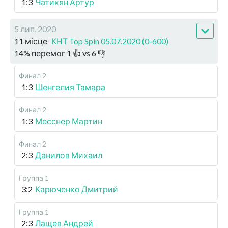
1:3
Чатикян Артур
5 лип, 2020
11 місце
КНТ Top Spin 05.07.2020 (0-600)
14
%
перемог
1
👍 vs
6
👎
Финал 2
1:3
Шенгелия Тамара
Финал 2
1:3
Месснер Мартин
Финал 2
2:3
Данилов Михаил
Группа 1
3:2
Карюченко Дмитрий
Группа 1
2:3
Лащев Андрей