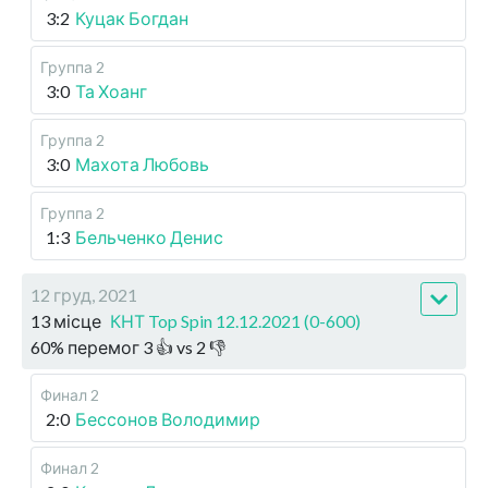
3:2
Куцак Богдан
Группа 2
3:0
Та Хоанг
Группа 2
3:0
Махота Любовь
Группа 2
1:3
Бельченко Денис
12 груд, 2021
13 місце
КНТ Top Spin 12.12.2021 (0-600)
60
%
перемог
3
👍 vs
2
👎
Финал 2
2:0
Бессонов Володимир
Финал 2