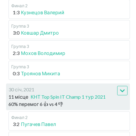
Финал 2
1:3
Кузнецов Валерий
Группа 3
3:0
Ковшар Дмитро
Группа 3
2:3
Мохов Володимир
Группа 3
0:3
Троянов Микита
30 січ, 2021
11 місце
КНТ Top Spin IT Champ 1 тур 2021
60
%
перемог
6
👍 vs
4
👎
Финал 2
3:2
Пугачев Павел