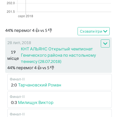
44
%
перемог
4
👍 vs
5
👎
Сховати ігри
28 лип, 2018
КНТ АЛЬЯНС Открытый чемпионат
19
Генического района по настольному
місце
теннису (28.07.2018)
44
%
перемог
4
👍 vs
5
👎
Финал-II
2:0
Тарчановский Роман
Финал-II
0:3
Милищук Виктор
Финал-II