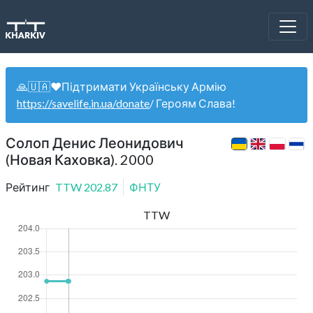
🙏🇺🇦❤️Підтримати Українську Армію
https://savelife.in.ua/donate
/ Героям Слава!
Солоп Денис Леонидович
(Новая Каховка). 2000
Рейтинг
TTW
202.87
ФНТУ
TTW