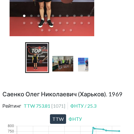
Саенко Олег Николаевич (Харьков). 1969
Рейтинг
TTW
753.81
[
1071
]
ФНТУ
/
25.3
TTW
ФНТУ