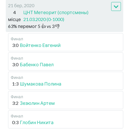
21 бер, 2020
4
ЦНТ Метеорит (спортсмены)
місце
21.03.2020 (0-1000)
63
%
перемог
5
👍 vs
3
👎
Финал
3:0
Войтенко Евгений
Финал
3:0
Бабенко Павел
Финал
1:3
Шумакова Полина
Финал
3:2
Зезюлин Артем
Финал
0:3
Глобин Никита