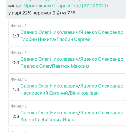
місце
Провожаем Старый Год! (27.12.2021)
у парі
22
%
перемог
2
👍 vs
7
👎
Финал 1
Саенко Олег Николаевич
/
Яценко Олександр
1:3
Глобин Никита
/
Глобин Сергей
Финал 1
Саенко Олег Николаевич
/
Яценко Олександр
0:3
Павлюк Олег
/
Павлюк Максим
Финал 1
Саенко Олег Николаевич
/
Яценко Олександр
1:3
Часновский Евгений
/
Вінніков Іван
Финал 1
Саенко Олег Николаевич
/
Яценко Олександр
2:3
Зотов Глеб
/
Пелих Иван