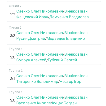
Финал 2
Саенко Олег Николаевич
/
Вінніков Іван
3:2
Фащевский Иван
/
Демченко Владислав
Финал 2
Саенко Олег Николаевич
/
Вінніков Іван
3:2
Русин Дмитрий
/
Медведев Владимир
Группа 1
Саенко Олег Николаевич
/
Вінніков Іван
3:0
Супрун Алексей
/
Губский Сергей
Группа 1
Саенко Олег Николаевич
/
Вінніков Іван
3:1
Титаренко Володимир
/
Нестер Ігор
Группа 1
Саенко Олег Николаевич
/
Вінніков Іван
3:0
Василенко Кирилл
/
Куцак Богдан