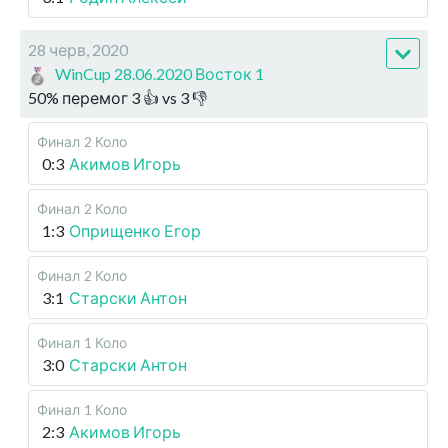
28 черв, 2020
WinCup 28.06.2020 Восток 1
50
%
перемог
3
👍 vs
3
👎
Финал
2 Коло
0:3
Акимов Игорь
Финал
2 Коло
1:3
Оприщенко Егор
Финал
2 Коло
3:1
Старски Антон
Финал
1 Коло
3:0
Старски Антон
Финал
1 Коло
2:3
Акимов Игорь