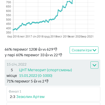
66
%
перемог
1208
👍 vs
629
👎
Сховати ігри
у парі
60
%
перемог
33
👍 vs
22
👎
15 січ, 2022
5
ЦНТ Метеорит (спортсмены)
місце
15.01.2022 (0-1000)
71
%
перемог
5
👍 vs
2
👎
Финал 1
2:3
Зезюлин Артем