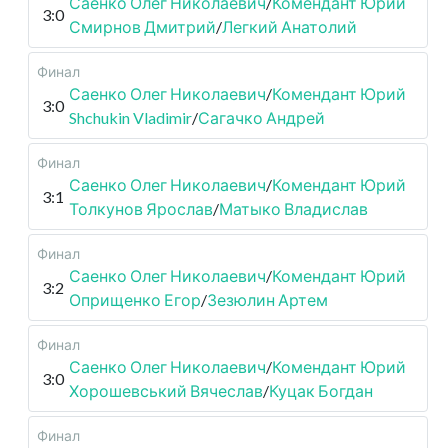
Саенко Олег Николаевич
/
Комендант Юрий
3:0
Смирнов Дмитрий
/
Легкий Анатолий
Финал
Саенко Олег Николаевич
/
Комендант Юрий
3:0
Shchukin Vladimir
/
Сагачко Андрей
Финал
Саенко Олег Николаевич
/
Комендант Юрий
3:1
Толкунов Ярослав
/
Матыко Владислав
Финал
Саенко Олег Николаевич
/
Комендант Юрий
3:2
Оприщенко Егор
/
Зезюлин Артем
Финал
Саенко Олег Николаевич
/
Комендант Юрий
3:0
Хорошевський Вячеслав
/
Куцак Богдан
Финал