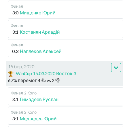
Финал
3:0
Мищенко Юрий
Финал
3:1
Костанян Аркадій
Финал
0:3
Наплеков Алексей
15 бер, 2020
WinCup 15.03.2020 Восток 3
67
%
перемог
4
👍 vs
2
👎
Финал
2 Коло
3:1
Гимадеев Руслан
Финал
2 Коло
3:1
Медведев Юрий