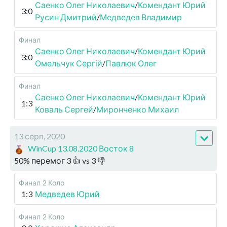
Саенко Олег Николаевич
/
Комендант Юрий
3:0
Русин Дмитрий
/
Медведев Владимир
Финал
Саенко Олег Николаевич
/
Комендант Юрий
3:0
Омельчук Сергій
/
Павлюк Олег
Финал
Саенко Олег Николаевич
/
Комендант Юрий
1:3
Коваль Сергей
/
Миронченко Михаил
13 серп, 2020
WinCup 13.08.2020 Восток 8
50
%
перемог
3
👍 vs
3
👎
Финал
2 Коло
1:3
Медведев Юрий
Финал
2 Коло