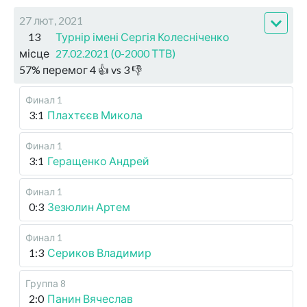
27 лют, 2021
13
Турнір імені Сергія Колесніченко
місце
27.02.2021 (0-2000 ТТВ)
57
%
перемог
4
👍 vs
3
👎
Финал 1
3:1
Плахтєєв Микола
Финал 1
3:1
Геращенко Андрей
Финал 1
0:3
Зезюлин Артем
Финал 1
1:3
Сериков Владимир
Группа 8
2:0
Панин Вячеслав