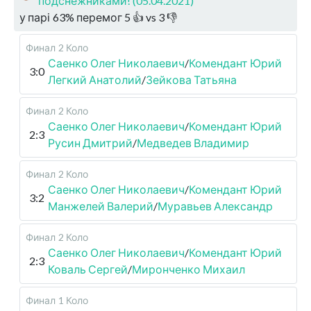
подснежниками! (05.04.2021)
у парі
63
%
перемог
5
👍 vs
3
👎
Финал
2 Коло
Саенко Олег Николаевич
/
Комендант Юрий
3:0
Легкий Анатолий
/
Зейкова Татьяна
Финал
2 Коло
Саенко Олег Николаевич
/
Комендант Юрий
2:3
Русин Дмитрий
/
Медведев Владимир
Финал
2 Коло
Саенко Олег Николаевич
/
Комендант Юрий
3:2
Манжелей Валерий
/
Муравьев Александр
Финал
2 Коло
Саенко Олег Николаевич
/
Комендант Юрий
2:3
Коваль Сергей
/
Миронченко Михаил
Финал
1 Коло