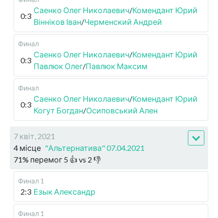
Саенко Олег Николаевич
/
Комендант Юрий
0:3
Вінніков Іван
/
Черменский Андрей
Финал
Саенко Олег Николаевич
/
Комендант Юрий
0:3
Павлюк Олег
/
Павлюк Максим
Финал
Саенко Олег Николаевич
/
Комендант Юрий
0:3
Когут Богдан
/
Осиповський Ален
7 квіт, 2021
4 місце
"Альтернатива" 07.04.2021
71
%
перемог
5
👍 vs
2
👎
Финал 1
2:3
Езык Александр
Финал 1