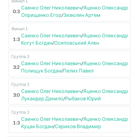
Финал 1
Саенко Олег Николаевич
/
Яценко Олександр
0:3
Оприщенко Егор
/
Зезюлин Артем
Финал 1
Саенко Олег Николаевич
/
Яценко Олександр
1:3
Когут Богдан
/
Осиповський Ален
Группа 3
Саенко Олег Николаевич
/
Яценко Олександр
3:2
Полищук Богдан
/
Пелих Павел
Группа 3
Саенко Олег Николаевич
/
Яценко Олександр
3:0
Лукандер Данило
/
Рыбаков Юрий
Группа 3
Саенко Олег Николаевич
/
Яценко Олександр
1:3
Куцак Богдан
/
Сериков Владимир