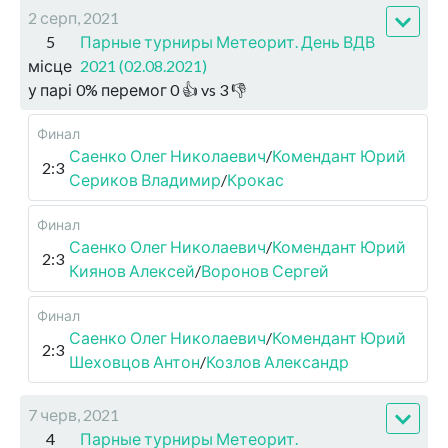
2 серп, 2021
5
Парные турниры Метеорит. День ВДВ
місце
2021 (02.08.2021)
у парі
0
%
перемог
0
👍 vs
3
👎
Финал
Саенко Олег Николаевич
/
Комендант Юрий
2:3
Сериков Владимир
/
Крокас
Финал
Саенко Олег Николаевич
/
Комендант Юрий
2:3
Киянов Алексей
/
Воронов Сергей
Финал
Саенко Олег Николаевич
/
Комендант Юрий
2:3
Шеховцов Антон
/
Козлов Александр
7 черв, 2021
4
Парные турниры Метеорит.