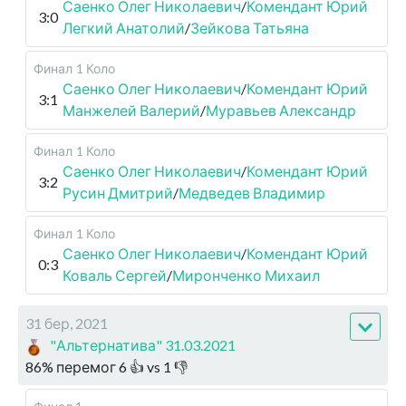
Саенко Олег Николаевич
/
Комендант Юрий
3:0
Легкий Анатолий
/
Зейкова Татьяна
Финал
1 Коло
Саенко Олег Николаевич
/
Комендант Юрий
3:1
Манжелей Валерий
/
Муравьев Александр
Финал
1 Коло
Саенко Олег Николаевич
/
Комендант Юрий
3:2
Русин Дмитрий
/
Медведев Владимир
Финал
1 Коло
Саенко Олег Николаевич
/
Комендант Юрий
0:3
Коваль Сергей
/
Миронченко Михаил
31 бер, 2021
"Альтернатива" 31.03.2021
86
%
перемог
6
👍 vs
1
👎