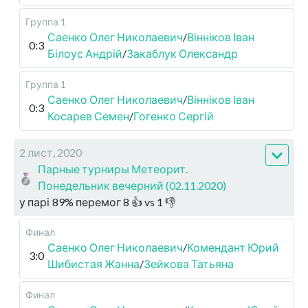
Группа 1
Саенко Олег Николаевич
/
Вінніков Іван
0:3
Білоус Андрій
/
Закаблук Олександр
Группа 1
Саенко Олег Николаевич
/
Вінніков Іван
0:3
Косарев Семен
/
Гогенко Сергій
2 лист, 2020
Парные турниры Метеорит.
Понедельник вечерний (02.11.2020)
у парі
89
%
перемог
8
👍 vs
1
👎
Финал
Саенко Олег Николаевич
/
Комендант Юрий
3:0
Шибистая Жанна
/
Зейкова Татьяна
Финал