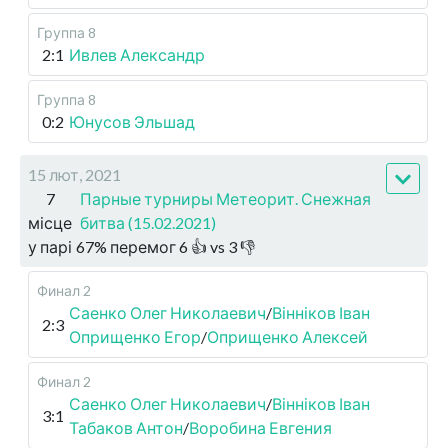
Группа 8
2:1
Ивлев Александр
Группа 8
0:2
Юнусов Эльшад
15 лют, 2021
7
Парные турниры Метеорит. Снежная
місце
битва (15.02.2021)
у парі
67
%
перемог
6
👍 vs
3
👎
Финал 2
Саенко Олег Николаевич
/
Вінніков Іван
2:3
Оприщенко Егор
/
Оприщенко Алексей
Финал 2
Саенко Олег Николаевич
/
Вінніков Іван
3:1
Табаков Антон
/
Воробина Евгения