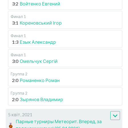
3:2
Войтенко Евгений
Финал 1
3:1
Кореновський Ігор
Финал 1
1:3
Езык Александр
Финал 1
3:0
Омельчук Сергій
Группа 2
2:0
Романенко Роман
Группа 2
2:0
Зырянов Владимир
5 квіт, 2021
Парные турниры Метеорит. Вперед, за