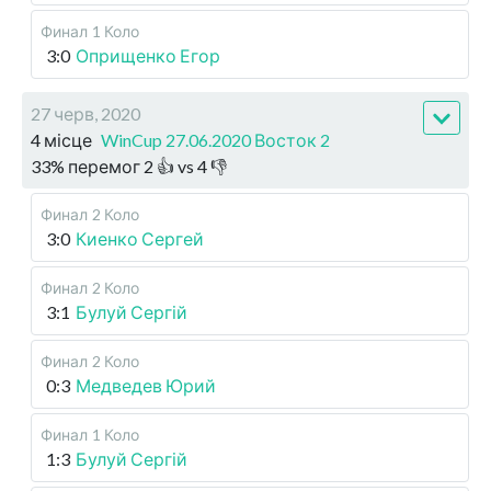
Финал
1 Коло
3:0
Оприщенко Егор
27 черв, 2020
4 місце
WinCup 27.06.2020 Восток 2
33
%
перемог
2
👍 vs
4
👎
Финал
2 Коло
3:0
Киенко Сергей
Финал
2 Коло
3:1
Булуй Сергій
Финал
2 Коло
0:3
Медведев Юрий
Финал
1 Коло
1:3
Булуй Сергій