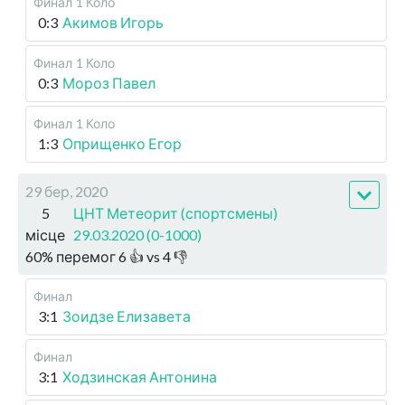
Финал
1 Коло
0:3
Акимов Игорь
Финал
1 Коло
0:3
Мороз Павел
Финал
1 Коло
1:3
Оприщенко Егор
29 бер, 2020
5
ЦНТ Метеорит (спортсмены)
місце
29.03.2020 (0-1000)
60
%
перемог
6
👍 vs
4
👎
Финал
3:1
Зоидзе Елизавета
Финал
3:1
Ходзинская Антонина