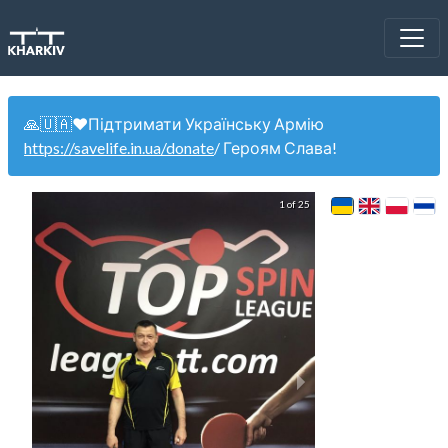
🙏🇺🇦❤️Підтримати Українську Армію
https://savelife.in.ua/donate
/ Героям Слава!
1 of 25