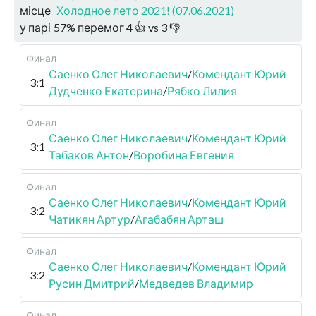
місце
Холодное лето 2021! (07.06.2021)
у парі
57
%
перемог
4
👍 vs
3
👎
Финал
Саенко Олег Николаевич
/
Комендант Юрий
3:1
Дудченко Екатерина
/
Рябко Лилия
Финал
Саенко Олег Николаевич
/
Комендант Юрий
3:1
Табаков Антон
/
Воробина Евгения
Финал
Саенко Олег Николаевич
/
Комендант Юрий
3:2
Чатикян Артур
/
Агабабян Арташ
Финал
Саенко Олег Николаевич
/
Комендант Юрий
3:2
Русин Дмитрий
/
Медведев Владимир
Финал