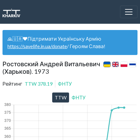
🙏🇺🇦❤️Підтримати Українську Армію
https://savelife.in.ua/donate
/ Героям Слава!
Ростовский Андрей Витальевич
(Харьков). 1973
Рейтинг
TTW
378.19
ФНТУ
TTW
ФНТУ