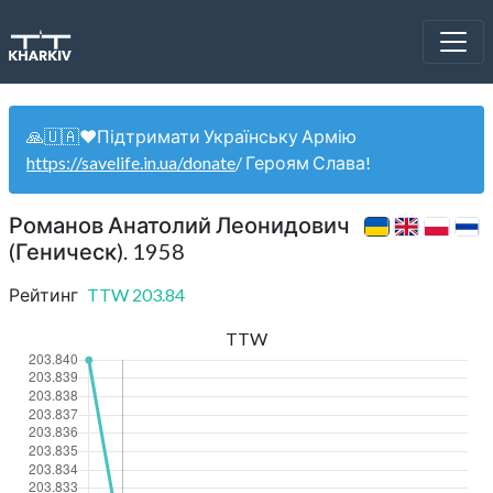
🙏🇺🇦❤️Підтримати Українську Армію
https://savelife.in.ua/donate
/ Героям Слава!
Романов Анатолий Леонидович
(Геническ). 1958
Рейтинг
TTW
203.84
TTW