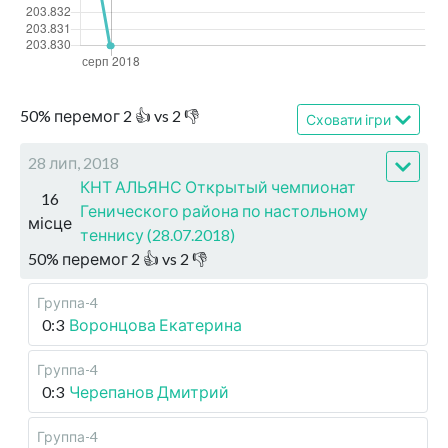
50
%
перемог
2
👍 vs
2
👎
Сховати ігри
28 лип, 2018
КНТ АЛЬЯНС Открытый чемпионат
16
Генического района по настольному
місце
теннису (28.07.2018)
50
%
перемог
2
👍 vs
2
👎
Группа-4
0:3
Воронцова Екатерина
Группа-4
0:3
Черепанов Дмитрий
Группа-4