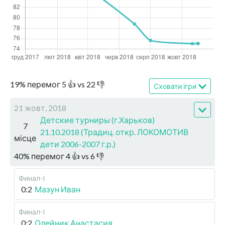
19
%
перемог
5
👍 vs
22
👎
Сховати ігри
21 жовт, 2018
Детские турниры (г.Харьков)
7
21.10.2018 (Традиц. откр. ЛОКОМОТИВ
місце
дети 2006-2007 г.р.)
40
%
перемог
4
👍 vs
6
👎
Финал-I
0:2
Мазун Иван
Финал-I
0:2
Олейник Анастасия