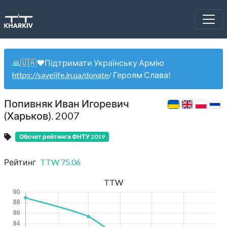
🙏🇺🇦❤️Підтримати Українську Армію
https://savelife.in.ua/donate
/ Героям Слава!
Попивняк Иван Игоревич
(Харьков). 2007
Обсчет рейтинга ФНТУ 2019
Рейтинг
TTW
75.06
TTW