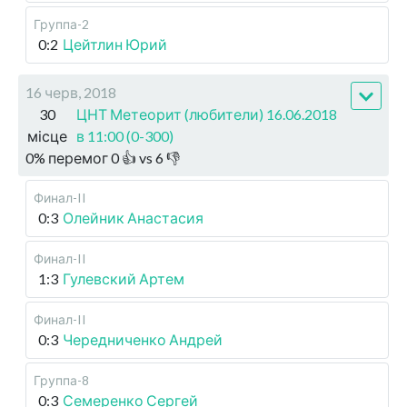
Группа-2
0:2
Цейтлин Юрий
16 черв, 2018
30
ЦНТ Метеорит (любители) 16.06.2018
місце
в 11:00 (0-300)
0
%
перемог
0
👍 vs
6
👎
Финал-II
0:3
Олейник Анастасия
Финал-II
1:3
Гулевский Артем
Финал-II
0:3
Чередниченко Андрей
Группа-8
0:3
Семеренко Сергей