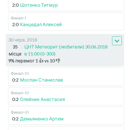
2:0
Шотенко Титмур
Финал-I
2:0
Канцедал Алексей
30 черв, 2018
35
ЦНТ Метеорит (любители) 30.06.2018
місце
в 11:00 (0-300)
9
%
перемог
1
👍 vs
10
👎
Финал-III
0:2
Моспан Станислав
Финал-III
0:2
Олейник Анастасия
Финал-III
0:2
Демьяненко Артем