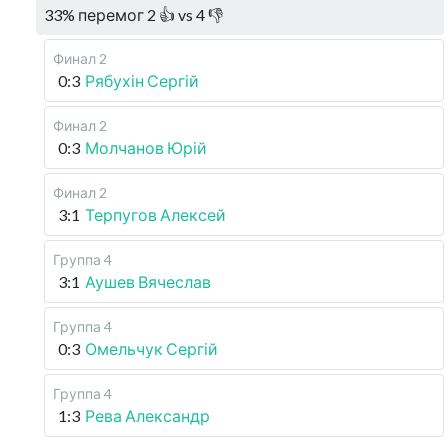
33
%
перемог
2
👍 vs
4
👎
Финал 2
0:3
Рябухін Сергій
Финал 2
0:3
Молчанов Юрій
Финал 2
3:1
Терпугов Алексей
Группа 4
3:1
Аушев Вячеслав
Группа 4
0:3
Омельчук Сергій
Группа 4
1:3
Рева Александр