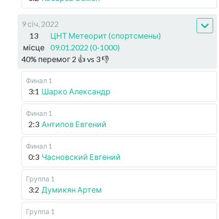
9 січ, 2022
13
ЦНТ Метеорит (спортсмены)
місце
09.01.2022 (0-1000)
40
%
перемог
2
👍 vs
3
👎
Финал 1
3:1
Шарко Александр
Финал 1
2:3
Антипов Евгений
Финал 1
0:3
Часновский Евгений
Группа 1
3:2
Думикян Артем
Группа 1