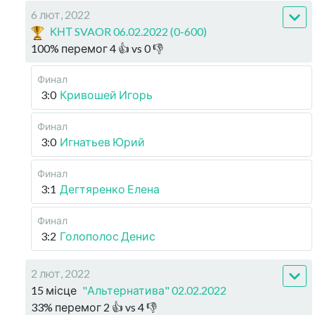
6 лют, 2022
КНТ SVAOR 06.02.2022 (0-600)
100
%
перемог
4
👍 vs
0
👎
Финал
3:0
Кривошей Игорь
Финал
3:0
Игнатьев Юрий
Финал
3:1
Дегтяренко Елена
Финал
3:2
Голополос Денис
2 лют, 2022
15 місце
"Альтернатива" 02.02.2022
33
%
перемог
2
👍 vs
4
👎