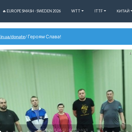
🔥 EUROPE SMASH - SWEDEN 2026
WTT
ITTF
КИТАЙ
.in.ua/donate
/ Героям Слава!
1 
КНТ SVAOR 06.02.2022 (0-600)