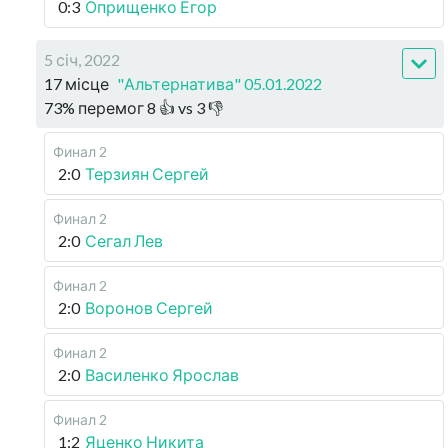
0:3
Оприщенко Егор
5 січ, 2022
17 місце
"Альтернатива" 05.01.2022
73
%
перемог
8
👍 vs
3
👎
Финал 2
2:0
Терзиян Сергей
Финал 2
2:0
Сегал Лев
Финал 2
2:0
Воронов Сергей
Финал 2
2:0
Василенко Ярослав
Финал 2
1:2
Яценко Никита