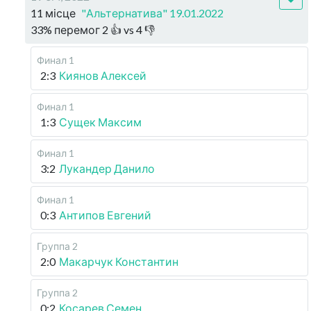
11 місце
"Альтернатива" 19.01.2022
33
%
перемог
2
👍 vs
4
👎
Финал 1
2:3
Киянов Алексей
Финал 1
1:3
Сущек Максим
Финал 1
3:2
Лукандер Данило
Финал 1
0:3
Антипов Евгений
Группа 2
2:0
Макарчук Константин
Группа 2
0:2
Косарев Семен