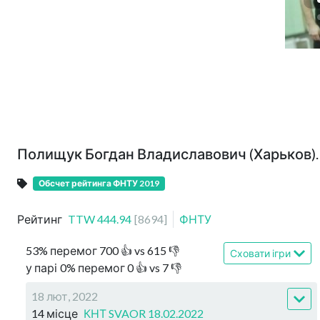
Полищук Богдан Владиславович (Харьков).
Обсчет рейтинга ФНТУ 2019
Рейтинг
TTW
444.94
[
8694
]
ФНТУ
53
%
перемог
700
👍 vs
615
👎
Сховати ігри
у парі
0
%
перемог
0
👍 vs
7
👎
18 лют, 2022
14 місце
КНТ SVAOR 18.02.2022