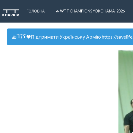
ГОЛОВНА
🔥 WTT CHAMPIONS YOKOHAMA-2026
🙏🇺🇦❤️Підтримати Українську Армію
https://savelife