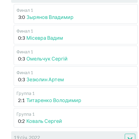
Финал 1
3:0
Зырянов Владимир
Финал 1
0:3
Місевра Вадим
Финал 1
0:3
Омельчук Сергій
Финал 1
0:3
Зезюлин Артем
Группа 1
2:1
Титаренко Володимир
Группа 1
0:2
Коваль Сергей
19 січ, 2022