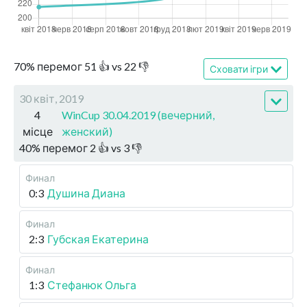
70
%
перемог
51
👍 vs
22
👎
Сховати ігри
30 квіт, 2019
4
WinCup 30.04.2019 (вечерний,
місце
женский)
40
%
перемог
2
👍 vs
3
👎
Финал
0:3
Душина Диана
Финал
2:3
Губская Екатерина
Финал
1:3
Стефанюк Ольга