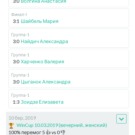
3:0
Волгина Анастасия
Финал-I
3:1
Шайбель Мария
Группа-1
3:0
Найдич Александра
Группа-1
3:0
Харченко Валерия
Группа-1
3:0
Цыганок Александра
Группа-1
1:3
Зоидзе Елизавета
10 бер, 2019
WinCup 10.03.2019 (вечерний, женский)
100
%
перемог
5
👍 vs
0
👎