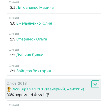
Финал
3:1
Литовченко Марина
Финал
3:0
Емельяненко Юлия
Финал
1:3
Стефанюк Ольга
Финал
3:2
Душина Диана
Финал
3:1
Зайцева Виктория
2 лют, 2019
WinCup 02.02.2019 (вечерний, женский)
80
%
перемог
4
👍 vs
1
👎
Финал