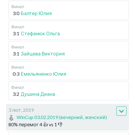
Финал
3:0
Балтер Юлия
Финал
3:1
Стефанюк Ольга
Финал
3:1
Зайцева Виктория
Финал
0:3
Емельяненко Юлия
Финал
3:2
Душина Диана
3 лют, 2019
WinCup 03.02.2019 (вечерний, женский)
80
%
перемог
4
👍 vs
1
👎