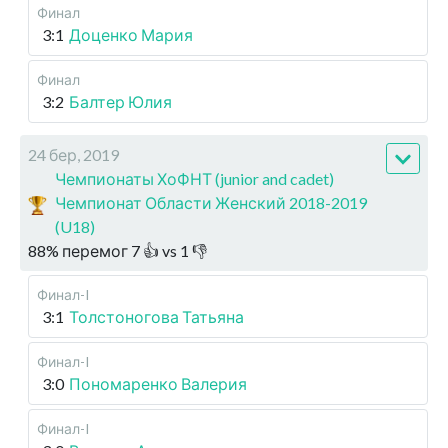
Финал
3:1
Доценко Мария
Финал
3:2
Балтер Юлия
24 бер, 2019
Чемпионаты ХоФНТ (junior and cadet)
Чемпионат Области Женский 2018-2019
(U18)
88
%
перемог
7
👍 vs
1
👎
Финал-I
3:1
Толстоногова Татьяна
Финал-I
3:0
Пономаренко Валерия
Финал-I