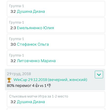
Группа-1
3:2
Душина Диана
Группа-1
2:3
Емельяненко Юлия
Группа-1
3:0
Стефанюк Ольга
Группа-1
3:2
Литовченко Марина
29 груд, 2018
WinCup 29.12.2018 (вечерний, женский)
80
%
перемог
4
👍 vs
1
👎
Стыковые матчи
Игра за 1-2 место
3:2
Душина Диана