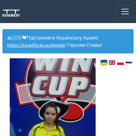
🙏🇺🇦❤️Підтримати Українську Армію
https://savelife.in.ua/donate
/ Героям Слава!