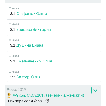
Финал
3:1
Стефанюк Ольга
Финал
3:1
Зайцева Виктория
Финал
3:2
Душина Диана
Финал
3:2
Емельяненко Юлия
Финал
3:2
Балтер Юлия
9 бер, 2019
WinCup 09.03.2019 (вечерний, женский)
80
%
перемог
4
👍 vs
1
👎