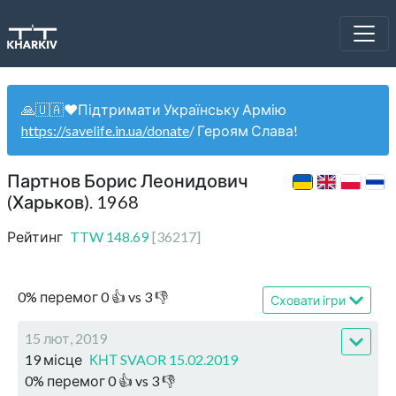
🙏🇺🇦❤️Підтримати Українську Армію
https://savelife.in.ua/donate
/ Героям Слава!
Партнов Борис Леонидович
(Харьков). 1968
Рейтинг
TTW
148.69
[
36217
]
0
%
перемог
0
👍 vs
3
👎
Сховати ігри
15 лют, 2019
19 місце
КНТ SVAOR 15.02.2019
0
%
перемог
0
👍 vs
3
👎