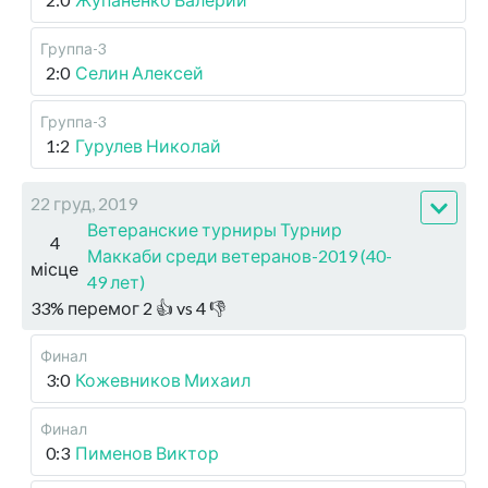
Группа-3
2:0
Селин Алексей
Группа-3
1:2
Гурулев Николай
22 груд, 2019
Ветеранские турниры Турнир
4
Маккаби среди ветеранов-2019 (40-
місце
49 лет)
33
%
перемог
2
👍 vs
4
👎
Финал
3:0
Кожевников Михаил
Финал
0:3
Пименов Виктор