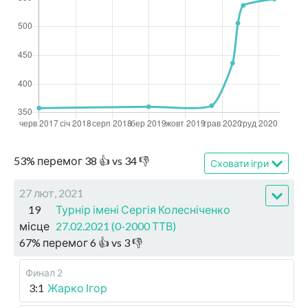
53
%
перемог
38
👍 vs
34
👎
Сховати ігри
27 лют, 2021
19
Турнір імені Сергія Колесніченко
місце
27.02.2021 (0-2000 ТТВ)
67
%
перемог
6
👍 vs
3
👎
Финал 2
3:1
Жарко Ігор