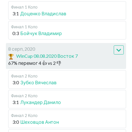
Финал
1 Коло
3:1
Доценко Владислав
Финал
1 Коло
0:3
Бойчук Владимир
8 серп, 2020
WinCup 08.08.2020 Восток 7
67
%
перемог
4
👍 vs
2
👎
Финал
2 Коло
3:0
Зубко Вячеслав
Финал
2 Коло
3:1
Лукандер Данило
Финал
2 Коло
3:0
Шеховцов Антон