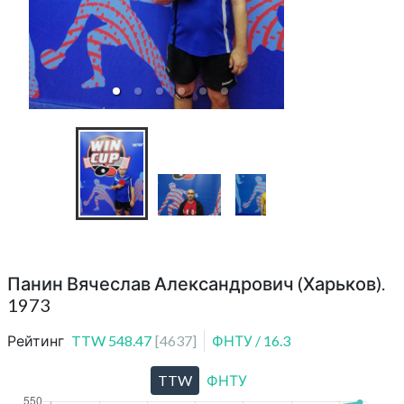
WinCup 13.0
Панин Вячеслав Александрович (Харьков).
1973
Рейтинг
TTW
548.47
[
4637
]
ФНТУ
/
16.3
TTW
ФНТУ