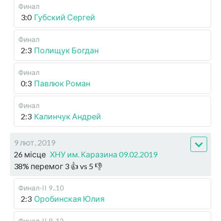
Финал
3:0
Губский Сергей
Финал
2:3
Полищук Богдан
Финал
0:3
Павлюк Роман
Финал
2:3
Калинчук Андрей
9 лют, 2019
26 місце
ХНУ им. Каразина 09.02.2019
38
%
перемог
3
👍 vs
5
👎
Финал-II
9..10
2:3
Оробинская Юлия
Финал-II
9..12