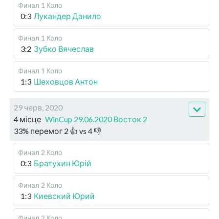
Финал
1 Коло
0:3
Лукандер Данило
Финал
1 Коло
3:2
Зубко Вячеслав
Финал
1 Коло
1:3
Шеховцов Антон
29 черв, 2020
4 місце
WinCup 29.06.2020 Восток 2
33
%
перемог
2
👍 vs
4
👎
Финал
2 Коло
0:3
Братухин Юрій
Финал
2 Коло
1:3
Киевский Юрий
Финал
2 Коло