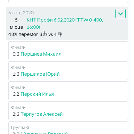
6 лют, 2020
5
КНТ Профи 6.02.2020 (TTW 0-400,
місце
16:00)
43
%
перемог
3
👍 vs
4
👎
Финал-I
0:3
Поршнев Михаил
Финал-I
1:3
Першиков Юрий
Финал-I
3:2
Перский Илья
Финал-I
2:3
Терпугов Алексей
Группа-3
2:0
Жупаненко Валерий