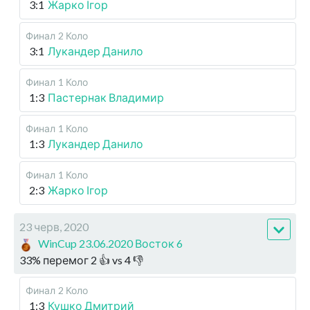
3:1
Жарко Ігор
Финал
2 Коло
3:1
Лукандер Данило
Финал
1 Коло
1:3
Пастернак Владимир
Финал
1 Коло
1:3
Лукандер Данило
Финал
1 Коло
2:3
Жарко Ігор
23 черв, 2020
WinCup 23.06.2020 Восток 6
33
%
перемог
2
👍 vs
4
👎
Финал
2 Коло
1:3
Кушко Дмитрий