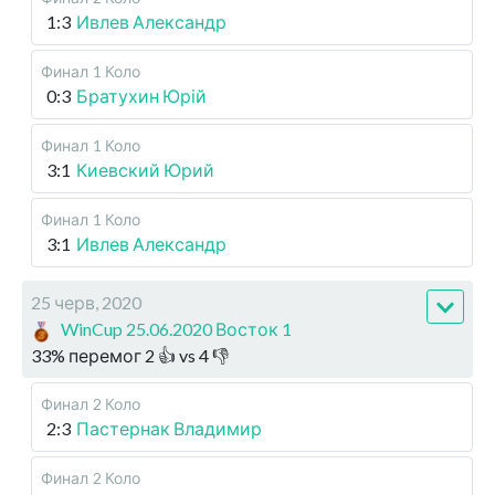
1:3
Ивлев Александр
Финал
1 Коло
0:3
Братухин Юрій
Финал
1 Коло
3:1
Киевский Юрий
Финал
1 Коло
3:1
Ивлев Александр
25 черв, 2020
WinCup 25.06.2020 Восток 1
33
%
перемог
2
👍 vs
4
👎
Финал
2 Коло
2:3
Пастернак Владимир
Финал
2 Коло