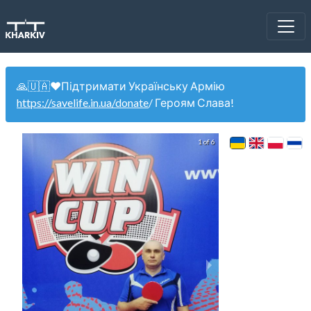
🙏🇺🇦❤️Підтримати Українську Армію
https://savelife.in.ua/donate
/ Героям Слава!
1 of 6