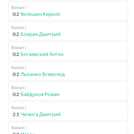
Финал I
0:2
Волошин Кирилл
Финал I
0:2
Боярин Дмитрий
Финал I
0:2
Богаевский Антон
Финал I
0:2
Лысенко Всеволод
Финал I
0:2
Байдуков Роман
Финал I
2:1
Чичюга Дмитрий
Финал I