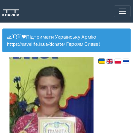
🙏🇺🇦❤️Підтримати Українську Армію
https://savelife.in.ua/donate
/ Героям Слава!