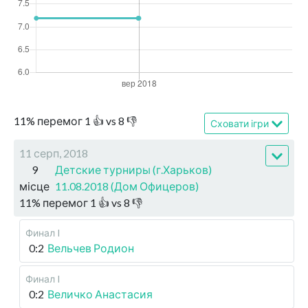
11
%
перемог
1
👍 vs
8
👎
Сховати ігри
11 серп, 2018
9
Детские турниры (г.Харьков)
місце
11.08.2018 (Дом Офицеров)
11
%
перемог
1
👍 vs
8
👎
Финал I
0:2
Вельчев Родион
Финал I
0:2
Величко Анастасия