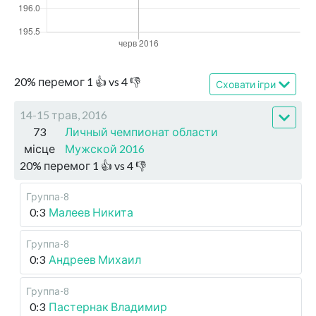
20
%
перемог
1
👍 vs
4
👎
Сховати ігри
14-15 трав, 2016
73
Личный чемпионат области
місце
Мужской 2016
20
%
перемог
1
👍 vs
4
👎
Группа-8
0:3
Малеев Никита
Группа-8
0:3
Андреев Михаил
Группа-8
0:3
Пастернак Владимир