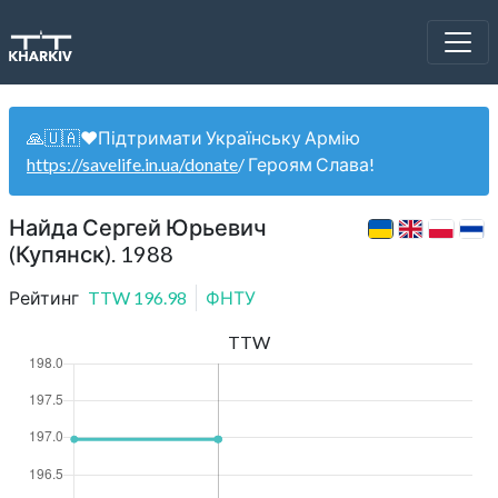
🙏🇺🇦❤️Підтримати Українську Армію
https://savelife.in.ua/donate
/ Героям Слава!
Найда Сергей Юрьевич
(Купянск). 1988
Рейтинг
TTW
196.98
ФНТУ
TTW