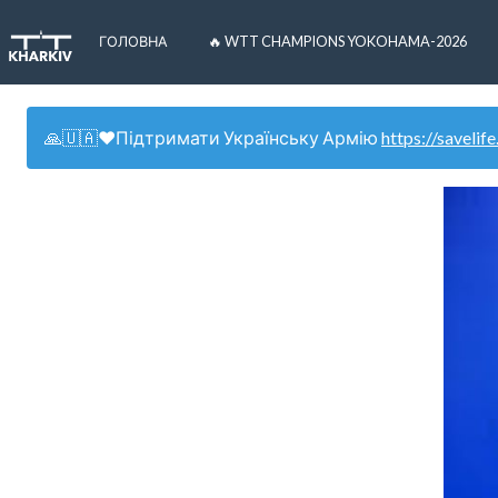
ГОЛОВНА
🔥 WTT CHAMPIONS YOKOHAMA-2026
🙏🇺🇦❤️Підтримати Українську Армію
https://savelife