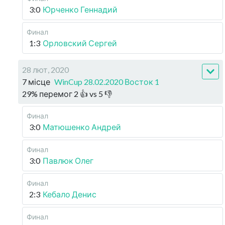
3:0
Юрченко Геннадий
Финал
1:3
Орловский Сергей
28 лют, 2020
7 місце
WinCup 28.02.2020 Восток 1
29
%
перемог
2
👍 vs
5
👎
Финал
3:0
Матюшенко Андрей
Финал
3:0
Павлюк Олег
Финал
2:3
Кебало Денис
Финал