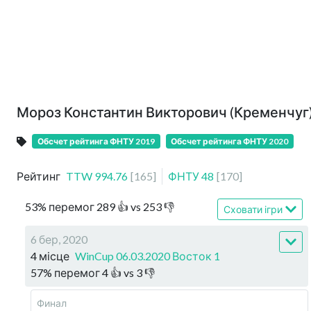
Мороз Константин Викторович (Кременчуг)
Обсчет рейтинга ФНТУ 2019
Обсчет рейтинга ФНТУ 2020
Рейтинг
TTW
994.76
[
165
]
ФНТУ
48
[
170
]
53
%
перемог
289
👍 vs
253
👎
Сховати ігри
6 бер, 2020
4 місце
WinCup 06.03.2020 Восток 1
57
%
перемог
4
👍 vs
3
👎
Финал