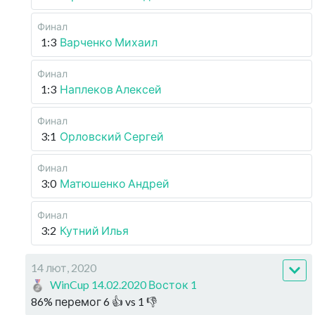
Финал
1:3
Варченко Михаил
Финал
1:3
Наплеков Алексей
Финал
3:1
Орловский Сергей
Финал
3:0
Матюшенко Андрей
Финал
3:2
Кутний Илья
14 лют, 2020
WinCup 14.02.2020 Восток 1
86
%
перемог
6
👍 vs
1
👎