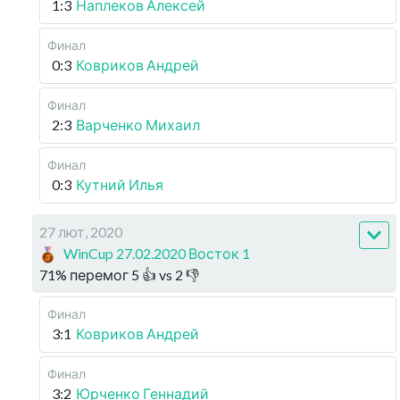
1:3
Наплеков Алексей
Финал
0:3
Ковриков Андрей
Финал
2:3
Варченко Михаил
Финал
0:3
Кутний Илья
27 лют, 2020
WinCup 27.02.2020 Восток 1
71
%
перемог
5
👍 vs
2
👎
Финал
3:1
Ковриков Андрей
Финал
3:2
Юрченко Геннадий