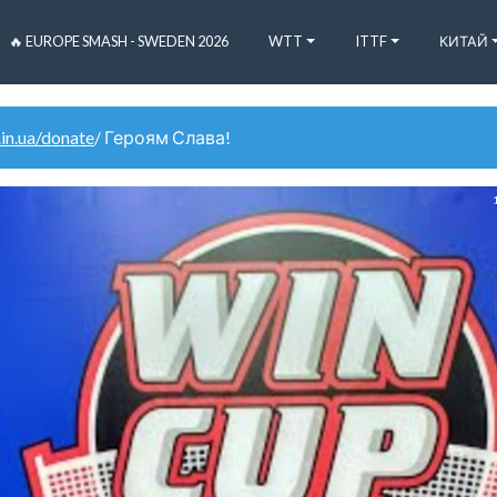
🔥 EUROPE SMASH - SWEDEN 2026
WTT
ITTF
КИТАЙ
.in.ua/donate
/ Героям Слава!
1