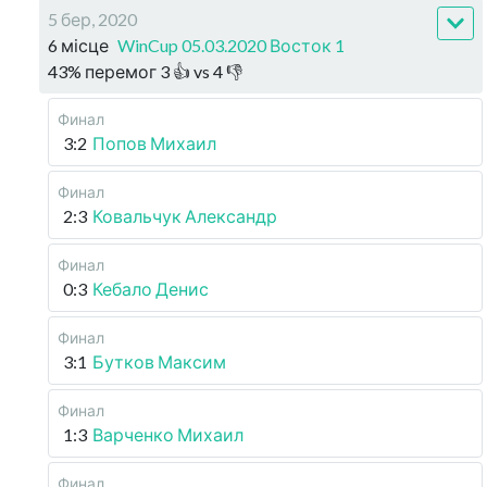
5 бер, 2020
6 місце
WinCup 05.03.2020 Восток 1
43
%
перемог
3
👍 vs
4
👎
Финал
3:2
Попов Михаил
Финал
2:3
Ковальчук Александр
Финал
0:3
Кебало Денис
Финал
3:1
Бутков Максим
Финал
1:3
Варченко Михаил
Финал