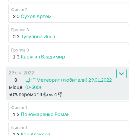
Финал 2
3:0
Сухов Артем
Группа 3
0:3
Тулупова Инна
Группа 3
1:3
Карягин Владимир
29 січ, 2022
8
ЦНТ Метеорит (любители) 29.01.2022
місце
(0-300)
50
%
перемог
4
👍 vs
4
👎
Финал 1
1:3
Пономаренко Роман
Финал 1
1:3
Коц Алексей