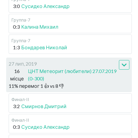
3:0
Сусидко Александр
Группа-7
0:3
Калина Михаил
Группа-7
1:3
Бондарев Николай
27 лип, 2019
16
ЦНТ Метеорит (любители) 27.07.2019
місце
(0-300)
11
%
перемог
1
👍 vs
8
👎
Финал-II
3:2
Смирнов Дмитрий
Финал-II
0:3
Сусидко Александр