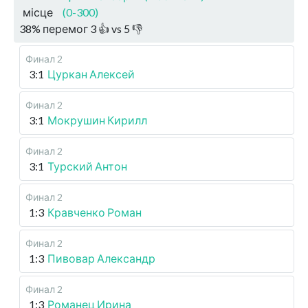
місце
(0-300)
38
%
перемог
3
👍 vs
5
👎
Финал 2
3:1
Цуркан Алексей
Финал 2
3:1
Мокрушин Кирилл
Финал 2
3:1
Турский Антон
Финал 2
1:3
Кравченко Роман
Финал 2
1:3
Пивовар Александр
Финал 2
1:3
Романец Ирина