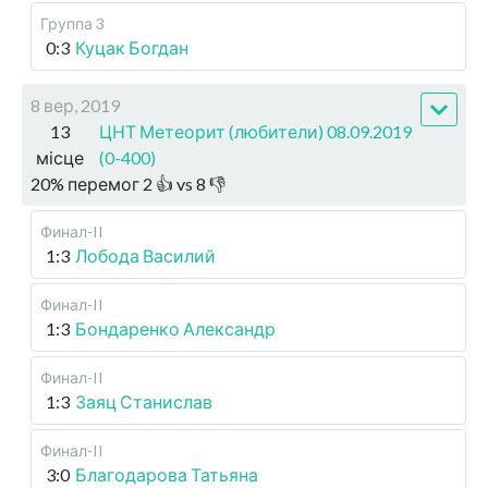
Группа 3
0:3
Куцак Богдан
8 вер, 2019
13
ЦНТ Метеорит (любители) 08.09.2019
місце
(0-400)
20
%
перемог
2
👍 vs
8
👎
Финал-II
1:3
Лобода Василий
Финал-II
1:3
Бондаренко Александр
Финал-II
1:3
Заяц Станислав
Финал-II
3:0
Благодарова Татьяна