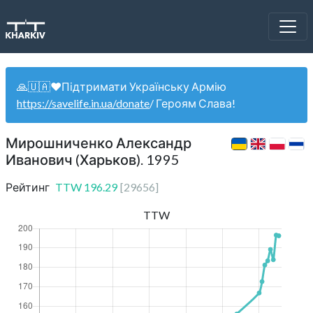
🙏🇺🇦❤️Підтримати Українську Армію
https://savelife.in.ua/donate
/ Героям Слава!
Мирошниченко Александр
Иванович (Харьков). 1995
Рейтинг
TTW
196.29
[
29656
]
TTW