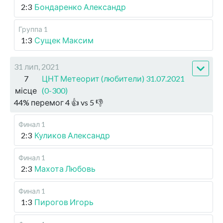
2:3
Бондаренко Александр
Группа 1
1:3
Сущек Максим
31 лип, 2021
7
ЦНТ Метеорит (любители) 31.07.2021
місце
(0-300)
44
%
перемог
4
👍 vs
5
👎
Финал 1
2:3
Куликов Александр
Финал 1
2:3
Махота Любовь
Финал 1
1:3
Пирогов Игорь