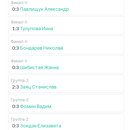
Финал-II
0:3
Павлищук Александр
Финал-II
1:3
Тулупова Инна
Финал-II
0:3
Бондарев Николай
Финал-II
0:3
Шибистая Жанна
Группа-2
2:3
Заяц Станислав
Группа-2
0:3
Фомин Вадим
Группа-2
0:3
Зоидзе Елизавета