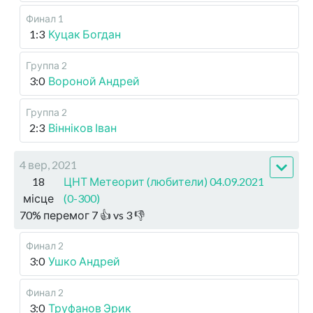
Финал 1
1:3
Куцак Богдан
Группа 2
3:0
Вороной Андрей
Группа 2
2:3
Вінніков Іван
4 вер, 2021
18
ЦНТ Метеорит (любители) 04.09.2021
місце
(0-300)
70
%
перемог
7
👍 vs
3
👎
Финал 2
3:0
Ушко Андрей
Финал 2
3:0
Труфанов Эрик