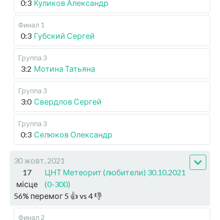
0:3
Куликов Александр
Финал 1
0:3
Губский Сергей
Группа 3
3:2
Мотина Татьяна
Группа 3
3:0
Свердлов Сергей
Группа 3
0:3
Селюков Олександр
30 жовт, 2021
17
ЦНТ Метеорит (любители) 30.10.2021
місце
(0-300)
56
%
перемог
5
👍 vs
4
👎
Финал 2