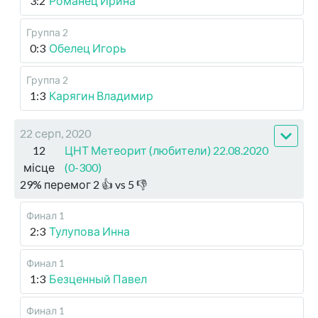
3:2
Романец Ирина
Группа 2
0:3
Обелец Игорь
Группа 2
1:3
Карягин Владимир
22 серп, 2020
12
ЦНТ Метеорит (любители) 22.08.2020
місце
(0-300)
29
%
перемог
2
👍 vs
5
👎
Финал 1
2:3
Тулупова Инна
Финал 1
1:3
Безценный Павел
Финал 1