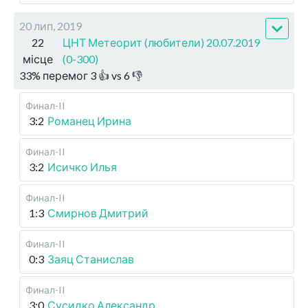
20 лип, 2019
22
ЦНТ Метеорит (любители) 20.07.2019
місце
(0-300)
33
%
перемог
3
👍 vs
6
👎
Финал-II
3:2
Романец Ирина
Финал-II
3:2
Исичко Илья
Финал-II
1:3
Смирнов Дмитрий
Финал-II
0:3
Заяц Станислав
Финал-II
3:0
Сусидко Александр