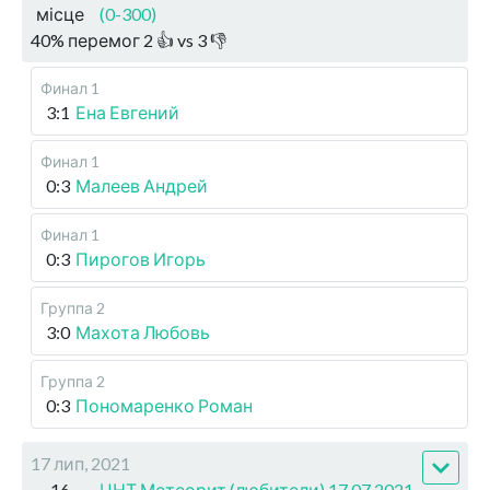
місце
(0-300)
40
%
перемог
2
👍 vs
3
👎
Финал 1
3:1
Ена Евгений
Финал 1
0:3
Малеев Андрей
Финал 1
0:3
Пирогов Игорь
Группа 2
3:0
Махота Любовь
Группа 2
0:3
Пономаренко Роман
17 лип, 2021
16
ЦНТ Метеорит (любители) 17.07.2021