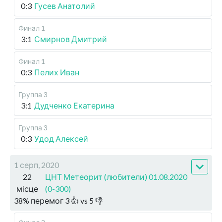
0:3
Гусев Анатолий
Финал 1
3:1
Смирнов Дмитрий
Финал 1
0:3
Пелих Иван
Группа 3
3:1
Дудченко Екатерина
Группа 3
0:3
Удод Алексей
1 серп, 2020
22
ЦНТ Метеорит (любители) 01.08.2020
місце
(0-300)
38
%
перемог
3
👍 vs
5
👎