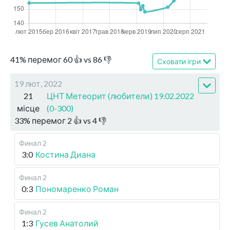
41
%
перемог
60
👍 vs
86
👎
Сховати ігри
19 лют, 2022
21
ЦНТ Метеорит (любители) 19.02.2022
місце
(0-300)
33
%
перемог
2
👍 vs
4
👎
Финал 2
3:0
Костина Диана
Финал 2
0:3
Пономаренко Роман
Финал 2
1:3
Гусев Анатолий