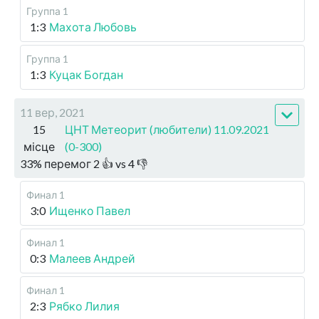
Группа 1
1:3
Махота Любовь
Группа 1
1:3
Куцак Богдан
11 вер, 2021
15
ЦНТ Метеорит (любители) 11.09.2021
місце
(0-300)
33
%
перемог
2
👍 vs
4
👎
Финал 1
3:0
Ищенко Павел
Финал 1
0:3
Малеев Андрей
Финал 1
2:3
Рябко Лилия