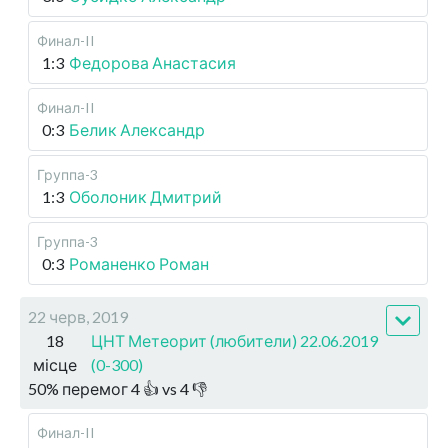
Финал-II
1:3
Федорова Анастасия
Финал-II
0:3
Белик Александр
Группа-3
1:3
Оболоник Дмитрий
Группа-3
0:3
Романенко Роман
22 черв, 2019
18
ЦНТ Метеорит (любители) 22.06.2019
місце
(0-300)
50
%
перемог
4
👍 vs
4
👎
Финал-II