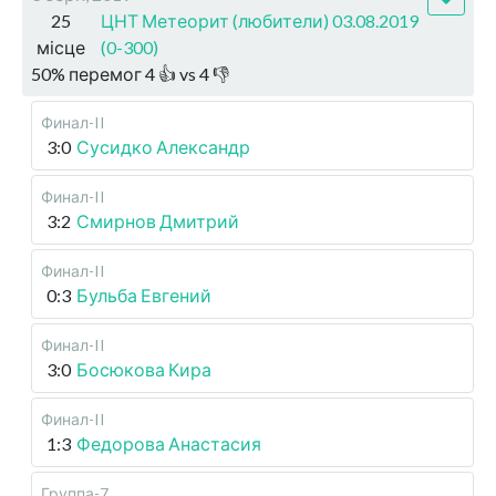
25
ЦНТ Метеорит (любители) 03.08.2019
місце
(0-300)
50
%
перемог
4
👍 vs
4
👎
Финал-II
3:0
Сусидко Александр
Финал-II
3:2
Смирнов Дмитрий
Финал-II
0:3
Бульба Евгений
Финал-II
3:0
Босюкова Кира
Финал-II
1:3
Федорова Анастасия
Группа-7