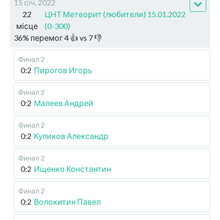
15 січ, 2022
22
ЦНТ Метеорит (любители) 15.01.2022
місце
(0-300)
36
%
перемог
4
👍 vs
7
👎
Финал 2
0:2
Пирогов Игорь
Финал 2
0:2
Малеев Андрей
Финал 2
0:2
Куликов Александр
Финал 2
0:2
Ищенко Константин
Финал 2
0:2
Волокитин Павел