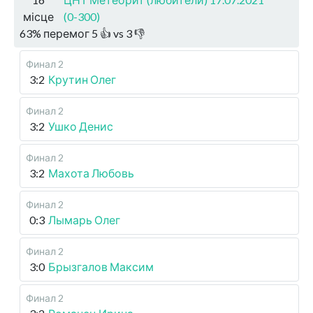
місце
(0-300)
63
%
перемог
5
👍 vs
3
👎
Финал 2
3:2
Крутин Олег
Финал 2
3:2
Ушко Денис
Финал 2
3:2
Махота Любовь
Финал 2
0:3
Лымарь Олег
Финал 2
3:0
Брызгалов Максим
Финал 2