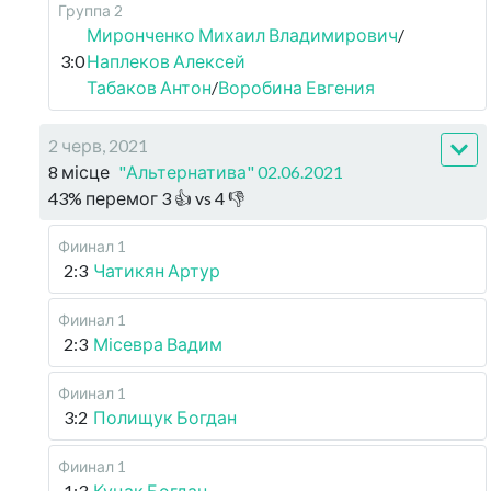
Группа 2
Миронченко Михаил Владимирович
/
3:0
Наплеков Алексей
Табаков Антон
/
Воробина Евгения
2 черв, 2021
8 місце
"Альтернатива" 02.06.2021
43
%
перемог
3
👍 vs
4
👎
Фиинал 1
2:3
Чатикян Артур
Фиинал 1
2:3
Місевра Вадим
Фиинал 1
3:2
Полищук Богдан
Фиинал 1
1:3
Куцак Богдан