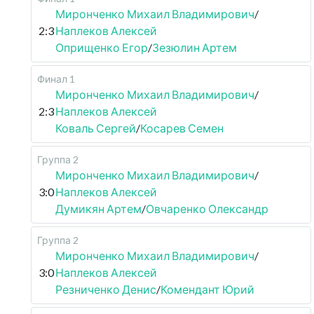
Миронченко Михаил Владимирович
/
2:3
Наплеков Алексей
Оприщенко Егор
/
Зезюлин Артем
Финал 1
Миронченко Михаил Владимирович
/
2:3
Наплеков Алексей
Коваль Сергей
/
Косарев Семен
Группа 2
Миронченко Михаил Владимирович
/
3:0
Наплеков Алексей
Думикян Артем
/
Овчаренко Олександр
Группа 2
Миронченко Михаил Владимирович
/
3:0
Наплеков Алексей
Резниченко Денис
/
Комендант Юрий