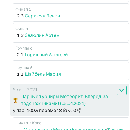
Финал 1
2:3
Саркісян Левон
Финал 1
1:3
Зезюлин Артем
Группа 6
2:1
Горишний Алексей
Группа 6
1:2
Шайбель Мария
5 квіт, 2021
Парные турниры Метеорит. Вперед, за
подснежниками! (05.04.2021)
у парі
100
%
перемог
8
👍 vs
0
👎
Финал
2 Коло
Миронченко Михаил Владимирович
/
Коваль