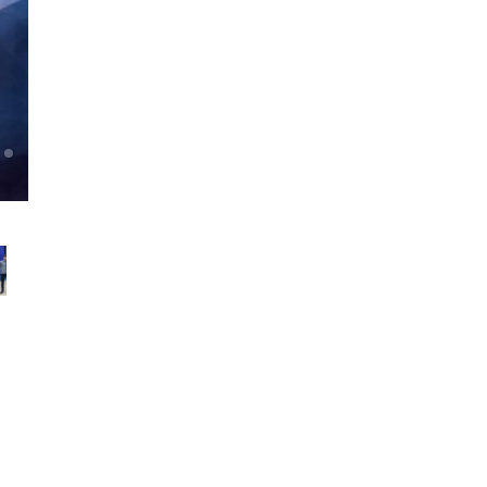
Парные турниры Метеорит. Готовимся к Дню Влюбленных! (07.