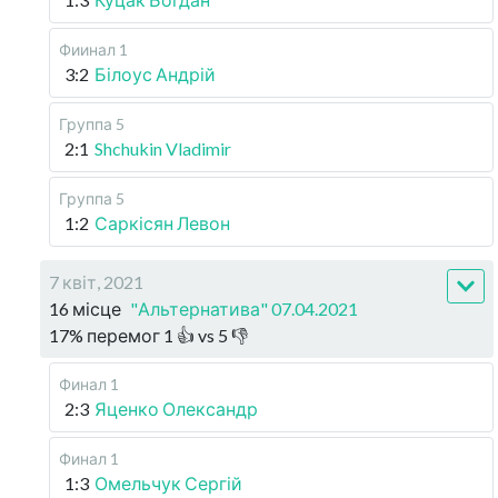
Фиинал 1
3:2
Білоус Андрій
Группа 5
2:1
Shchukin Vladimir
Группа 5
1:2
Саркісян Левон
7 квіт, 2021
16 місце
"Альтернатива" 07.04.2021
17
%
перемог
1
👍 vs
5
👎
Финал 1
2:3
Яценко Олександр
Финал 1
1:3
Омельчук Сергій