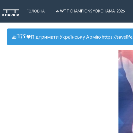
ГОЛОВНА
🔥 WTT CHAMPIONS YOKOHAMA-2026
🙏🇺🇦❤️Підтримати Українську Армію
https://savelife