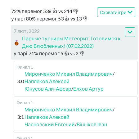
72
%
перемог
538
👍 vs
214
👎
Сховати ігри
у парі
80
%
перемог
53
👍 vs
13
👎
7 лют, 2022
Парные турниры Метеорит. Готовимся к
Дню Влюбленных! (07.02.2022)
у парі
71
%
перемог
5
👍 vs
2
👎
Финал 1
Миронченко Михаил Владимирович
/
3:0
Наплеков Алексей
Юнусов Али-Афсар
/
Елхов Артур
Финал 1
Миронченко Михаил Владимирович
/
3:1
Наплеков Алексей
Часновский Евгений
/
Вінніков Іван
Финал 1