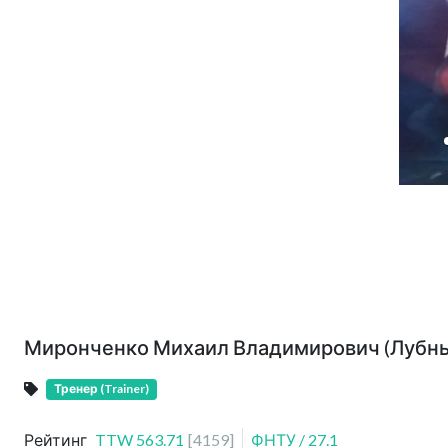
Миронченко Михаил Владимирович (Лубны
Тренер (Trainer)
Рейтинг
TTW
563.71
[
4159
]
ФНТУ
/
27.1