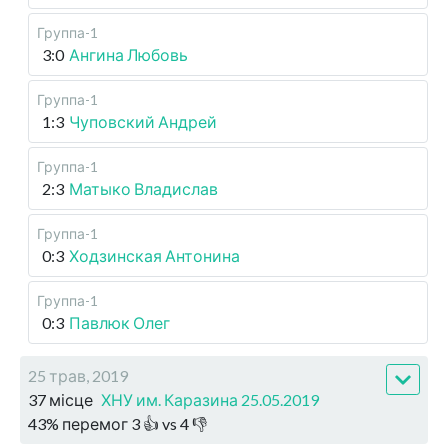
Группа-1
3:0
Ангина Любовь
Группа-1
1:3
Чуповский Андрей
Группа-1
2:3
Матыко Владислав
Группа-1
0:3
Ходзинская Антонина
Группа-1
0:3
Павлюк Олег
25 трав, 2019
37 місце
ХНУ им. Каразина 25.05.2019
43
%
перемог
3
👍 vs
4
👎