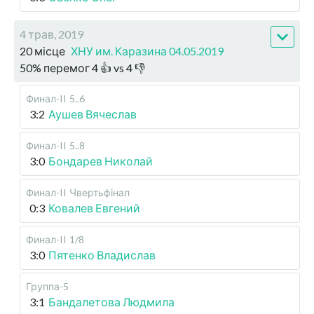
4 трав, 2019
20 місце
ХНУ им. Каразина 04.05.2019
50
%
перемог
4
👍 vs
4
👎
Финал-II
5..6
3:2
Аушев Вячеслав
Финал-II
5..8
3:0
Бондарев Николай
Финал-II
Чвертьфінал
0:3
Ковалев Евгений
Финал-II
1/8
3:0
Пятенко Владислав
Группа-5
3:1
Бандалетова Людмила