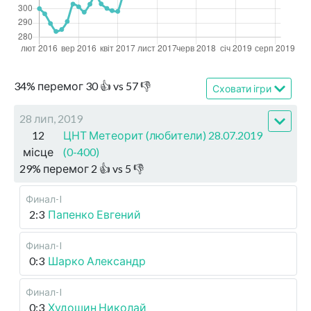
34
%
перемог
30
👍 vs
57
👎
Сховати ігри
28 лип, 2019
12
ЦНТ Метеорит (любители) 28.07.2019
місце
(0-400)
29
%
перемог
2
👍 vs
5
👎
Финал-I
2:3
Папенко Евгений
Финал-I
0:3
Шарко Александр
Финал-I
0:3
Худошин Николай