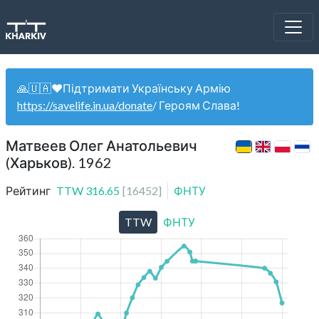
🙏🇺🇦❤️Підтримати Українську Армію
https://savelife.in.ua/donate
/ Героям Слава!
Матвеев Олег Анатольевич
(Харьков). 1962
Рейтинг
TTW
316.65
[
16452
]
ФНТУ
TTW
ФНТУ