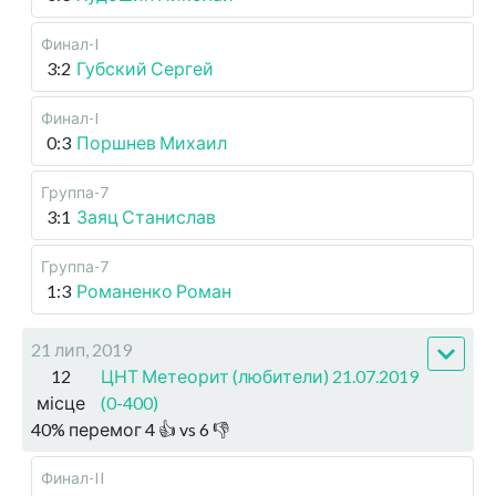
Финал-I
3:2
Губский Сергей
Финал-I
0:3
Поршнев Михаил
Группа-7
3:1
Заяц Станислав
Группа-7
1:3
Романенко Роман
21 лип, 2019
12
ЦНТ Метеорит (любители) 21.07.2019
місце
(0-400)
40
%
перемог
4
👍 vs
6
👎
Финал-II