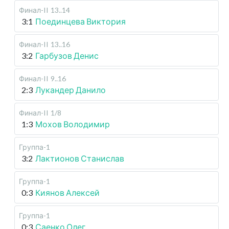
Финал-II
13..14
3:1
Поединцева Виктория
Финал-II
13..16
3:2
Гарбузов Денис
Финал-II
9..16
2:3
Лукандер Данило
Финал-II
1/8
1:3
Мохов Володимир
Группа-1
3:2
Лактионов Станислав
Группа-1
0:3
Киянов Алексей
Группа-1
0:3
Саенко Олег