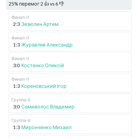
25
%
перемог
2
👍 vs
6
👎
Финал-II
2:3
Зезюлин Артем
Финал-II
1:3
Журавлев Александр
Финал-II
3:0
Костенко Олексій
Финал-II
1:3
Кореновський Ігор
Группа-6
3:0
Семиволос Владимир
Группа-6
1:3
Миронченко Михаил