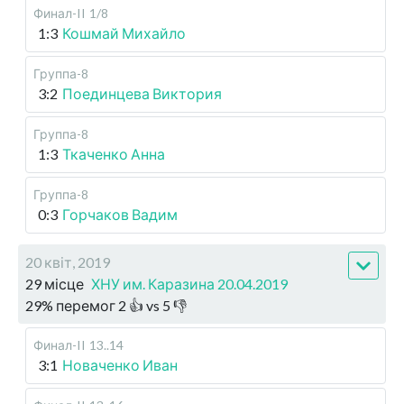
Финал-II
1/8
1:3
Кошмай Михайло
Группа-8
3:2
Поединцева Виктория
Группа-8
1:3
Ткаченко Анна
Группа-8
0:3
Горчаков Вадим
20 квіт, 2019
29 місце
ХНУ им. Каразина 20.04.2019
29
%
перемог
2
👍 vs
5
👎
Финал-II
13..14
3:1
Новаченко Иван