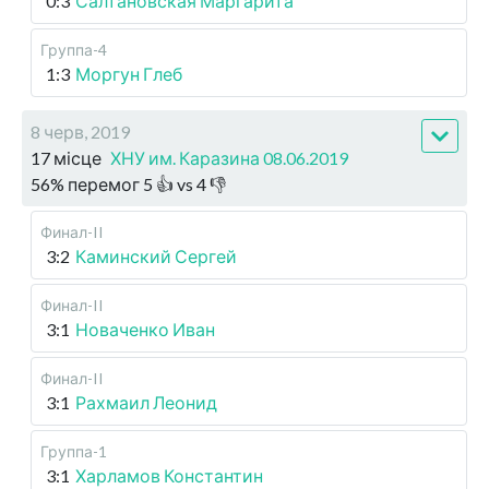
0:3
Салтановская Маргарита
Группа-4
1:3
Моргун Глеб
8 черв, 2019
17 місце
ХНУ им. Каразина 08.06.2019
56
%
перемог
5
👍 vs
4
👎
Финал-II
3:2
Каминский Сергей
Финал-II
3:1
Новаченко Иван
Финал-II
3:1
Рахмаил Леонид
Группа-1
3:1
Харламов Константин