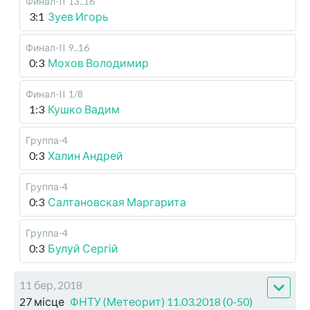
Финал-II
13..16
3:1
Зуев Игорь
Финал-II
9..16
0:3
Мохов Володимир
Финал-II
1/8
1:3
Кушко Вадим
Группа-4
0:3
Халин Андрей
Группа-4
0:3
Салтановская Маргарита
Группа-4
0:3
Булуй Сергій
11 бер, 2018
27 місце
ФНТУ (Метеорит) 11.03.2018 (0-50)