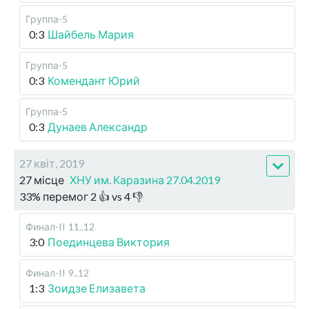
Группа-5
0:3
Шайбель Мария
Группа-5
0:3
Комендант Юрий
Группа-5
0:3
Дунаев Александр
27 квіт, 2019
27 місце
ХНУ им. Каразина 27.04.2019
33
%
перемог
2
👍 vs
4
👎
Финал-II
11..12
3:0
Поединцева Виктория
Финал-II
9..12
1:3
Зоидзе Елизавета