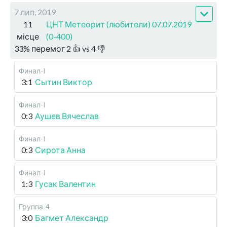
7 лип, 2019
11
ЦНТ Метеорит (любители) 07.07.2019
місце
(0-400)
33
%
перемог
2
👍 vs
4
👎
Финал-I
3:1
Сытин Виктор
Финал-I
0:3
Аушев Вячеслав
Финал-I
0:3
Сирота Анна
Финал-I
1:3
Гусак Валентин
Группа-4
3:0
Багмет Александр