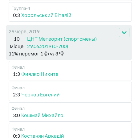
Группа-4
0:3
Хорольський Віталій
29 черв, 2019
10
ЦНТ Метеорит (спортсмены)
місце
29.06.2019 (0-700)
11
%
перемог
1
👍 vs
8
👎
Финал
1:3
Фиялко Никита
Финал
2:3
Чернов Евгений
Финал
3:0
Кошмай Михайло
Финал
0:3
Костанян Аркадій