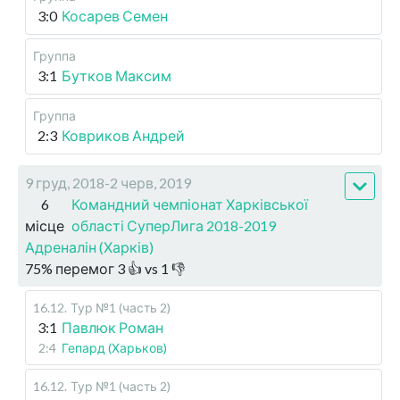
3:0
Косарев Семен
Группа
3:1
Бутков Максим
Группа
2:3
Ковриков Андрей
9 груд, 2018-2 черв, 2019
6
Командний чемпіонат Харківської
місце
області СуперЛига 2018-2019
Адреналін (Харків)
75
%
перемог
3
👍 vs
1
👎
16.12
.
Тур №1 (часть 2)
3:1
Павлюк Роман
2:4
Гепард (Харьков)
16.12
.
Тур №1 (часть 2)