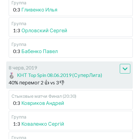
Группа
0:3
Гливенко Илья
Группа
1:3
Орловский Сергей
Группа
0:3
Бабенко Павел
8 черв, 2019
КНТ Top Spin 08.06.2019 (СуперЛига)
40
%
перемог
2
👍 vs
3
👎
Стыковые матчи
Финал (20:30)
0:3
Ковриков Андрей
Группа
1:3
Коваленко Сергій
Группа