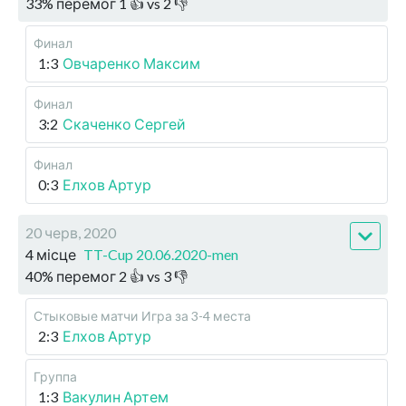
33
%
перемог
1
👍 vs
2
👎
Финал
1:3
Овчаренко Максим
Финал
3:2
Скаченко Сергей
Финал
0:3
Елхов Артур
20 черв, 2020
4 місце
TT-Cup 20.06.2020-men
40
%
перемог
2
👍 vs
3
👎
Стыковые матчи
Игра за 3-4 места
2:3
Елхов Артур
Группа
1:3
Вакулин Артем