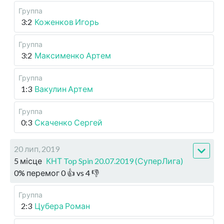
Группа
3:2
Коженков Игорь
Группа
3:2
Максименко Артем
Группа
1:3
Вакулин Артем
Группа
0:3
Скаченко Сергей
20 лип, 2019
5 місце
КНТ Top Spin 20.07.2019 (СуперЛига)
0
%
перемог
0
👍 vs
4
👎
Группа
2:3
Цубера Роман