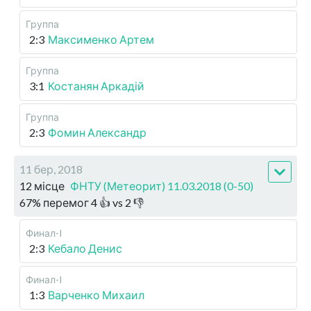
Группа
2:3
Максименко Артем
Группа
3:1
Костанян Аркадій
Группа
2:3
Фомин Александр
11 бер, 2018
12 місце
ФНТУ (Метеорит) 11.03.2018 (0-50)
67
%
перемог
4
👍 vs
2
👎
Финал-I
2:3
Кебало Денис
Финал-I
1:3
Варченко Михаил