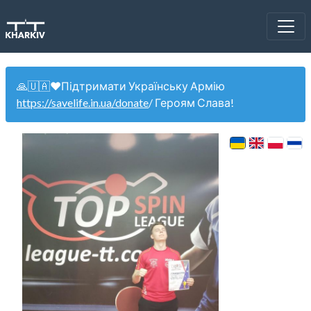
🙏🇺🇦❤️Підтримати Українську Армію
https://savelife.in.ua/donate
/ Героям Слава!