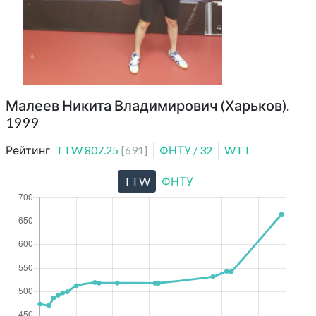
Малеев Никита Владимирович (Харьков).
1999
Рейтинг
TTW
807.25
[
691
]
ФНТУ
/
32
WTT
TTW
ФНТУ