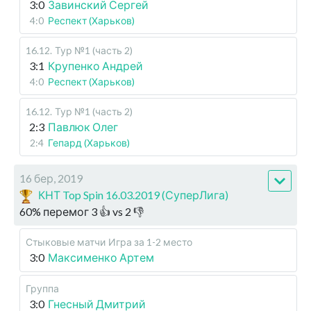
3:0
Завинский Сергей
4:0
Респект (Харьков)
16.12
.
Тур №1 (часть 2)
3:1
Крупенко Андрей
4:0
Респект (Харьков)
16.12
.
Тур №1 (часть 2)
2:3
Павлюк Олег
2:4
Гепард (Харьков)
16 бер, 2019
КНТ Top Spin 16.03.2019 (СуперЛига)
60
%
перемог
3
👍 vs
2
👎
Стыковые матчи
Игра за 1-2 место
3:0
Максименко Артем
Группа
3:0
Гнесный Дмитрий