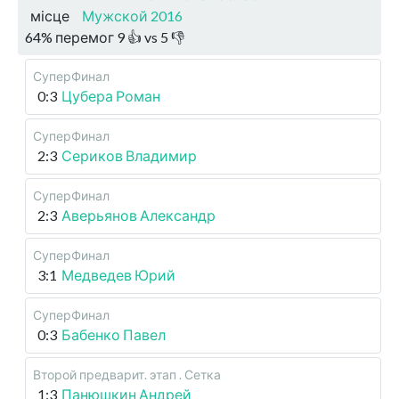
місце
Мужской 2016
64
%
перемог
9
👍 vs
5
👎
СуперФинал
0:3
Цубера Роман
СуперФинал
2:3
Сериков Владимир
СуперФинал
2:3
Аверьянов Александр
СуперФинал
3:1
Медведев Юрий
СуперФинал
0:3
Бабенко Павел
Второй предварит. этап . Сетка
1:3
Панюшкин Андрей