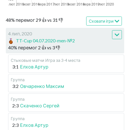
48
%
перемог
29
👍 vs
31
👎
Сховати ігри
4 лип, 2020
TT-Cup 04.07.2020-men-№2
40
%
перемог
2
👍 vs
3
👎
Стыковые матчи
Игра за 3-4 места
3:1
Елхов Артур
Группа
3:2
Овчаренко Максим
Группа
2:3
Скаченко Сергей
Группа
2:3
Елхов Артур