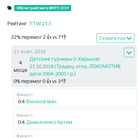
Обсчет рейтинга ФНТУ 2019
Рейтинг
TTW
21.5
22
%
перемог
2
👍 vs
7
👎
Сховати ігри
21 жовт, 2018
Детские турниры (г.Харьков)
4
21.10.2018 (Традиц. откр. ЛОКОМОТИВ
місце
дети 2004-2005 г.р.)
0
%
перемог
0
👍 vs
3
👎
Финал-I
0:4
Вінніков Іван
Финал-I
0:4
Демьяненко Артем
Финал-I