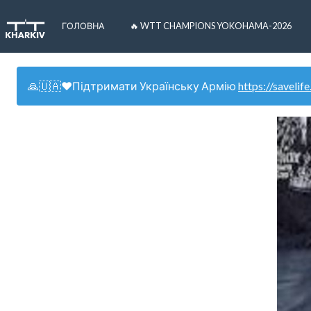
ГОЛОВНА
🔥 WTT CHAMPIONS YOKOHAMA-2026
🙏🇺🇦❤️Підтримати Українську Армію
https://savelife