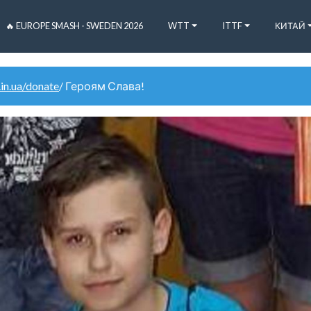
🔥 EUROPE SMASH - SWEDEN 2026
WTT
ITTF
КИТАЙ
.in.ua/donate
/ Героям Слава!