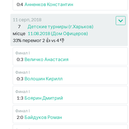
0:4
Анненков Константин
11 серп, 2018
7
Детские турниры (г.Харьков)
місце
11.08.2018 (Дом Офицеров)
33
%
перемог
2
👍 vs
4
👎
Финал I
0:3
Величко Анастасия
Финал I
0:3
Волошин Кирилл
Финал I
1:3
Боярин Дмитрий
Финал I
2:0
Байдуков Роман