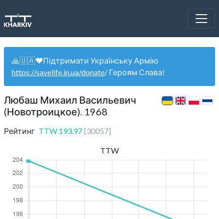
🙏🇺🇦❤️Підтримати Українську Армію
https://savelife.in.ua/donate
/ Героям Слава!
Любаш Михаил Васильевич
(Новотроицкое). 1968
Рейтинг
TTW
193.97
[
30057
]
TTW