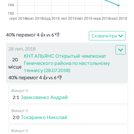
40
%
перемог
4
👍 vs
6
👎
Сховати ігри
28 лип, 2018
КНТ АЛЬЯНС Открытый чемпионат
20
Генического района по настольному
місце
теннису (28.07.2018)
40
%
перемог
4
👍 vs
6
👎
Финал-II
2:1
Замковенко Андрей
Финал-II
2:0
Токаренко Николай
Финал-II