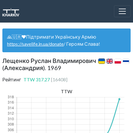
🙏🇺🇦❤️Підтримати Українську Армію
https://savelife.in.ua/donate
/ Героям Слава!
Лещенко Руслан Владимирович
(Александрия). 1969
Рейтинг
TTW
317.27
[
16408
]
TTW