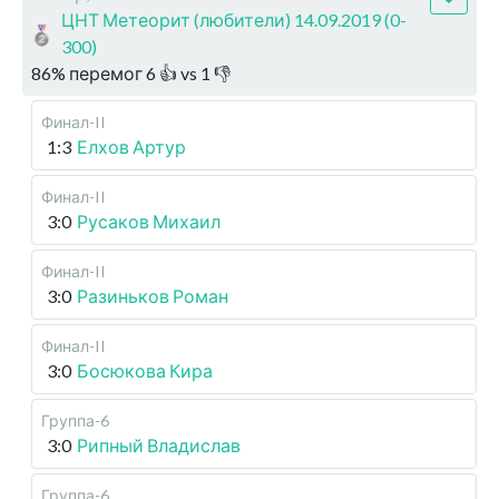
ЦНТ Метеорит (любители) 14.09.2019 (0-
300)
86
%
перемог
6
👍 vs
1
👎
Финал-II
1:3
Елхов Артур
Финал-II
3:0
Русаков Михаил
Финал-II
3:0
Разиньков Роман
Финал-II
3:0
Босюкова Кира
Группа-6
3:0
Рипный Владислав
Группа-6