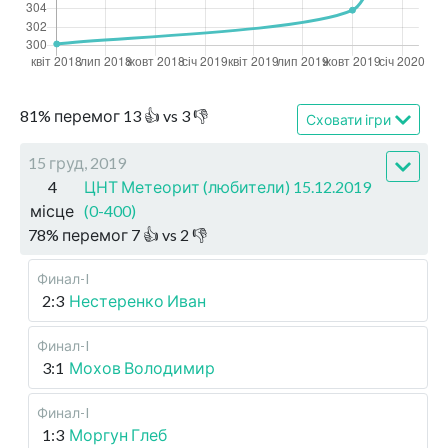
81
%
перемог
13
👍 vs
3
👎
Сховати ігри
15 груд, 2019
4
ЦНТ Метеорит (любители) 15.12.2019
місце
(0-400)
78
%
перемог
7
👍 vs
2
👎
Финал-I
2:3
Нестеренко Иван
Финал-I
3:1
Мохов Володимир
Финал-I
1:3
Моргун Глеб