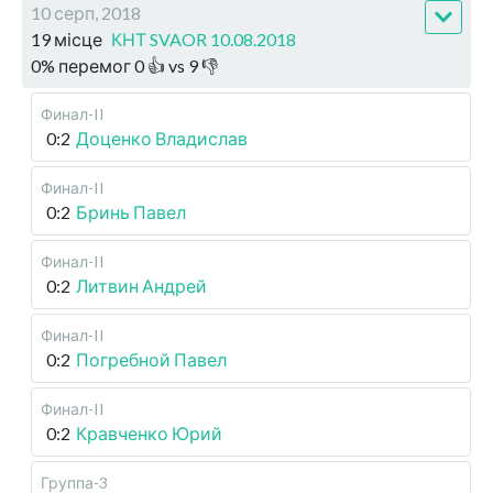
10 серп, 2018
19 місце
КНТ SVAOR 10.08.2018
0
%
перемог
0
👍 vs
9
👎
Финал-II
0:2
Доценко Владислав
Финал-II
0:2
Бринь Павел
Финал-II
0:2
Литвин Андрей
Финал-II
0:2
Погребной Павел
Финал-II
0:2
Кравченко Юрий
Группа-3