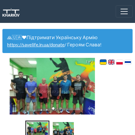
🙏🇺🇦❤️Підтримати Українську Армію
https://savelife.in.ua/donate
/ Героям Слава!
1 of 2
КНТ SVAOR 25.07.2021 (0-400)
КНТ SVAOR 18