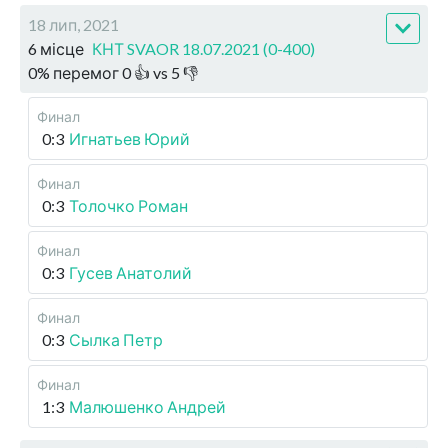
18 лип, 2021
6 місце
КНТ SVAOR 18.07.2021 (0-400)
0
%
перемог
0
👍 vs
5
👎
Финал
0:3
Игнатьев Юрий
Финал
0:3
Толочко Роман
Финал
0:3
Гусев Анатолий
Финал
0:3
Сылка Петр
Финал
1:3
Малюшенко Андрей