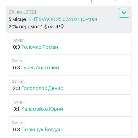
25 лип, 2021
5 місце
КНТ SVAOR 25.07.2021 (0-400)
20
%
перемог
1
👍 vs
4
👎
Финал
0:3
Толочко Роман
Финал
0:3
Гусев Анатолий
Финал
2:3
Голополос Денис
Финал
3:1
Каламайко Юрий
Финал
0:3
Полищук Богдан