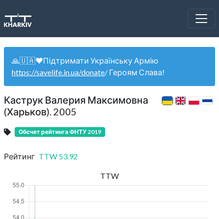
🙏🇺🇦❤️Підтримати Українську Армію
https://savelife.in.ua/donate
/ Героям Слава!
Каструк Валерия Максимовна
(Харьков). 2005
Обсчет рейтинга ФНТУ 2019
Рейтинг
TTW
53.92
TTW