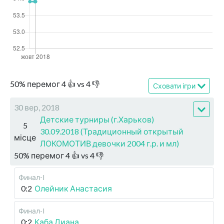
50
%
перемог
4
👍 vs
4
👎
Сховати ігри
30 вер, 2018
Детские турниры (г.Харьков)
5
30.09.2018 (Традиционный открытый
місце
ЛОКОМОТИВ девочки 2004 г.р. и мл)
50
%
перемог
4
👍 vs
4
👎
Финал-I
0:2
Олейник Анастасия
Финал-I
0:2
Каба Диана