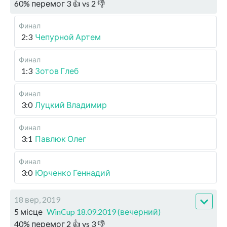
60
%
перемог
3
👍 vs
2
👎
Финал
2:3
Чепурной Артем
Финал
1:3
Зотов Глеб
Финал
3:0
Луцкий Владимир
Финал
3:1
Павлюк Олег
Финал
3:0
Юрченко Геннадий
18 вер, 2019
5 місце
WinCup 18.09.2019 (вечерний)
40
%
перемог
2
👍 vs
3
👎