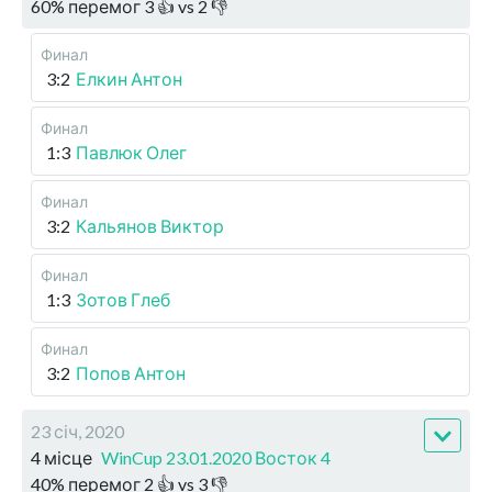
60
%
перемог
3
👍 vs
2
👎
Финал
3:2
Елкин Антон
Финал
1:3
Павлюк Олег
Финал
3:2
Кальянов Виктор
Финал
1:3
Зотов Глеб
Финал
3:2
Попов Антон
23 січ, 2020
4 місце
WinCup 23.01.2020 Восток 4
40
%
перемог
2
👍 vs
3
👎