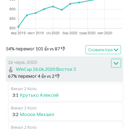
54
%
перемог
101
👍 vs
87
👎
Сховати ігри
26 черв, 2020
WinCup 26.06.2020 Восток 5
67
%
перемог
4
👍 vs
2
👎
Финал
2 Коло
3:1
Крутько Алексей
Финал
2 Коло
3:2
Мосюк Михаил
Финал
2 Коло