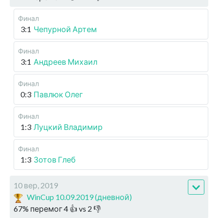
Финал
3:1
Чепурной Артем
Финал
3:1
Андреев Михаил
Финал
0:3
Павлюк Олег
Финал
1:3
Луцкий Владимир
Финал
1:3
Зотов Глеб
10 вер, 2019
WinCup 10.09.2019 (дневной)
67
%
перемог
4
👍 vs
2
👎