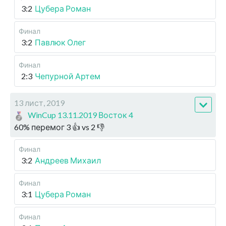
3:2
Цубера Роман
Финал
3:2
Павлюк Олег
Финал
2:3
Чепурной Артем
13 лист, 2019
WinCup 13.11.2019 Восток 4
60
%
перемог
3
👍 vs
2
👎
Финал
3:2
Андреев Михаил
Финал
3:1
Цубера Роман
Финал