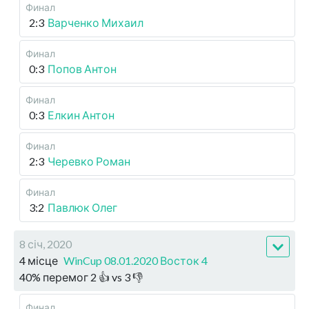
Финал
2:3
Варченко Михаил
Финал
0:3
Попов Антон
Финал
0:3
Елкин Антон
Финал
2:3
Черевко Роман
Финал
3:2
Павлюк Олег
8 січ, 2020
4 місце
WinCup 08.01.2020 Восток 4
40
%
перемог
2
👍 vs
3
👎
Финал