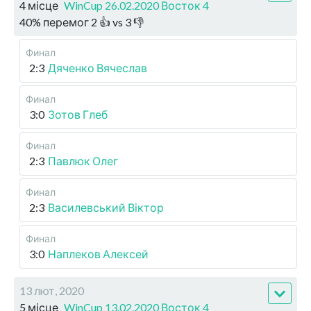
4 місце
WinCup 26.02.2020 Восток 4
40
%
перемог
2
👍 vs
3
👎
Финал
2:3
Дяченко Вячеслав
Финал
3:0
Зотов Глеб
Финал
2:3
Павлюк Олег
Финал
2:3
Василевський Віктор
Финал
3:0
Наплеков Алексей
13 лют, 2020
5 місце
WinCup 13.02.2020 Восток 4