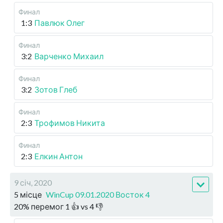
Финал
1:3
Павлюк Олег
Финал
3:2
Варченко Михаил
Финал
3:2
Зотов Глеб
Финал
2:3
Трофимов Никита
Финал
2:3
Елкин Антон
9 січ, 2020
5 місце
WinCup 09.01.2020 Восток 4
20
%
перемог
1
👍 vs
4
👎