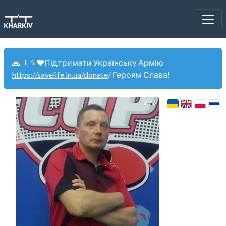
🙏🇺🇦❤️Підтримати Українську Армію
https://savelife.in.ua/donate
/ Героям Слава!
1 of 6
WinCup 27.0