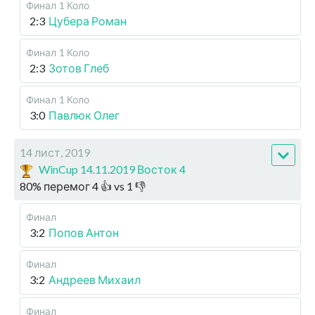
Финал
1 Коло
2:3
Цубера Роман
Финал
1 Коло
2:3
Зотов Глеб
Финал
1 Коло
3:0
Павлюк Олег
14 лист, 2019
WinCup 14.11.2019 Восток 4
80
%
перемог
4
👍 vs
1
👎
Финал
3:2
Попов Антон
Финал
3:2
Андреев Михаил
Финал