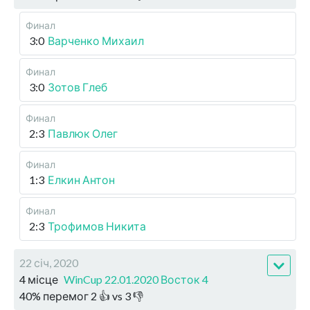
Финал
3:0
Варченко Михаил
Финал
3:0
Зотов Глеб
Финал
2:3
Павлюк Олег
Финал
1:3
Елкин Антон
Финал
2:3
Трофимов Никита
22 січ, 2020
4 місце
WinCup 22.01.2020 Восток 4
40
%
перемог
2
👍 vs
3
👎