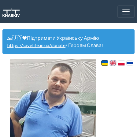
🙏🇺🇦❤️Підтримати Українську Армію
https://savelife.in.ua/donate
/ Героям Слава!