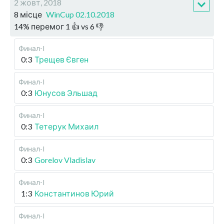
2 жовт, 2018
8 місце
WinCup 02.10.2018
14
%
перемог
1
👍 vs
6
👎
Финал-I
0:3
Трещев Євген
Финал-I
0:3
Юнусов Эльшад
Финал-I
0:3
Тетерук Михаил
Финал-I
0:3
Gorelov Vladislav
Финал-I
1:3
Константинов Юрий
Финал-I