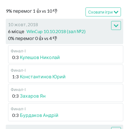
9
%
перемог
1
👍 vs
10
👎
Сховати ігри
10 жовт, 2018
6 місце
WinCup 10.10.2018 (зал №2)
0
%
перемог
0
👍 vs
4
👎
Финал-I
0:3
Кулешов Николай
Финал-I
1:3
Константинов Юрий
Финал-I
0:3
Захаров Ян
Финал-I
0:3
Бурдаков Андрій