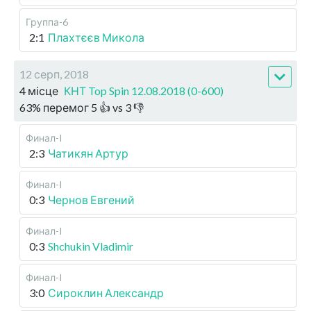
Группа-6
2:1
Плахтєєв Микола
12 серп, 2018
4 місце
КНТ Top Spin 12.08.2018 (0-600)
63
%
перемог
5
👍 vs
3
👎
Финал-I
2:3
Чатикян Артур
Финал-I
0:3
Чернов Евгений
Финал-I
0:3
Shchukin Vladimir
Финал-I
3:0
Сироклин Александр