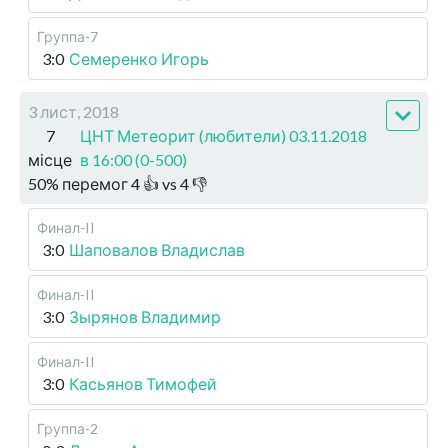
Группа-7
3:0
Семеренко Игорь
3 лист, 2018
7
ЦНТ Метеорит (любители) 03.11.2018
місце
в 16:00 (0-500)
50
%
перемог
4
👍 vs
4
👎
Финал-II
3:0
Шаповалов Владислав
Финал-II
3:0
Зырянов Владимир
Финал-II
3:0
Касьянов Тимофей
Группа-2