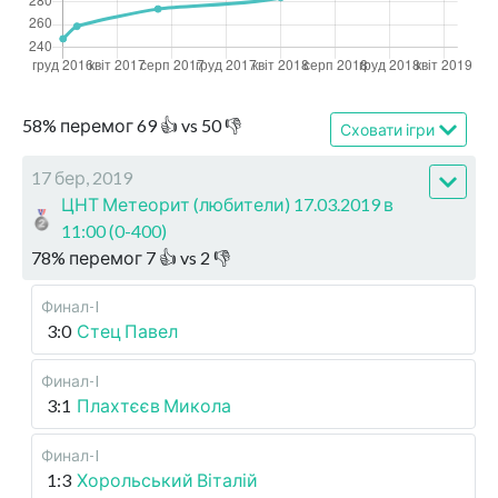
58
%
перемог
69
👍 vs
50
👎
Сховати ігри
17 бер, 2019
ЦНТ Метеорит (любители) 17.03.2019 в
11:00 (0-400)
78
%
перемог
7
👍 vs
2
👎
Финал-I
3:0
Стец Павел
Финал-I
3:1
Плахтєєв Микола
Финал-I
1:3
Хорольський Віталій