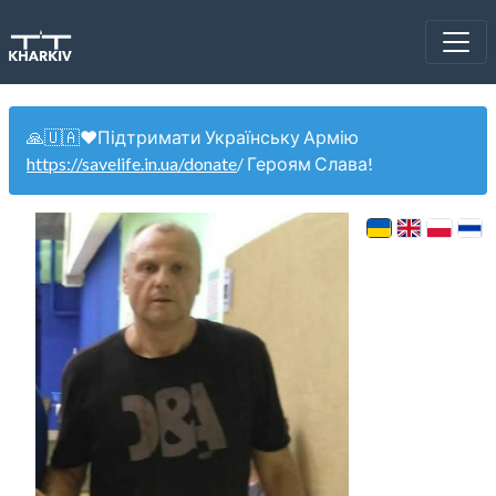
🙏🇺🇦❤️Підтримати Українську Армію
https://savelife.in.ua/donate
/ Героям Слава!