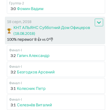
Группа-2
3:0
Фомин Вадим
18 серп, 2018
КНТ АЛЬЯНС Субботний Дом Офицеров
(18.08.2018)
100
%
перемог
8
👍 vs
0
👎
Финал-I
3:2
Гапич Александр
Финал-I
3:2
Безгодков Арсений
Финал-I
3:1
Колесник Петр
Финал-I
3:1
Селезнёв Виталий