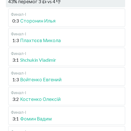
43
%
перемог
3
👍 vs
4
👎
Финал-I
0:3
Сторонин Илья
Финал-I
1:3
Плахтєєв Микола
Финал-I
3:1
Shchukin Vladimir
Финал-I
1:3
Войтенко Евгений
Финал-I
3:2
Костенко Олексій
Финал-I
3:1
Фомин Вадим