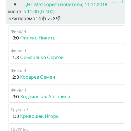
9
ЦНТ Метеорит (любители) 11.11.2018
місце
в 11:00 (0-400)
57
%
перемог
4
👍 vs
3
👎
Финал-I
3:0
Фиялко Никита
Финал-I
1:3
Семеренко Сергей
Финал-I
2:3
Косарев Семен
Финал-I
3:0
Ходзинская Антонина
Группа-5
1:3
Кривошей Игорь
Группа-5