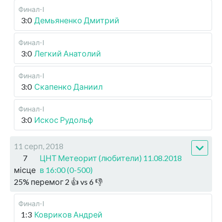
Финал-I
3:0
Демьяненко Дмитрий
Финал-I
3:0
Легкий Анатолий
Финал-I
3:0
Скапенко Даниил
Финал-I
3:0
Искос Рудольф
11 серп, 2018
7
ЦНТ Метеорит (любители) 11.08.2018
місце
в 16:00 (0-500)
25
%
перемог
2
👍 vs
6
👎
Финал-I
1:3
Ковриков Андрей