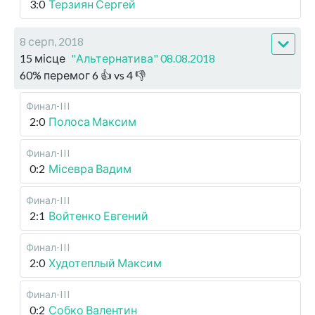
3:0
Терзиян Сергей
8 серп, 2018
15 місце
"Альтернатива" 08.08.2018
60
%
перемог
6
👍 vs
4
👎
Финал-III
2:0
Полоса Максим
Финал-III
0:2
Місевра Вадим
Финал-III
2:1
Войтенко Евгений
Финал-III
2:0
Худотеплый Максим
Финал-III
0:2
Собко Валентин