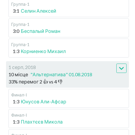
Группа-1
3:1
Селин Алексей
Группа-1
3:0
Беспалый Роман
Группа-1
1:3
Корниенко Михаил
1 серп, 2018
10 місце
"Альтернатива" 01.08.2018
33
%
перемог
2
👍 vs
4
👎
Финал-I
1:3
Юнусов Али-Афсар
Финал-I
1:3
Плахтєєв Микола