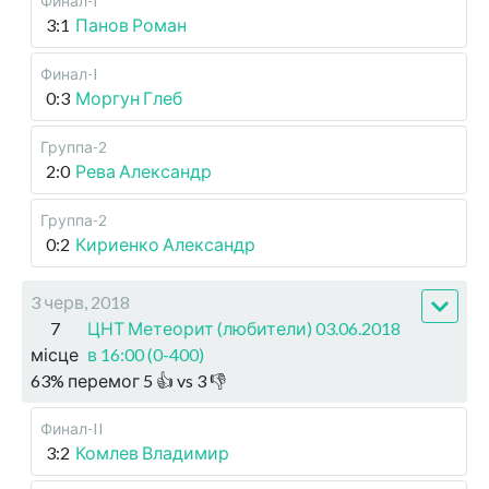
Финал-I
3:1
Панов Роман
Финал-I
0:3
Моргун Глеб
Группа-2
2:0
Рева Александр
Группа-2
0:2
Кириенко Александр
3 черв, 2018
7
ЦНТ Метеорит (любители) 03.06.2018
місце
в 16:00 (0-400)
63
%
перемог
5
👍 vs
3
👎
Финал-II
3:2
Комлев Владимир