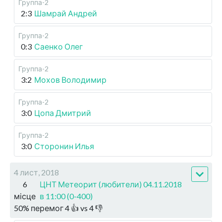
Группа-2
2:3
Шамрай Андрей
Группа-2
0:3
Саенко Олег
Группа-2
3:2
Мохов Володимир
Группа-2
3:0
Цопа Дмитрий
Группа-2
3:0
Сторонин Илья
4 лист, 2018
6
ЦНТ Метеорит (любители) 04.11.2018
місце
в 11:00 (0-400)
50
%
перемог
4
👍 vs
4
👎