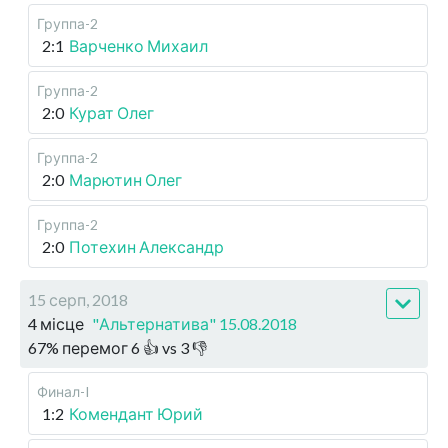
Группа-2
2:1
Варченко Михаил
Группа-2
2:0
Курат Олег
Группа-2
2:0
Марютин Олег
Группа-2
2:0
Потехин Александр
15 серп, 2018
4 місце
"Альтернатива" 15.08.2018
67
%
перемог
6
👍 vs
3
👎
Финал-I
1:2
Комендант Юрий