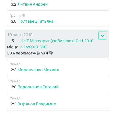
3:2
Литвин Андрей
Группа-5
3:0
Полтавец Татьяна
10 лист, 2018
5
ЦНТ Метеорит (любители) 10.11.2018
місце
в 16:00 (0-500)
50
%
перемог
4
👍 vs
4
👎
Финал-I
2:3
Миронченко Михаил
Финал-I
3:0
Водопьянов Евгений
Финал-I
2:3
Зырянов Владимир