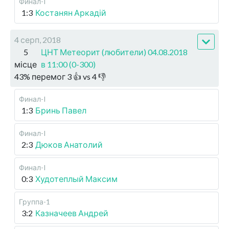
Финал-I
1:3
Костанян Аркадій
4 серп, 2018
5
ЦНТ Метеорит (любители) 04.08.2018
місце
в 11:00 (0-300)
43
%
перемог
3
👍 vs
4
👎
Финал-I
1:3
Бринь Павел
Финал-I
2:3
Дюков Анатолий
Финал-I
0:3
Худотеплый Максим
Группа-1
3:2
Казначеев Андрей