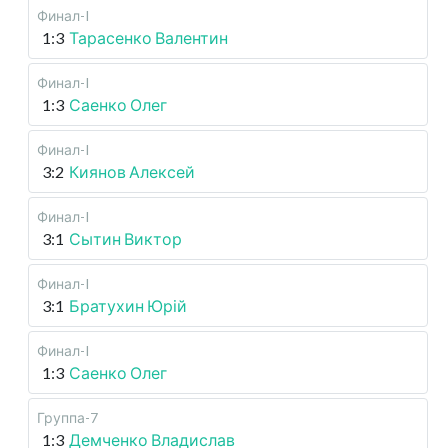
Финал-I
1:3
Тарасенко Валентин
Финал-I
1:3
Саенко Олег
Финал-I
3:2
Киянов Алексей
Финал-I
3:1
Сытин Виктор
Финал-I
3:1
Братухин Юрій
Финал-I
1:3
Саенко Олег
Группа-7
1:3
Демченко Владислав