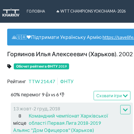
ГОЛОВНА
🔥 WTT CHAMPIONS YOKOHAMA-2026
🙏🇺🇦❤️Підтримати Українську Армію
https://savelife
Горяинов Илья Алексеевич (Харьков). 2002
Обсчет рейтинга ФНТУ 2019
Рейтинг
TTW
214.47
ФНТУ
60
%
перемог
9
👍 vs
6
👎
Сховати ігри
13 жовт-2 груд, 2018
8
Командний чемпіонат Харківської
місце
області Первая Лига 2018-2019
Альянс "Дом Офицеров" (Харьков)