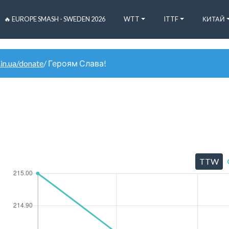
🔥 EUROPE SMASH - SWEDEN 2026
WTT
ITTF
КИТАЙ
.in.ua/donate
/ Героям Слава!
TTW