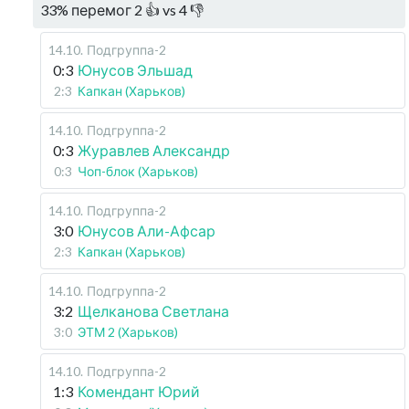
33
%
перемог
2
👍 vs
4
👎
14.10
.
Подгруппа-2
0:3
Юнусов Эльшад
2:3
Капкан (Харьков)
14.10
.
Подгруппа-2
0:3
Журавлев Александр
0:3
Чоп-блок (Харьков)
14.10
.
Подгруппа-2
3:0
Юнусов Али-Афсар
2:3
Капкан (Харьков)
14.10
.
Подгруппа-2
3:2
Щелканова Светлана
3:0
ЭТМ 2 (Харьков)
14.10
.
Подгруппа-2
1:3
Комендант Юрий