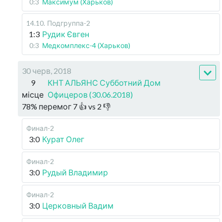
0:3
Максимум (Харьков)
14.10
.
Подгруппа-2
1:3
Рудик Євген
0:3
Медкомплекс-4 (Харьков)
30 черв, 2018
9
КНТ АЛЬЯНС Субботний Дом
місце
Офицеров (30.06.2018)
78
%
перемог
7
👍 vs
2
👎
Финал-2
3:0
Курат Олег
Финал-2
3:0
Рудый Владимир
Финал-2
3:0
Церковный Вадим