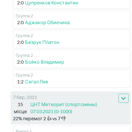
2:0
Цупренков Константин
Группа 2
2:0
Аджакор Обиечина
Группа 2
2:0
Безрук Платон
Группа 2
2:0
Бойко Владимир
Группа 2
1:2
Сегал Лев
7 бер, 2021
15
ЦНТ Метеорит (спортсмены)
місце
07.03.2021 (0-1000)
22
%
перемог
2
👍 vs
7
👎
Финал 2