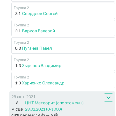
Группа 2
3:1
Свердлов Сергей
Группа 2
3:1
Барков Валерий
Группа 2
0:3
Пугачев Павел
Группа 2
1:3
Зырянов Владимир
Группа 2
1:3
Харченко Олександр
28 лют, 2021
6
ЦНТ Метеорит (спортсмены)
місце
28.02.2021 (0-1000)
44
%
перемог
4
👍 vs
5
👎