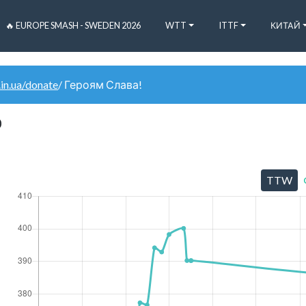
🔥 EUROPE SMASH - SWEDEN 2026
WTT
ITTF
КИТАЙ
.in.ua/donate
/ Героям Слава!
0
TTW