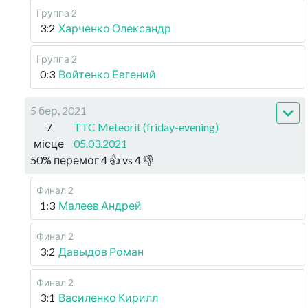
Группа 2
3:2
Харченко Олександр
Группа 2
0:3
Войтенко Евгений
5 бер, 2021
7
TTC Meteorit (friday-evening)
місце
05.03.2021
50
%
перемог
4
👍 vs
4
👎
Финал 2
1:3
Малеев Андрей
Финал 2
3:2
Давыдов Роман
Финал 2
3:1
Василенко Кирилл