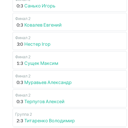
0:3
Санько Игорь
Финал 2
0:3
Ковалев Евгений
Финал 2
3:0
Нестер Ігор
Финал 2
1:3
Сущек Максим
Финал 2
0:3
Муравьев Александр
Финал 2
0:3
Терпугов Алексей
Группа 2
2:3
Титаренко Володимир