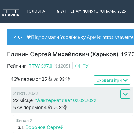
ГОЛОВНА
🔥 WTT CHAMPIONS YOKOHAMA-2026
🙏🇺🇦❤️Підтримати Українську Армію
https://savelife
Глинин Сергей Михайлович (Харьков). 197
Рейтинг
TTW
397.8
[
11205
]
ФНТУ
43
%
перемог
25
👍 vs
33
👎
Сховати ігри
2 лют, 2022
22 місце
"Альтернатива" 02.02.2022
57
%
перемог
4
👍 vs
3
👎
Финал 2
3:1
Воронов Сергей