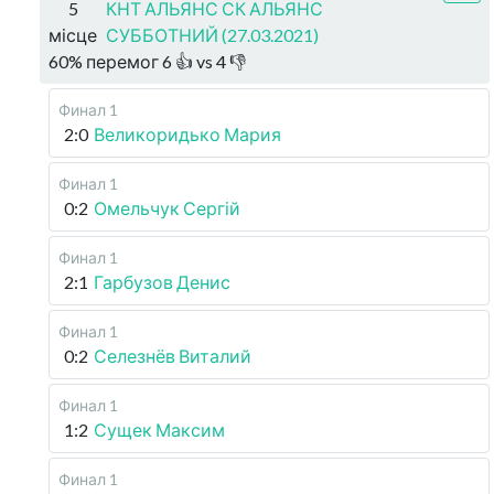
5
КНТ АЛЬЯНС СК АЛЬЯНС
місце
СУББОТНИЙ (27.03.2021)
60
%
перемог
6
👍 vs
4
👎
Финал 1
2:0
Великоридько Мария
Финал 1
0:2
Омельчук Сергій
Финал 1
2:1
Гарбузов Денис
Финал 1
0:2
Селезнёв Виталий
Финал 1
1:2
Сущек Максим
Финал 1