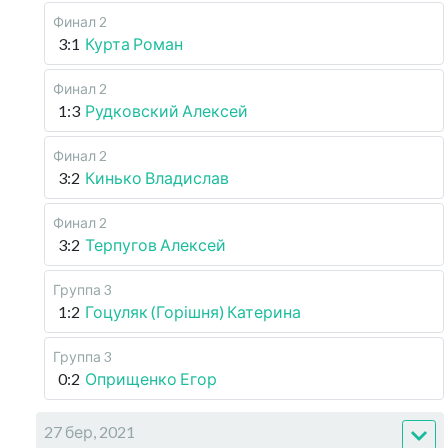
Финал 2
3:1
Курта Роман
Финал 2
1:3
Рудковский Алексей
Финал 2
3:2
Кинько Владислав
Финал 2
3:2
Терпугов Алексей
Группа 3
1:2
Гоцуляк (Горішня) Катерина
Группа 3
0:2
Оприщенко Егор
27 бер, 2021