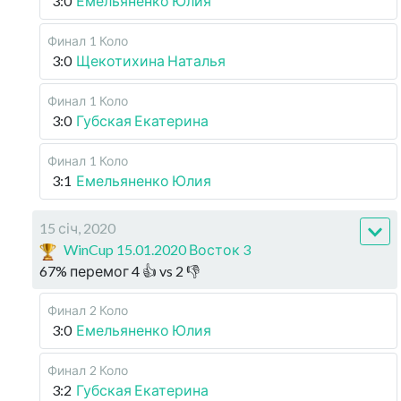
3:0
Емельяненко Юлия
Финал
1 Коло
3:0
Щекотихина Наталья
Финал
1 Коло
3:0
Губская Екатерина
Финал
1 Коло
3:1
Емельяненко Юлия
15 січ, 2020
WinCup 15.01.2020 Восток 3
67
%
перемог
4
👍 vs
2
👎
Финал
2 Коло
3:0
Емельяненко Юлия
Финал
2 Коло
3:2
Губская Екатерина