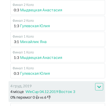
Финал
2 Коло
0:3
Мыдвецкая Анастасия
Финал
2 Коло
1:3
Гулевская Юлия
Финал
1 Коло
3:1
Михайлик Яна
Финал
1 Коло
1:3
Мыдвецкая Анастасия
Финал
1 Коло
0:3
Гулевская Юлия
4 груд, 2019
4 місце
WinCup 04.12.2019 Восток 3
0
%
перемог
0
👍 vs
6
👎