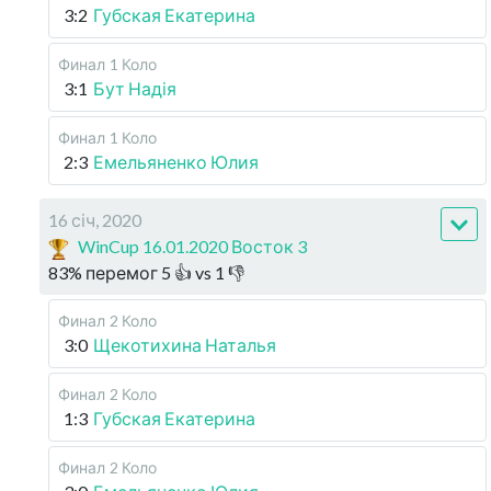
3:2
Губская Екатерина
Финал
1 Коло
3:1
Бут Надія
Финал
1 Коло
2:3
Емельяненко Юлия
16 січ, 2020
WinCup 16.01.2020 Восток 3
83
%
перемог
5
👍 vs
1
👎
Финал
2 Коло
3:0
Щекотихина Наталья
Финал
2 Коло
1:3
Губская Екатерина
Финал
2 Коло