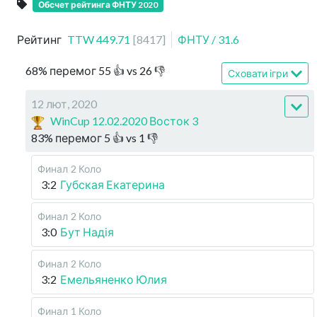
Обсчет рейтинга ФНТУ 2020
Рейтинг
TTW
449.71
[
8417
]
ФНТУ
/
31.6
68
%
перемог
55
👍 vs
26
👎
Сховати ігри
12 лют, 2020
WinCup 12.02.2020 Восток 3
83
%
перемог
5
👍 vs
1
👎
Финал
2 Коло
3:2
Губская Екатерина
Финал
2 Коло
3:0
Бут Надія
Финал
2 Коло
3:2
Емельяненко Юлия
Финал
1 Коло