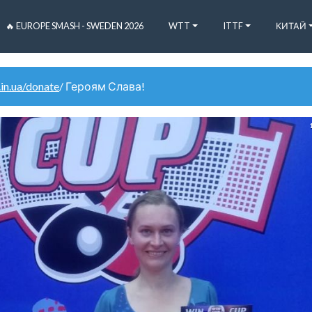
🔥 EUROPE SMASH - SWEDEN 2026
WTT
ITTF
КИТАЙ
.in.ua/donate
/ Героям Слава!
1