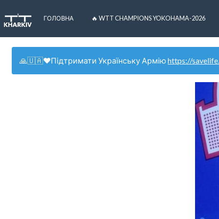
ГОЛОВНА
🔥 WTT CHAMPIONS YOKOHAMA-2026
🙏🇺🇦❤️Підтримати Українську Армію
https://savelife