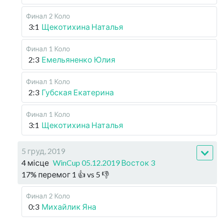
Финал
2 Коло
3:1
Щекотихина Наталья
Финал
1 Коло
2:3
Емельяненко Юлия
Финал
1 Коло
2:3
Губская Екатерина
Финал
1 Коло
3:1
Щекотихина Наталья
5 груд, 2019
4 місце
WinCup 05.12.2019 Восток 3
17
%
перемог
1
👍 vs
5
👎
Финал
2 Коло
0:3
Михайлик Яна