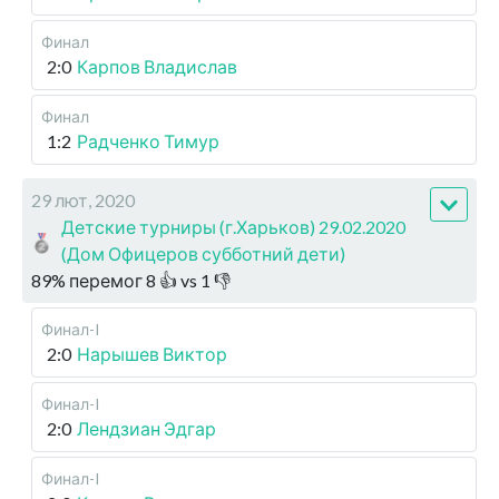
Финал
2:0
Карпов Владислав
Финал
1:2
Радченко Тимур
29 лют, 2020
Детские турниры (г.Харьков) 29.02.2020
(Дом Офицеров субботний дети)
89
%
перемог
8
👍 vs
1
👎
Финал-I
2:0
Нарышев Виктор
Финал-I
2:0
Лендзиан Эдгар
Финал-I