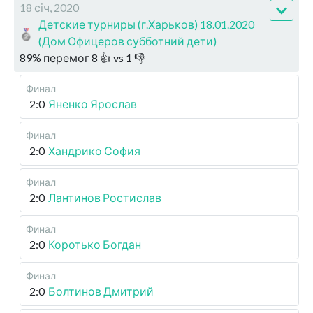
18 січ, 2020
Детские турниры (г.Харьков) 18.01.2020
(Дом Офицеров субботний дети)
89
%
перемог
8
👍 vs
1
👎
Финал
2:0
Яненко Ярослав
Финал
2:0
Хандрико София
Финал
2:0
Лантинов Ростислав
Финал
2:0
Коротько Богдан
Финал
2:0
Болтинов Дмитрий