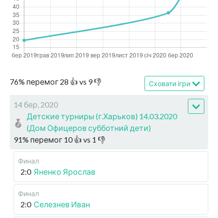
76
%
перемог
28
👍 vs
9
👎
Сховати ігри
14 бер, 2020
Детские турниры (г.Харьков) 14.03.2020
(Дом Офицеров субботний дети)
91
%
перемог
10
👍 vs
1
👎
Финал
2:0
Яненко Ярослав
Финал
2:0
Селезнев Иван