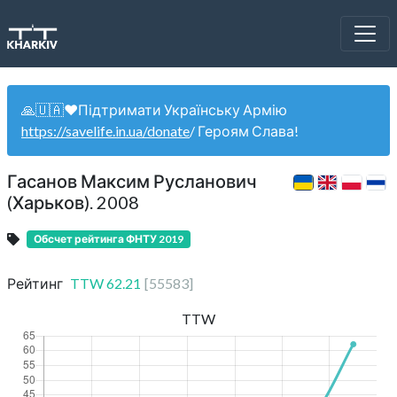
🙏🇺🇦❤️Підтримати Українську Армію
https://savelife.in.ua/donate
/ Героям Слава!
Гасанов Максим Русланович
(Харьков). 2008
Обсчет рейтинга ФНТУ 2019
Рейтинг
TTW
62.21
[
55583
]
TTW