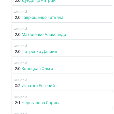
2:0
Дундич Дмитрий
Финал 3
2:0
Гаврюшенко Татьяна
Финал 3
2:0
Матвиенко Александр
Финал 3
2:0
Петренко Даниил
Финал 3
2:0
Корецкая Ольга
Финал 3
0:2
Игнатко Евгений
Финал 3
2:1
Чернышова Лариса
Финал 3