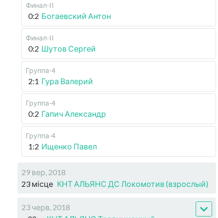
Финал-II
0:2
Богаевский Антон
Финал-II
0:2
Шутов Сергей
Группа-4
2:1
Гура Валерий
Группа-4
0:2
Гапич Александр
Группа-4
1:2
Ищенко Павел
29 вер, 2018
23 місце
КНТ АЛЬЯНС ДС Локомотив (взрослый)
23 черв, 2018