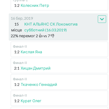
1:2
Колесник Петр
16 бер, 2019
15
КНТ АЛЬЯНС СК Локомотив
місце
субботний (16.03.2019)
22
%
перемог
2
👍 vs
7
👎
Финал-II
1:2
Кислая Яна
Финал-II
2:1
Хицан Дмитрий
Финал-II
1:2
Ткаченко Геннадий
Финал-II
1:2
Курат Олег