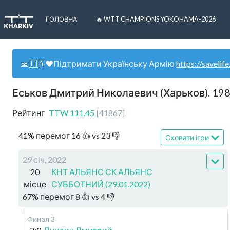
ГОЛОВНА
🔥 WTT CHAMPIONS YOKOHAMA-2026
🙏🇺🇦❤️Підтримати Українську Армію
https://savelife
Еськов Дмитрий Николаевич (Харьков). 19
Рейтинг
TTW
111.45
[
41867
]
41
%
перемог
16
👍 vs
23
👎
Сховати ігри
29 січ, 2022
20
КНТ АЛЬЯНС СК АЛЬЯНС
місце
СУББОТНИЙ (29.01.2022)
67
%
перемог
8
👍 vs
4
👎
Финал 3