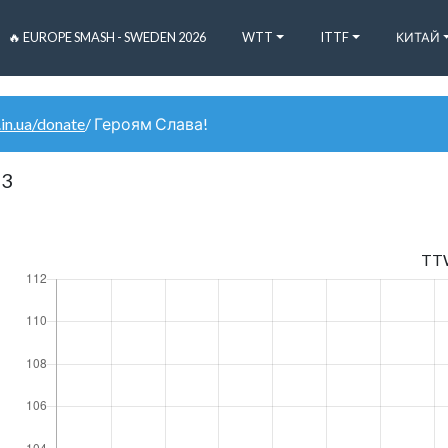
🔥 EUROPE SMASH - SWEDEN 2026
WTT
ITTF
КИТАЙ
.in.ua/donate
/ Героям Слава!
83
TT