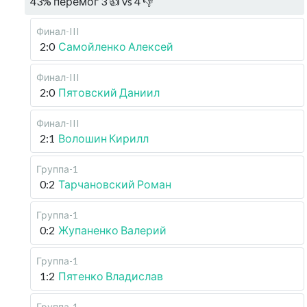
43
%
перемог
3
👍 vs
4
👎
Финал-III
2:0
Самойленко Алексей
Финал-III
2:0
Пятовский Даниил
Финал-III
2:1
Волошин Кирилл
Группа-1
0:2
Тарчановский Роман
Группа-1
0:2
Жупаненко Валерий
Группа-1
1:2
Пятенко Владислав
Группа-1