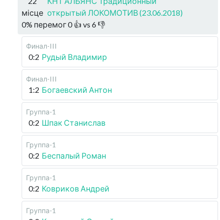
22
КНТ АЛЬЯНС Традиционный
місце
открытый ЛОКОМОТИВ (23.06.2018)
0
%
перемог
0
👍 vs
6
👎
Финал-III
0:2
Рудый Владимир
Финал-III
1:2
Богаевский Антон
Группа-1
0:2
Шпак Станислав
Группа-1
0:2
Беспалый Роман
Группа-1
0:2
Ковриков Андрей
Группа-1