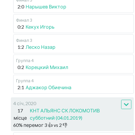
2:0
Нарышев Виктор
Финал 3
0:2
Кекух Игорь
Финал 3
1:2
Леско Назар
Группа 4
0:2
Корецкий Михаил
Группа 4
2:1
Аджакор Обиечина
4 січ, 2020
17
КНТ АЛЬЯНС СК ЛОКОМОТИВ
місце
субботний (04.01.2019)
60
%
перемог
3
👍 vs
2
👎