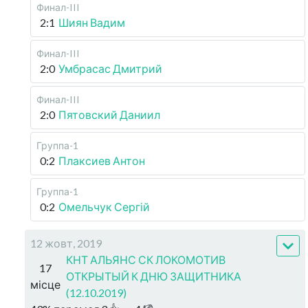
Финал-III
2:1
Шиян Вадим
Финал-III
2:0
Умбрасас Дмитрий
Финал-III
2:0
Пятовский Даниил
Группа-1
0:2
Плаксиев Антон
Группа-1
0:2
Омельчук Сергій
12 жовт, 2019
КНТ АЛЬЯНС СК ЛОКОМОТИВ
17
ОТКРЫТЫЙ К ДНЮ ЗАЩИТНИКА
місце
(12.10.2019)