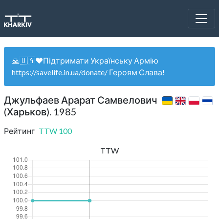
🙏🇺🇦❤️Підтримати Українську Армію
https://savelife.in.ua/donate
/ Героям Слава!
Джульфаев Арарат Самвелович
(Харьков). 1985
Рейтинг
TTW
100
TTW