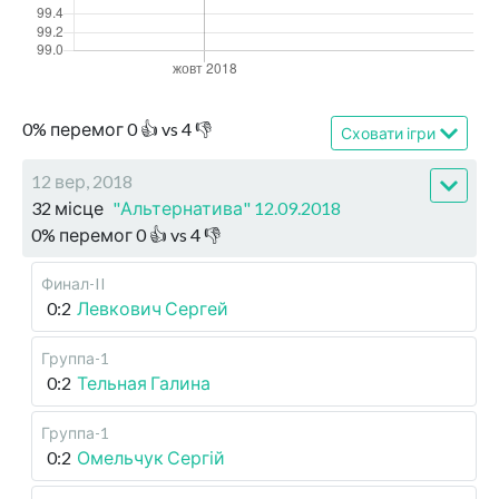
0
%
перемог
0
👍 vs
4
👎
Сховати ігри
12 вер, 2018
32 місце
"Альтернатива" 12.09.2018
0
%
перемог
0
👍 vs
4
👎
Финал-II
0:2
Левкович Сергей
Группа-1
0:2
Тельная Галина
Группа-1
0:2
Омельчук Сергій