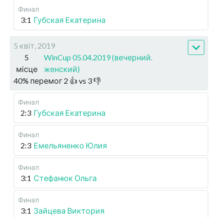
Финал
3:1
Губская Екатерина
5 квіт, 2019
5
WinCup 05.04.2019 (вечерний.
місце
женский)
40
%
перемог
2
👍 vs
3
👎
Финал
2:3
Губская Екатерина
Финал
2:3
Емельяненко Юлия
Финал
3:1
Стефанюк Ольга
Финал
3:1
Зайцева Виктория