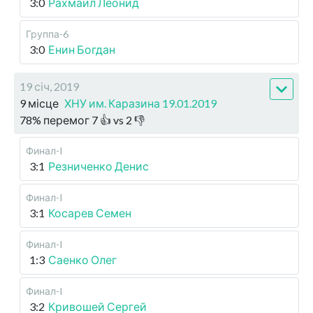
3:0
Рахмаил Леонид
Группа-6
3:0
Енин Богдан
19 січ, 2019
9 місце
ХНУ им. Каразина 19.01.2019
78
%
перемог
7
👍 vs
2
👎
Финал-I
3:1
Резниченко Денис
Финал-I
3:1
Косарев Семен
Финал-I
1:3
Саенко Олег
Финал-I
3:2
Кривошей Сергей