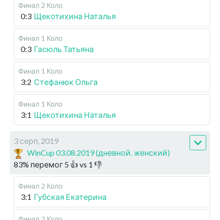
Финал
2 Коло
0:3
Щекотихина Наталья
Финал
1 Коло
0:3
Гасюль Татьяна
Финал
1 Коло
3:2
Стефанюк Ольга
Финал
1 Коло
3:1
Щекотихина Наталья
3 серп, 2019
WinCup 03.08.2019 (дневной. женский)
83
%
перемог
5
👍 vs
1
👎
Финал
2 Коло
3:1
Губская Екатерина
Финал
2 Коло