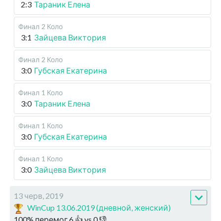
2:3
Тараник Елена
Финал
2 Коло
3:1
Зайцева Виктория
Финал
2 Коло
3:0
Губская Екатерина
Финал
1 Коло
3:0
Тараник Елена
Финал
1 Коло
3:0
Губская Екатерина
Финал
1 Коло
3:0
Зайцева Виктория
13 черв, 2019
WinCup 13.06.2019 (дневной, женский)
100
%
перемог
6
👍 vs
0
👎