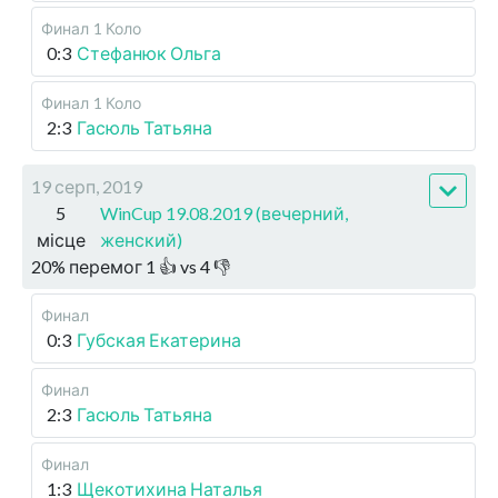
Финал
1 Коло
0:3
Стефанюк Ольга
Финал
1 Коло
2:3
Гасюль Татьяна
19 серп, 2019
5
WinCup 19.08.2019 (вечерний,
місце
женский)
20
%
перемог
1
👍 vs
4
👎
Финал
0:3
Губская Екатерина
Финал
2:3
Гасюль Татьяна
Финал
1:3
Щекотихина Наталья