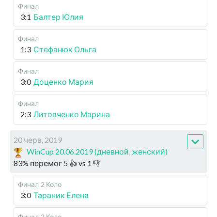
Финал
3:1
Балтер Юлия
Финал
1:3
Стефанюк Ольга
Финал
3:0
Доценко Мария
Финал
2:3
Литовченко Марина
20 черв, 2019
WinCup 20.06.2019 (дневной, женский)
83
%
перемог
5
👍 vs
1
👎
Финал
2 Коло
3:0
Тараник Елена
Финал
2 Коло