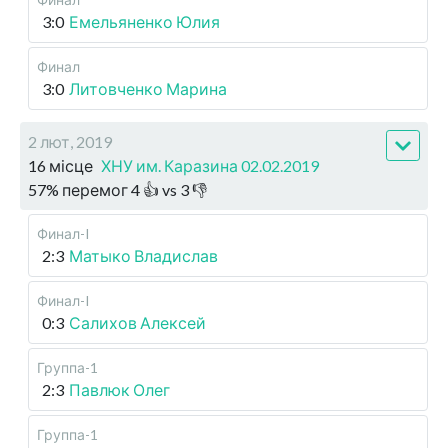
3:0
Емельяненко Юлия
Финал
3:0
Литовченко Марина
2 лют, 2019
16 місце
ХНУ им. Каразина 02.02.2019
57
%
перемог
4
👍 vs
3
👎
Финал-I
2:3
Матыко Владислав
Финал-I
0:3
Салихов Алексей
Группа-1
2:3
Павлюк Олег
Группа-1