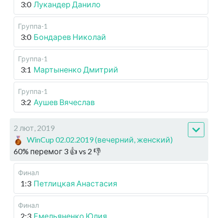
3:0
Лукандер Данило
Группа-1
3:0
Бондарев Николай
Группа-1
3:1
Мартыненко Дмитрий
Группа-1
3:2
Аушев Вячеслав
2 лют, 2019
WinCup 02.02.2019 (вечерний, женский)
60
%
перемог
3
👍 vs
2
👎
Финал
1:3
Петлицкая Анастасия
Финал
2:3
Емельяненко Юлия