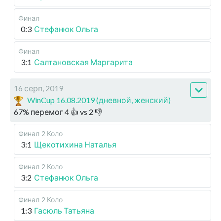
Финал
0:3
Стефанюк Ольга
Финал
3:1
Салтановская Маргарита
16 серп, 2019
WinCup 16.08.2019 (дневной, женский)
67
%
перемог
4
👍 vs
2
👎
Финал
2 Коло
3:1
Щекотихина Наталья
Финал
2 Коло
3:2
Стефанюк Ольга
Финал
2 Коло
1:3
Гасюль Татьяна