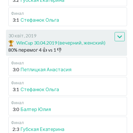
Финал
3:1
Стефанюк Ольга
30 квіт, 2019
WinCup 30.04.2019 (вечерний, женский)
80
%
перемог
4
👍 vs
1
👎
Финал
3:0
Петлицкая Анастасия
Финал
3:1
Стефанюк Ольга
Финал
3:0
Балтер Юлия
Финал
2:3
Губская Екатерина