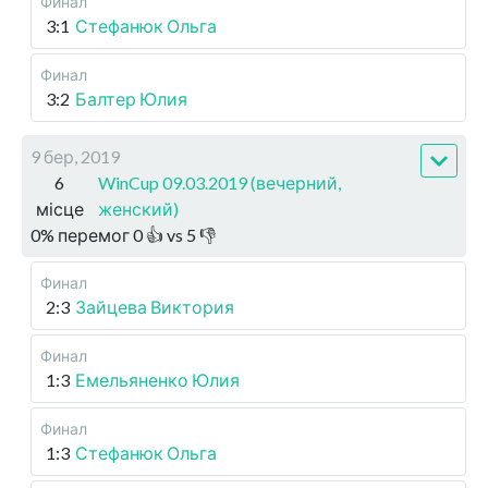
Финал
3:1
Стефанюк Ольга
Финал
3:2
Балтер Юлия
9 бер, 2019
6
WinCup 09.03.2019 (вечерний,
місце
женский)
0
%
перемог
0
👍 vs
5
👎
Финал
2:3
Зайцева Виктория
Финал
1:3
Емельяненко Юлия
Финал
1:3
Стефанюк Ольга