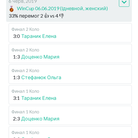
6 черв, 2019
WinCup 06.06.2019 (lдневной, женский)
33
%
перемог
2
👍 vs
4
👎
Финал
2 Коло
3:0
Тараник Елена
Финал
2 Коло
1:3
Доценко Мария
Финал
2 Коло
1:3
Стефанюк Ольга
Финал
1 Коло
3:1
Тараник Елена
Финал
1 Коло
2:3
Доценко Мария
Финал
1 Коло