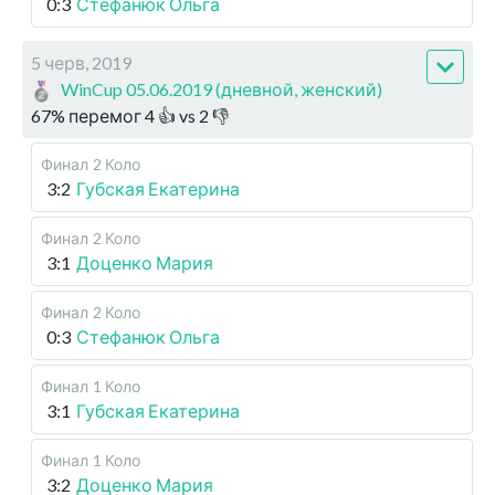
0:3
Стефанюк Ольга
5 черв, 2019
WinCup 05.06.2019 (дневной, женский)
67
%
перемог
4
👍 vs
2
👎
Финал
2 Коло
3:2
Губская Екатерина
Финал
2 Коло
3:1
Доценко Мария
Финал
2 Коло
0:3
Стефанюк Ольга
Финал
1 Коло
3:1
Губская Екатерина
Финал
1 Коло
3:2
Доценко Мария