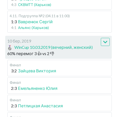
4:3
СКВМТТ (Харьков)
4.11
.
Подгруппа №2 (04.11 в 11:00)
1:3
Вавренюк Сергій
4:1
Альянс (Харьков)
10 бер, 2019
WinCup 10.03.2019 (вечерний, женский)
60
%
перемог
3
👍 vs
2
👎
Финал
3:2
Зайцева Виктория
Финал
2:3
Емельяненко Юлия
Финал
2:3
Петлицкая Анастасия