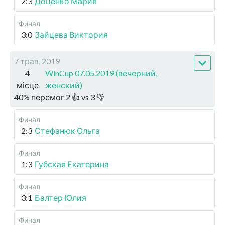
2:3
Доценко Мария
Финал
3:0
Зайцева Виктория
7 трав, 2019
4
WinCup 07.05.2019 (вечерний,
місце
женский)
40
%
перемог
2
👍 vs
3
👎
Финал
2:3
Стефанюк Ольга
Финал
1:3
Губская Екатерина
Финал
3:1
Балтер Юлия
Финал