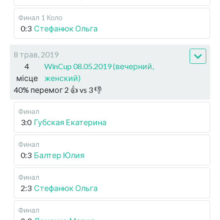
Финал
1 Коло
0:3
Стефанюк Ольга
8 трав, 2019
4
WinCup 08.05.2019 (вечерний,
місце
женский)
40
%
перемог
2
👍 vs
3
👎
Финал
3:0
Губская Екатерина
Финал
0:3
Балтер Юлия
Финал
2:3
Стефанюк Ольга
Финал