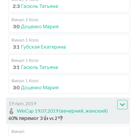
2:3
Гасюль Татьяна
Финал
2 Коло
3:0
Доценко Мария
Финал
1 Коло
3:1
Губская Екатерина
Финал
1 Коло
3:1
Гасюль Татьяна
Финал
1 Коло
3:0
Доценко Мария
19 лип, 2019
WinCup 19.07.2019 (вечерний, женский)
60
%
перемог
3
👍 vs
2
👎
Финал