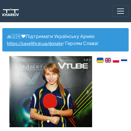
🙏🇺🇦❤️Підтримати Українську Армію
https://savelife.in.ua/donate
/ Героям Слава!
1 of 3
WinCup 16.08.201