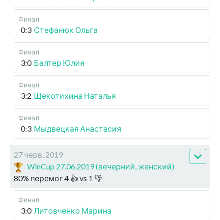
Финал
0:3
Стефанюк Ольга
Финал
3:0
Балтер Юлия
Финал
3:2
Щекотихина Наталья
Финал
0:3
Мыдвецкая Анастасия
27 черв, 2019
WinCup 27.06.2019 (вечерний, женский)
80
%
перемог
4
👍 vs
1
👎
Финал
3:0
Литовченко Марина