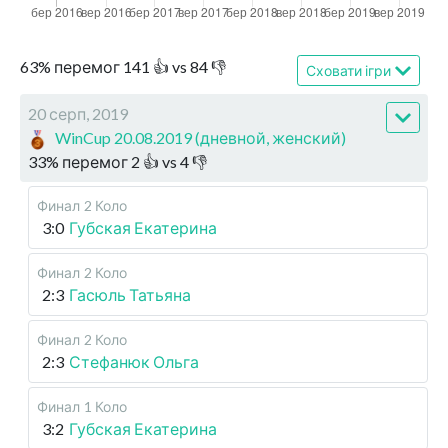
63
%
перемог
141
👍 vs
84
👎
Сховати ігри
20 серп, 2019
WinCup 20.08.2019 (дневной, женский)
33
%
перемог
2
👍 vs
4
👎
Финал
2 Коло
3:0
Губская Екатерина
Финал
2 Коло
2:3
Гасюль Татьяна
Финал
2 Коло
2:3
Стефанюк Ольга
Финал
1 Коло
3:2
Губская Екатерина