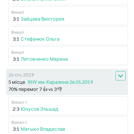
Финал
3:1
Зайцева Виктория
Финал
3:1
Стефанюк Ольга
Финал
3:1
Литовченко Марина
26 січ, 2019
5 місце
ХНУ им. Каразина 26.01.2019
70
%
перемог
7
👍 vs
3
👎
Финал-I
2:3
Юнусов Эльшад
Финал-I
3:1
Матыко Владислав