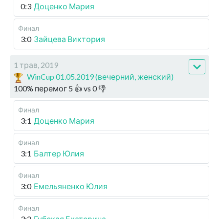
0:3
Доценко Мария
Финал
3:0
Зайцева Виктория
1 трав, 2019
WinCup 01.05.2019 (вечерний, женский)
100
%
перемог
5
👍 vs
0
👎
Финал
3:1
Доценко Мария
Финал
3:1
Балтер Юлия
Финал
3:0
Емельяненко Юлия
Финал
3:2
Губская Екатерина